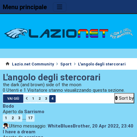
Menu principale
Lazio.net Community
Sport
L'angolo degli stercorari
L'angolo degli stercorari
the dark (and brown) side of the moon
0 Utenti e 1 Visitatore stanno visualizzando questa sezione.
Sort by
1
2
3
4
VAI GIÙ
Bodo
Aperto da
Sarrismo
...
1
2
3
17
Ultimo messaggio:
WhiteBluesBrother
,
20 Apr 2022, 23:40
I have a dream