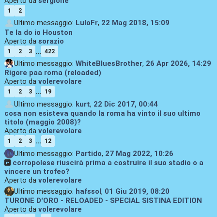
Aperto da
sergione
1
2
Ultimo messaggio:
LuloFr
,
22 Mag 2018, 15:09
Te la do io Houston
Aperto da
sorazio
...
1
2
3
422
Ultimo messaggio:
WhiteBluesBrother
,
26 Apr 2026, 14:29
Rigore paa roma (reloaded)
Aperto da
volerevolare
...
1
2
3
19
Ultimo messaggio:
kurt
,
22 Dic 2017, 00:44
cosa non esisteva quando la roma ha vinto il suo ultimo
titolo (maggio 2008)?
Aperto da
volerevolare
...
1
2
3
12
Ultimo messaggio:
Partido
,
27 Mag 2022, 10:26
la corropolese riuscirà prima a costruire il suo stadio o a
vincere un trofeo?
Aperto da
volerevolare
Ultimo messaggio:
hafssol
,
01 Giu 2019, 08:20
TURONE D'ORO - RELOADED - SPECIAL SISTINA EDITION
Aperto da
volerevolare