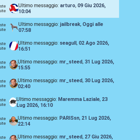
Ultimo messaggio:
arturo
,
09 Giu 2026,
ste
site
10:04
Ultimo messaggio:
jailbreak
,
Oggi
alle
ste
site
07:58
Ultimo messaggio:
seagull
,
02 Ago 2026,
ste
site
16:51
Ultimo messaggio:
mr_steed
,
31 Lug 2026,
ste
site
15:55
Ultimo messaggio:
mr_steed
,
30 Lug 2026,
ste
site
02:40
Ultimo messaggio:
Maremma Laziale
,
23
ste
site
Lug 2026, 16:10
Ultimo messaggio:
PARISsn
,
21 Lug 2026,
ste
site
22:14
Ultimo messaggio:
mr_steed
,
27 Giu 2026,
ste