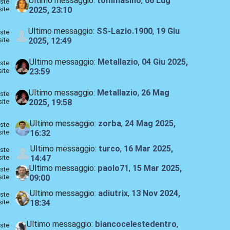
Ultimo messaggio:
tommasino
,
06 Lug
ste
site
2025, 23:10
Ultimo messaggio:
SS-Lazio.1900
,
19 Giu
ste
site
2025, 12:49
Ultimo messaggio:
Metallazio
,
04 Giu 2025,
ste
site
23:59
Ultimo messaggio:
Metallazio
,
26 Mag
ste
site
2025, 19:58
Ultimo messaggio:
zorba
,
24 Mag 2025,
ste
site
16:32
Ultimo messaggio:
turco
,
16 Mar 2025,
ste
site
14:47
Ultimo messaggio:
paolo71
,
15 Mar 2025,
ste
site
09:00
Ultimo messaggio:
adiutrix
,
13 Nov 2024,
ste
site
18:34
Ultimo messaggio:
biancocelestedentro
,
ste