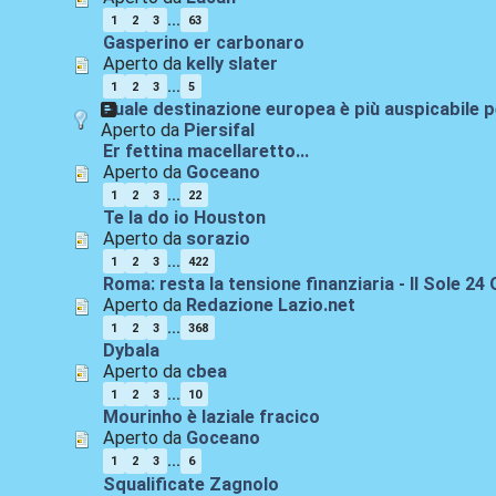
...
1
2
3
63
Gasperino er carbonaro
Aperto da
kelly slater
...
1
2
3
5
Quale destinazione europea è più auspicabile p
Aperto da
Piersifal
Er fettina macellaretto...
Aperto da
Goceano
...
1
2
3
22
Te la do io Houston
Aperto da
sorazio
...
1
2
3
422
Roma: resta la tensione finanziaria - Il Sole 24
Aperto da
Redazione Lazio.net
...
1
2
3
368
Dybala
Aperto da
cbea
...
1
2
3
10
Mourinho è laziale fracico
Aperto da
Goceano
...
1
2
3
6
Squalificate Zagnolo