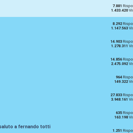
7.881
Rispo
1.433.420
Vi
8.292
Rispo
1.147.563
Vi
14.903
Rispo
1.278.311
Vi
14.856
Rispo
2.475.092
Vi
964
Rispo
149.322
Vi
27.833
Rispo
3.948.161
Vi
635
Rispo
163.198
Vi
saluto a fernando totti
1.251
Rispo