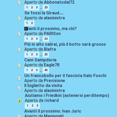
Aperto da
Abbonatodal72
...
1
2
3
23
Se fossi la Giraud....
Aperto da
alasinistra
1
2
avanti il prossimo, ma chi?
Aperto da
PARISsn
...
1
2
3
32
Più in alto salirai, più il botto sarà grosso
Aperto da
Biafra
...
1
2
3
25
Cani-Sampdoria
Aperto da
Eagle78
...
1
2
3
43
Un francobollo per il fascista Italo Foschi
Aperto da
Precisione
Il biglietto da visita
Aperto da
alasinistra
Aiutiamo i Friedkin (astenersi perditempo)
Aperto da
richard
1
2
3
Avanti il prossimo: Ivan Juric
Aperto da
Magnopèl