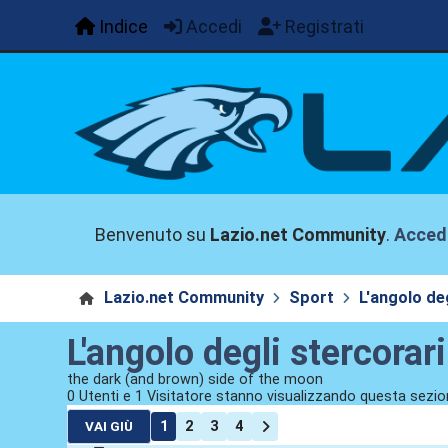
Indice
Accedi
Registrati
Benvenuto su
Lazio.net Community
.
Acced
Lazio.net Community
Sport
L'angolo deg
L'angolo degli stercorari
the dark (and brown) side of the moon
0 Utenti e 1 Visitatore stanno visualizzando questa sezio
1
2
3
4
VAI GIÙ