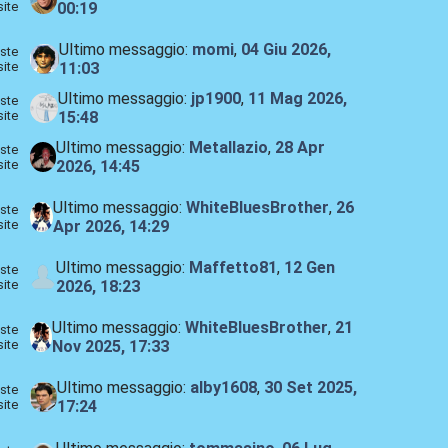
site
00:19
Ultimo messaggio:
momi
,
04 Giu 2026,
ste
site
11:03
Ultimo messaggio:
jp1900
,
11 Mag 2026,
ste
site
15:48
Ultimo messaggio:
Metallazio
,
28 Apr
ste
site
2026, 14:45
Ultimo messaggio:
WhiteBluesBrother
,
26
ste
site
Apr 2026, 14:29
Ultimo messaggio:
Maffetto81
,
12 Gen
ste
site
2026, 18:23
Ultimo messaggio:
WhiteBluesBrother
,
21
ste
site
Nov 2025, 17:33
Ultimo messaggio:
alby1608
,
30 Set 2025,
ste
site
17:24