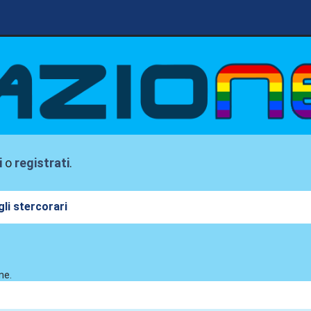
i
o
registrati
.
li stercorari
ne.