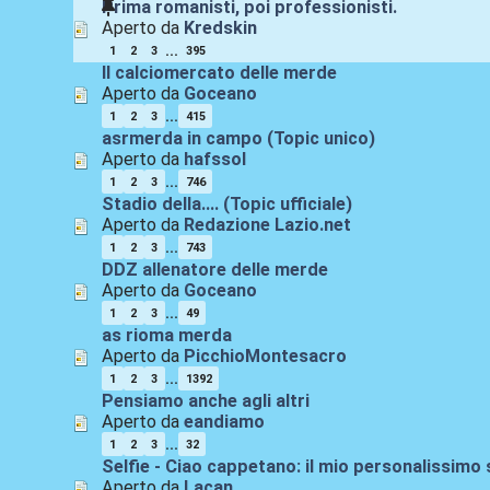
Prima romanisti, poi professionisti.
Aperto da
Kredskin
...
1
2
3
395
Il calciomercato delle merde
Aperto da
Goceano
...
1
2
3
415
asrmerda in campo (Topic unico)
Aperto da
hafssol
...
1
2
3
746
Stadio della.... (Topic ufficiale)
Aperto da
Redazione Lazio.net
...
1
2
3
743
DDZ allenatore delle merde
Aperto da
Goceano
...
1
2
3
49
as rioma merda
Aperto da
PicchioMontesacro
...
1
2
3
1392
Pensiamo anche agli altri
Aperto da
eandiamo
...
1
2
3
32
Selfie - Ciao cappetano: il mio personalissimo 
Aperto da
Lacan