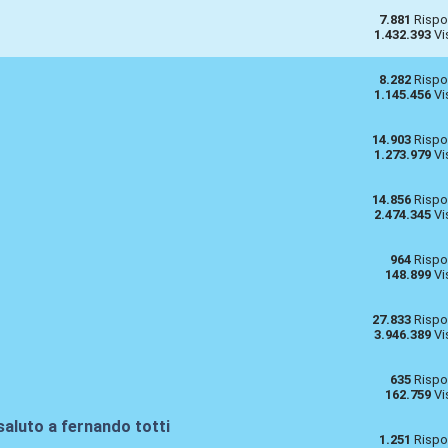
7.881
Rispo
1.432.393
Vi
8.282
Rispo
1.145.456
Vi
14.903
Rispo
1.273.979
Vi
14.856
Rispo
2.474.345
Vi
964
Rispo
148.899
Vi
27.833
Rispo
3.946.389
Vi
635
Rispo
162.759
Vi
saluto a fernando totti
1.251
Rispo