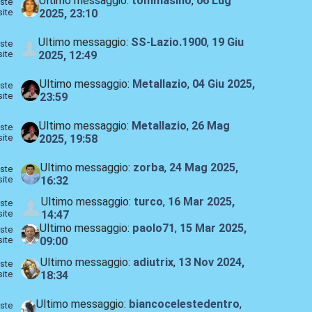
Ultimo messaggio:
tommasino
,
06 Lug
ste
site
2025, 23:10
Ultimo messaggio:
SS-Lazio.1900
,
19 Giu
ste
site
2025, 12:49
Ultimo messaggio:
Metallazio
,
04 Giu 2025,
ste
site
23:59
Ultimo messaggio:
Metallazio
,
26 Mag
ste
site
2025, 19:58
Ultimo messaggio:
zorba
,
24 Mag 2025,
ste
site
16:32
Ultimo messaggio:
turco
,
16 Mar 2025,
ste
site
14:47
Ultimo messaggio:
paolo71
,
15 Mar 2025,
ste
site
09:00
Ultimo messaggio:
adiutrix
,
13 Nov 2024,
ste
site
18:34
Ultimo messaggio:
biancocelestedentro
,
ste