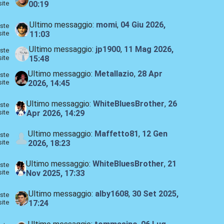
site
00:19
Ultimo messaggio:
momi
,
04 Giu 2026,
ste
site
11:03
Ultimo messaggio:
jp1900
,
11 Mag 2026,
ste
site
15:48
Ultimo messaggio:
Metallazio
,
28 Apr
ste
site
2026, 14:45
Ultimo messaggio:
WhiteBluesBrother
,
26
ste
site
Apr 2026, 14:29
Ultimo messaggio:
Maffetto81
,
12 Gen
ste
site
2026, 18:23
Ultimo messaggio:
WhiteBluesBrother
,
21
ste
site
Nov 2025, 17:33
Ultimo messaggio:
alby1608
,
30 Set 2025,
ste
site
17:24