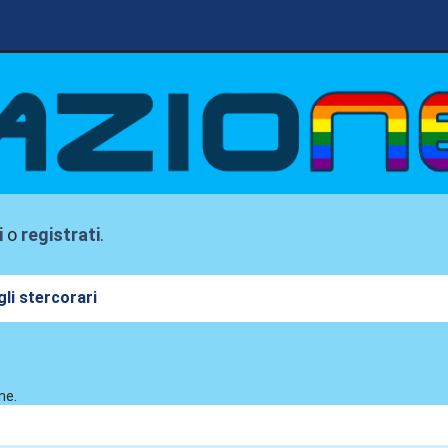
i
o
registrati
.
li stercorari
ne.