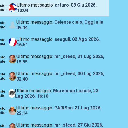
Ultimo messaggio:
arturo
,
09 Giu 2026,
ste
site
10:04
Ultimo messaggio:
Celeste cielo
,
Oggi
alle
ste
site
09:44
Ultimo messaggio:
seagull
,
02 Ago 2026,
ste
site
16:51
Ultimo messaggio:
mr_steed
,
31 Lug 2026,
ste
site
15:55
Ultimo messaggio:
mr_steed
,
30 Lug 2026,
ste
site
02:40
Ultimo messaggio:
Maremma Laziale
,
23
ste
site
Lug 2026, 16:10
Ultimo messaggio:
PARISsn
,
21 Lug 2026,
ste
site
22:14
Ultimo messaggio:
mr_steed
,
27 Giu 2026,
ste