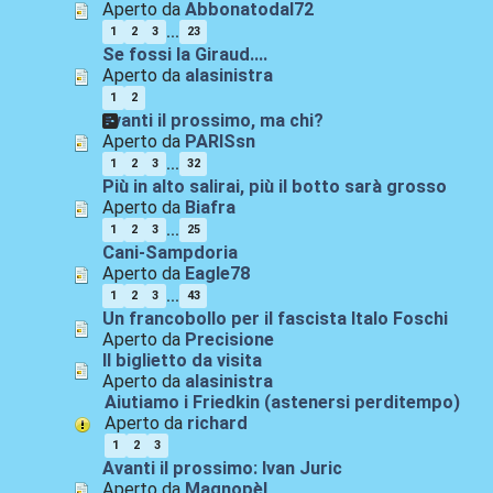
Aperto da
Abbonatodal72
...
1
2
3
23
Se fossi la Giraud....
Aperto da
alasinistra
1
2
avanti il prossimo, ma chi?
Aperto da
PARISsn
...
1
2
3
32
Più in alto salirai, più il botto sarà grosso
Aperto da
Biafra
...
1
2
3
25
Cani-Sampdoria
Aperto da
Eagle78
...
1
2
3
43
Un francobollo per il fascista Italo Foschi
Aperto da
Precisione
Il biglietto da visita
Aperto da
alasinistra
Aiutiamo i Friedkin (astenersi perditempo)
Aperto da
richard
1
2
3
Avanti il prossimo: Ivan Juric
Aperto da
Magnopèl