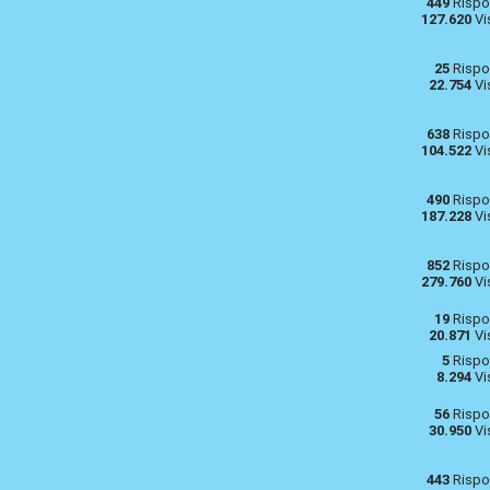
449
Rispo
127.620
Vi
25
Rispo
22.754
Vi
638
Rispo
104.522
Vi
490
Rispo
187.228
Vi
852
Rispo
279.760
Vi
19
Rispo
20.871
Vi
5
Rispo
8.294
Vi
56
Rispo
30.950
Vi
443
Rispo