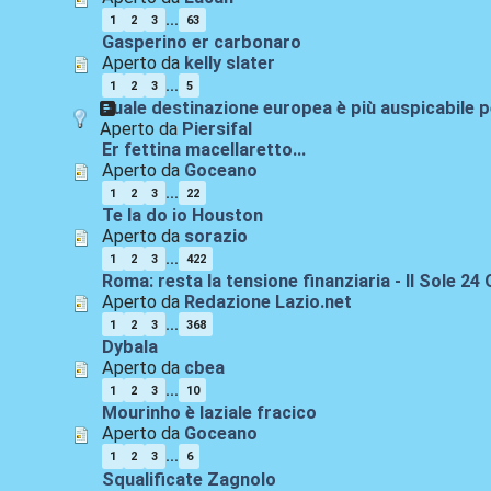
...
1
2
3
63
Gasperino er carbonaro
Aperto da
kelly slater
...
1
2
3
5
Quale destinazione europea è più auspicabile p
Aperto da
Piersifal
Er fettina macellaretto...
Aperto da
Goceano
...
1
2
3
22
Te la do io Houston
Aperto da
sorazio
...
1
2
3
422
Roma: resta la tensione finanziaria - Il Sole 24
Aperto da
Redazione Lazio.net
...
1
2
3
368
Dybala
Aperto da
cbea
...
1
2
3
10
Mourinho è laziale fracico
Aperto da
Goceano
...
1
2
3
6
Squalificate Zagnolo