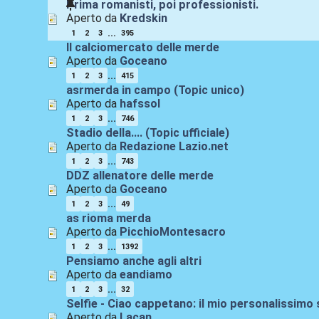
Prima romanisti, poi professionisti.
Aperto da
Kredskin
...
1
2
3
395
Il calciomercato delle merde
Aperto da
Goceano
...
1
2
3
415
asrmerda in campo (Topic unico)
Aperto da
hafssol
...
1
2
3
746
Stadio della.... (Topic ufficiale)
Aperto da
Redazione Lazio.net
...
1
2
3
743
DDZ allenatore delle merde
Aperto da
Goceano
...
1
2
3
49
as rioma merda
Aperto da
PicchioMontesacro
...
1
2
3
1392
Pensiamo anche agli altri
Aperto da
eandiamo
...
1
2
3
32
Selfie - Ciao cappetano: il mio personalissimo 
Aperto da
Lacan