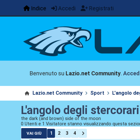
Indice
Accedi
Registrati
Benvenuto su
Lazio.net Community
.
Acced
Lazio.net Community
Sport
L'angolo deg
L'angolo degli stercorari
the dark (and brown) side of the moon
0 Utenti e 1 Visitatore stanno visualizzando questa sezio
1
2
3
4
VAI GIÙ