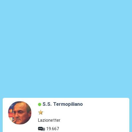
S.S. Termopiliano
Lazionetter
19.667