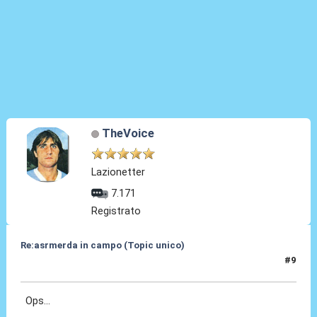
TheVoice
Lazionetter
7.171
Registrato
Re:asrmerda in campo (Topic unico)
#9
26 Ago 2023, 20:51
Ops...