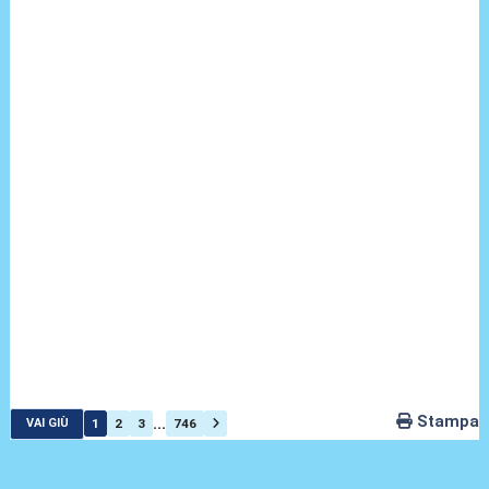
Stampa
...
1
2
3
746
VAI GIÙ