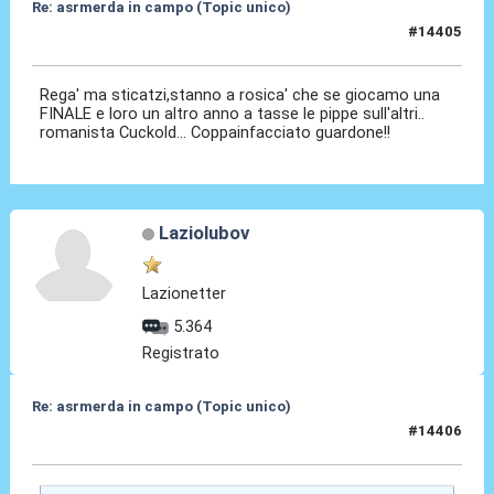
Re: asrmerda in campo (Topic unico)
#14405
04 Mag 2026, 21:45
Rega' ma sticatzi,stanno a rosica' che se giocamo una
FINALE e loro un altro anno a tasse le pippe sull'altri..
romanista Cuckold... Coppainfacciato guardone!!
Laziolubov
Lazionetter
5.364
Registrato
Re: asrmerda in campo (Topic unico)
#14406
04 Mag 2026, 21:53