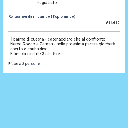
Registrato
Re: asrmerda in campo (Topic unico)
#14410
04 Mag 2026, 22:09
Il parma di cuesta - catenacciaro che al confronto
Nereo Rocco è Zeman - nella prossima partita giocherà
aperto e garibaldino,
E beccherà dalle 3 alle 5 reti.
Piace a
2 persone
.