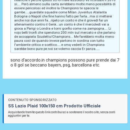
neanche lì perché questi so io male assoluto Ve ricordate il 2018
si.... Però almeno sulla carta avrebbero molte meno possibilità di
essere pericolosi ed inoltre la Champions te spacca le
gambe.....guardate squadre come Milan Juventus Atalanta
Bologna o Napoli che fine hanno fatto per farla...ma ci metterei
anche noi due anni fa...ripeto un conto è che il giovedì fai un
allenamento contro il Genk...un conto è che il mercoledì vai a
gioca a Parigi o Londra e torni gonfio come na zampogna.... Li
vojo belli tronfi che spendono 200 mln sul mercato e che parlano
de accoppiata Scudetto/Champions... Me farebbero molta meno
paura così de quando invece partono in sordina con tutto
l'ambiente critico e scettico.....e cmq vederli in Champions
sarebbe bono pure pe noi se volemo caccia Er panza.....
sono d'accordo.in champions possono pure prende dai 7
o 8 gol se beccano bayern, psg, barcellona etc.
CONTENUTO SPONSORIZZATO
SS Lazio Plaid 100x150 cm Prodotto Ufficiale
Acquistando tramite questo link contribuisci a sostenere il nostro sito, senza costi
aggiuntivi per te.