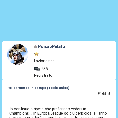
PonzioPelato
Lazionetter
535
Registrato
Re: asrmerda in campo (Topic unico)
#14415
04 Mag 2026, 22:33
Io continuo a ripete che preferisco vederli in
Champions.... In Europa League so più pericolosi e l'anno
prossimo ce starà la merda vera... Le tre inglesi saranno