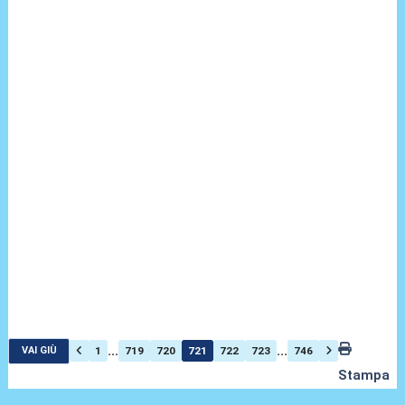
...
...
1
719
720
721
722
723
746
VAI GIÙ
Stampa