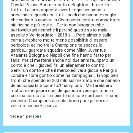
Crystal Palace Bournemouth e Brighton... ho detto
tutto... La loro proprietà investe ogni sessione a
prescindere quindi con tutti i soldi che hanno è meglio
che vadano a giocare in Champions contro competitors
più ricche e più toste.... Certo non bisognerebbe
sottovalutarli neanche lì perché questi so io male
assoluto Ve ricordate il 2018 si.... Però almeno sulla
carta avrebbero molte meno possibilità di essere
pericolosi ed inoltre la Champions te spacca le
gambe.....guardate squadre come Milan Juventus
Atalanta Bologna o Napoli che fine hanno fatto per
farla...ma ci metterei anche noi due anni fa...ripeto un
conto è che il giovedì fai un allenamento contro il
Genk...un conto è che il mercoledì vai a gioca a Parigi o
Londra e torni gonfio come na zampogna.... Li vojo belli
tronfi che spendono 200 mln sul mercato e che parlano
de accoppiata Scudetto/Champions... Me farebbero
molta meno paura così de quando invece partono in
sordina con tutto l'ambiente critico e scettico.....e cmq
vederli in Champions sarebbe bono pure pe noi se
volemo caccia Er panza.....
Piace a
1 persona
.