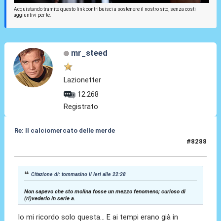
Acquistando tramite questo link contribuisci a sostenere il nostro sito, senza costi
aggiuntivi per te.
mr_steed
Lazionetter
12.268
Registrato
Re: Il calciomercato delle merde
#8288
Oggi
alle 00:09
Citazione di: tommasino il
Ieri
alle 22:28
Non sapevo che sto molina fosse un mezzo fenomeno; curioso di
(ri)vederlo in serie a.
Io mi ricordo solo questa... E ai tempi erano già in