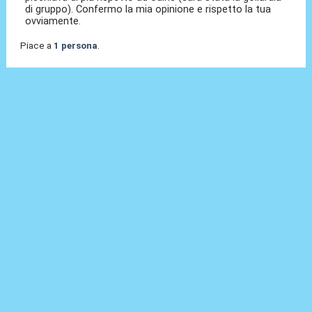
di gruppo). Confermo la mia opinione e rispetto la tua
ovviamente.
Piace a
1 persona
.