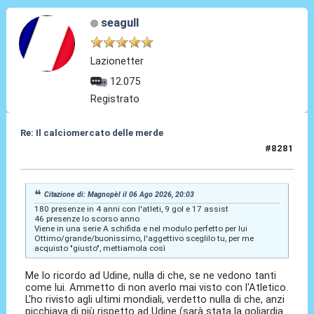
seagull
Lazionetter
12.075
Registrato
Re: Il calciomercato delle merde
#8281
06 Ago 2026, 21:17
Citazione di: Magnopèl il 06 Ago 2026, 20:03
180 presenze in 4 anni con l'atleti, 9 gol e 17 assist
46 presenze lo scorso anno
Viene in una serie A schifida e nel modulo perfetto per lui
Ottimo/grande/buonissimo, l'aggettivo sceglilo tu, per me
acquisto "giusto", mettiamola così
Me lo ricordo ad Udine, nulla di che, se ne vedono tanti
come lui. Ammetto di non averlo mai visto con l'Atletico.
L'ho rivisto agli ultimi mondiali, verdetto nulla di che, anzi
picchiava di più rispetto ad Udine (sarà stata la goliardia