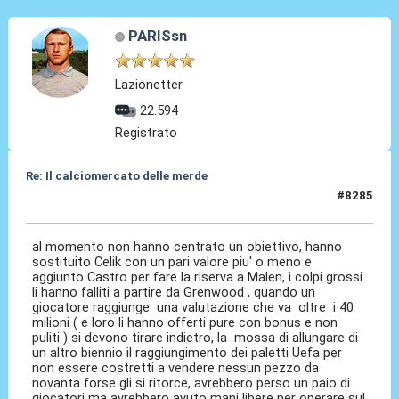
PARISsn
Lazionetter
22.594
Registrato
Re: Il calciomercato delle merde
#8285
Ieri
alle 21:18
al momento non hanno centrato un obiettivo, hanno
sostituito Celik con un pari valore piu' o meno e
aggiunto Castro per fare la riserva a Malen, i colpi grossi
li hanno falliti a partire da Grenwood , quando un
giocatore raggiunge una valutazione che va oltre i 40
milioni ( e loro li hanno offerti pure con bonus e non
puliti ) si devono tirare indietro, la mossa di allungare di
un altro biennio il raggiungimento dei paletti Uefa per
non essere costretti a vendere nessun pezzo da
novanta forse gli si ritorce, avrebbero perso un paio di
giocatori ma avrebbero avuto mani libere per operare sul