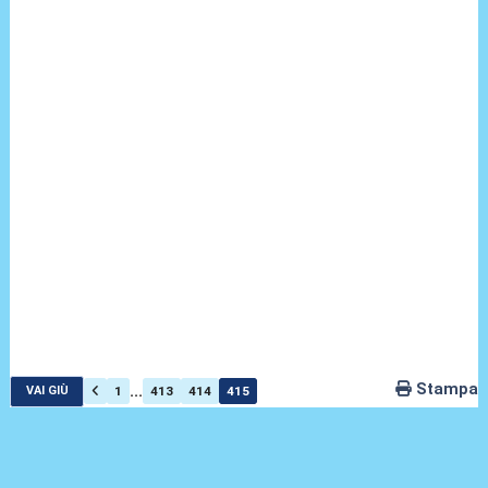
Stampa
...
1
413
414
415
VAI GIÙ