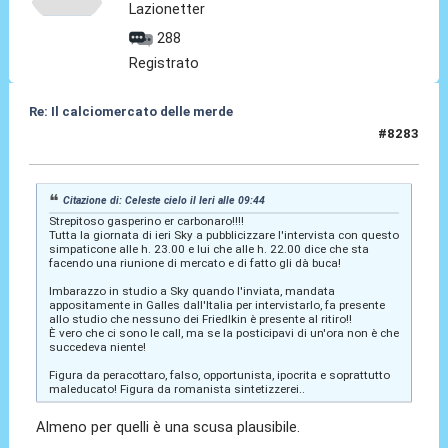
Lazionetter
288
Registrato
Re: Il calciomercato delle merde
#8283
Ieri
alle 14:44
Citazione di: Celeste cielo il
Ieri
alle 09:44
Strepitoso gasperino er carbonaro!!!!
Tutta la giornata di ieri Sky a pubblicizzare l'intervista con questo
simpaticone alle h. 23.00 e lui che alle h. 22.00 dice che sta
facendo una riunione di mercato e di fatto gli dà buca!
Imbarazzo in studio a Sky quando l'inviata, mandata
appositamente in Galles dall'Italia per intervistarlo, fa presente
allo studio che nessuno dei Friedlkin è presente al ritiro!!
È vero che ci sono le call, ma se la posticipavi di un'ora non è che
succedeva niente!
Figura da peracottaro, falso, opportunista, ipocrita e soprattutto
maleducato! Figura da romanista sintetizzerei..
Almeno per quelli è una scusa plausibile.