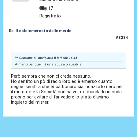
17
Registrato
Re: Il calciomercato delle merde
#8284
Ieri
alle 17:24
Citazione di: mariolazio il
Ieri
alle 14:44
Almeno per quelli è una scusa plausibile.
Però sembra che non ci creda nessuno.
Ho sentito un pò di radio loro ed è emerso quanto
segue: sembra che er carbonaro sia incazzato nero per
il mercato e la Società non ha voluto mandarlo in onda
proprio per evitare di far vedere lo stato d'animo
inquieto del mister.