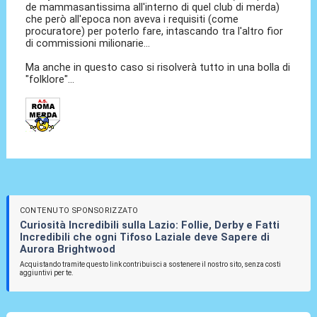
de mammasantissima all'interno di quel club di merda)
che però all'epoca non aveva i requisiti (come
procuratore) per poterlo fare, intascando tra l'altro fior
di commissioni milionarie...
Ma anche in questo caso si risolverà tutto in una bolla di
"folklore"...
CONTENUTO SPONSORIZZATO
Curiosità Incredibili sulla Lazio: Follie, Derby e Fatti
Incredibili che ogni Tifoso Laziale deve Sapere di
Aurora Brightwood
Acquistando tramite questo link contribuisci a sostenere il nostro sito, senza costi
aggiuntivi per te.