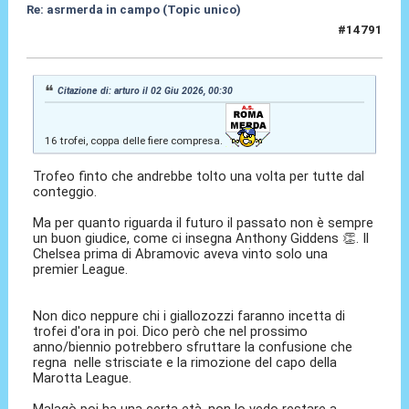
Re: asrmerda in campo (Topic unico)
#14791
02 Giu 2026, 07:43
Citazione di: arturo il 02 Giu 2026, 00:30
16 trofei, coppa delle fiere compresa.
Trofeo finto che andrebbe tolto una volta per tutte dal
conteggio.
Ma per quanto riguarda il futuro il passato non è sempre
un buon giudice, come ci insegna Anthony Giddens 👏. Il
Chelsea prima di Abramovic aveva vinto solo una
premier League.
Non dico neppure chi i giallozozzi faranno incetta di
trofei d'ora in poi. Dico però che nel prossimo
anno/biennio potrebbero sfruttare la confusione che
regna nelle strisciate e la rimozione del capo della
Marotta League.
Malagò poi ha una certa età, non lo vedo restare a