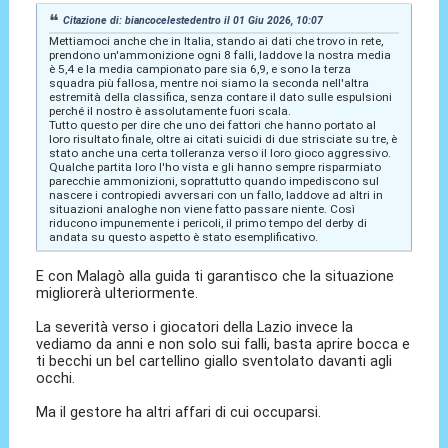
Citazione di: biancocelestedentro il 01 Giu 2026, 10:07
Mettiamoci anche che in Italia, stando ai dati che trovo in rete,
prendono un'ammonizione ogni 8 falli, laddove la nostra media
è 5,4 e la media campionato pare sia 6,9, e sono la terza
squadra più fallosa, mentre noi siamo la seconda nell'altra
estremità della classifica, senza contare il dato sulle espulsioni
perché il nostro è assolutamente fuori scala.
Tutto questo per dire che uno dei fattori che hanno portato al
loro risultato finale, oltre ai citati suicidi di due strisciate su tre, è
stato anche una certa tolleranza verso il loro gioco aggressivo.
Qualche partita loro l'ho vista e gli hanno sempre risparmiato
parecchie ammonizioni, soprattutto quando impediscono sul
nascere i contropiedi avversari con un fallo, laddove ad altri in
situazioni analoghe non viene fatto passare niente. Così
riducono impunemente i pericoli, il primo tempo del derby di
andata su questo aspetto è stato esemplificativo.
E con Malagò alla guida ti garantisco che la situazione
migliorerà ulteriormente.
La severità verso i giocatori della Lazio invece la
vediamo da anni e non solo sui falli, basta aprire bocca e
ti becchi un bel cartellino giallo sventolato davanti agli
occhi.
Ma il gestore ha altri affari di cui occuparsi.