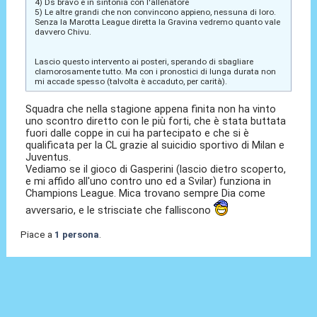
4) Ds bravo e in sintonia con l'allenatore
5) Le altre grandi che non convincono appieno, nessuna di loro.
Senza la Marotta League diretta la Gravina vedremo quanto vale
davvero Chivu.
Lascio questo intervento ai posteri, sperando di sbagliare
clamorosamente tutto. Ma con i pronostici di lunga durata non
mi accade spesso (talvolta è accaduto, per carità).
Squadra che nella stagione appena finita non ha vinto
uno scontro diretto con le più forti, che è stata buttata
fuori dalle coppe in cui ha partecipato e che si è
qualificata per la CL grazie al suicidio sportivo di Milan e
Juventus.
Vediamo se il gioco di Gasperini (lascio dietro scoperto,
e mi affido all'uno contro uno ed a Svilar) funziona in
Champions League. Mica trovano sempre Dia come
avversario, e le strisciate che falliscono
Piace a
1 persona
.