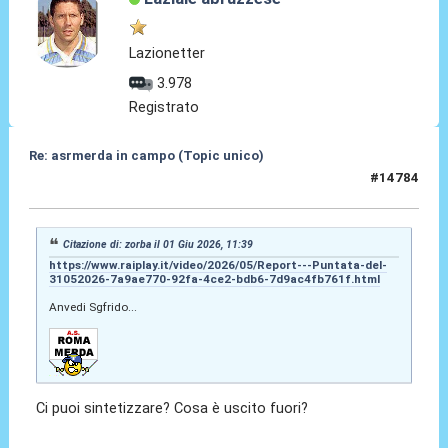
Lazionetter
3.978
Registrato
Re: asrmerda in campo (Topic unico)
#14784
01 Giu 2026, 12:34
Citazione di: zorba il 01 Giu 2026, 11:39
https://www.raiplay.it/video/2026/05/Report---Puntata-del-
31052026-7a9ae770-92fa-4ce2-bdb6-7d9ac4fb761f.html
Anvedi Sgfrido...
Ci puoi sintetizzare? Cosa è uscito fuori?