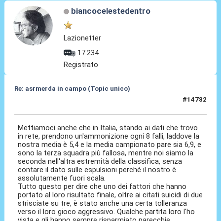
biancocelestedentro
Lazionetter
17.234
Registrato
Re: asrmerda in campo (Topic unico)
#14782
01 Giu 2026, 10:07
Mettiamoci anche che in Italia, stando ai dati che trovo
in rete, prendono un'ammonizione ogni 8 falli, laddove la
nostra media è 5,4 e la media campionato pare sia 6,9, e
sono la terza squadra più fallosa, mentre noi siamo la
seconda nell'altra estremità della classifica, senza
contare il dato sulle espulsioni perché il nostro è
assolutamente fuori scala.
Tutto questo per dire che uno dei fattori che hanno
portato al loro risultato finale, oltre ai citati suicidi di due
strisciate su tre, è stato anche una certa tolleranza
verso il loro gioco aggressivo. Qualche partita loro l'ho
vista e gli hanno sempre risparmiato parecchie