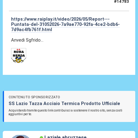
#14783
01 Giu 2026, 11:39
https://www.raiplay.it/video/2026/05/Report---
Puntata-del-31052026-7a9ae770-92fa-4ce2-bdb6-
7d9ac4fb761f.html
Anvedi Sgfrido...
CONTENUTO SPONSORIZZATO
SS Lazio Tazza Acciaio Termica Prodotto Ufficiale
Acquistando tramite questo link contribuisci a sostenere il nostro sito, senza costi
aggiuntivi per te.
Laziale abruzzese