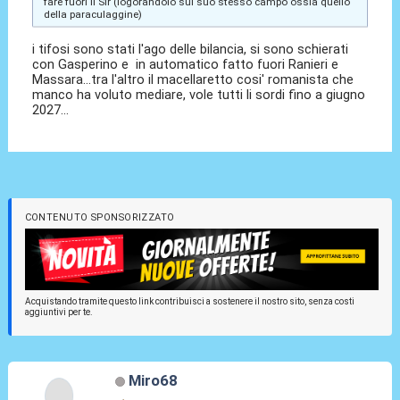
fare fuori il Sir (logorandolo sul suo stesso campo ossia quello
della paraculaggine)
i tifosi sono stati l'ago delle bilancia, si sono schierati
con Gasperino e in automatico fatto fuori Ranieri e
Massara...tra l'altro il macellaretto cosi' romanista che
manco ha voluto mediare, vole tutti li sordi fino a giugno
2027...
CONTENUTO SPONSORIZZATO
Acquistando tramite questo link contribuisci a sostenere il nostro sito, senza costi
aggiuntivi per te.
Miro68