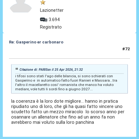
Lazionetter
3.694
Registrato
Re: Gasperino er carbonaro
#72
25 Apr 2026, 21:43
Citazione di: PARISsn il 25 Apr 2026, 21:32
i tifosi sono stati l'ago delle bilancia, si sono schierati con
Gasperino e in automatico fatto fuori Ranieri e Massara...tra
l'altro il macellaretto cosi' romanista che manco ha voluto
mediare, vole tutti li sordi fino a giugno 2027...
la coerenza è la loro dote migliore... hanno in pratica
ripudiato uno di loro, che gli ha quasi fatto vincere uno
scudetto fatto un mezzo miracolo lo scorso anno per
osannare un allenatore che fino ad un anno fa non
avrebbero mai voluto sulla loro panchina