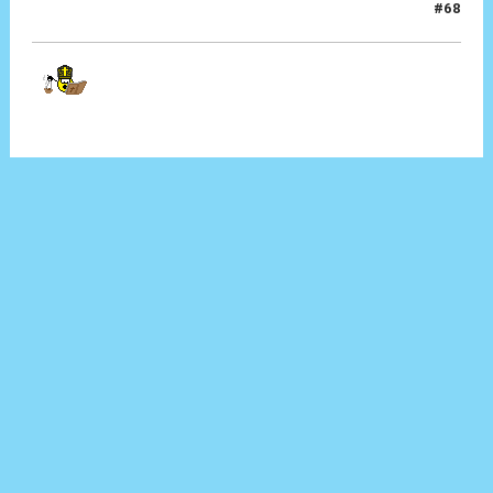
#68
13 Gen 2026, 23:34