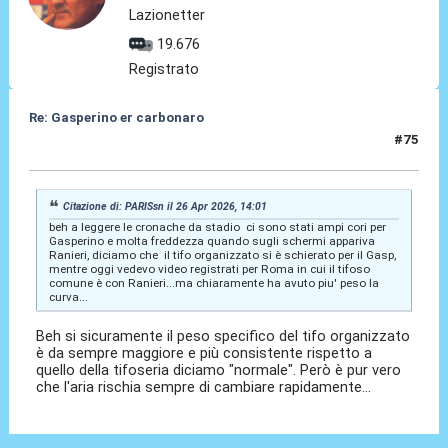
Lazionetter
19.676
Registrato
Re: Gasperino er carbonaro
#75
26 Apr 2026, 19:14
Citazione di: PARISsn il 26 Apr 2026, 14:01
beh a leggere le cronache da stadio ci sono stati ampi cori per
Gasperino e molta freddezza quando sugli schermi appariva
Ranieri, diciamo che il tifo organizzato si è schierato per il Gasp,
mentre oggi vedevo video registrati per Roma in cui il tifoso
comune è con Ranieri...ma chiaramente ha avuto piu' peso la
curva...
Beh si sicuramente il peso specifico del tifo organizzato
è da sempre maggiore e più consistente rispetto a
quello della tifoseria diciamo "normale". Però è pur vero
che l'aria rischia sempre di cambiare rapidamente...