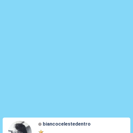
biancocelestedentro