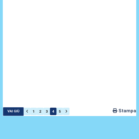
Stampa
1
2
3
4
5
VAI GIÙ