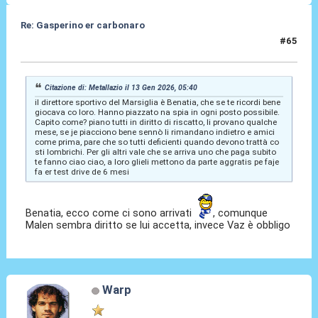
Re: Gasperino er carbonaro
#65
13 Gen 2026, 08:17
Citazione di: Metallazio il 13 Gen 2026, 05:40
il direttore sportivo del Marsiglia è Benatia, che se te ricordi bene
giocava co loro. Hanno piazzato na spia in ogni posto possibile.
Capito come? piano tutti in diritto di riscatto, li provano qualche
mese, se je piacciono bene sennò li rimandano indietro e amici
come prima, pare che so tutti deficienti quando devono trattà co
sti lombrichi. Per gli altri vale che se arriva uno che paga subito
te fanno ciao ciao, a loro glieli mettono da parte aggratis pe faje
fa er test drive de 6 mesi
Benatia, ecco come ci sono arrivati
, comunque
Malen sembra diritto se lui accetta, invece Vaz è obbligo
Warp