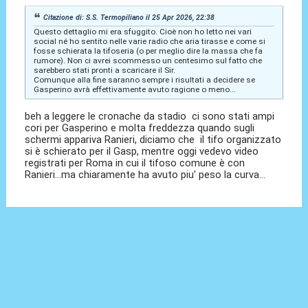
Citazione di: S.S. Termopiliano il 25 Apr 2026, 22:38
Questo dettaglio mi era sfuggito. Cioè non ho letto nei vari
social né ho sentito nelle varie radio che aria tirasse e come si
fosse schierata la tifoseria (o per meglio dire la massa che fa
rumore). Non ci avrei scommesso un centesimo sul fatto che
sarebbero stati pronti a scaricare il Sir.
Comunque alla fine saranno sempre i risultati a decidere se
Gasperino avrà effettivamente avuto ragione o meno...
beh a leggere le cronache da stadio ci sono stati ampi
cori per Gasperino e molta freddezza quando sugli
schermi appariva Ranieri, diciamo che il tifo organizzato
si è schierato per il Gasp, mentre oggi vedevo video
registrati per Roma in cui il tifoso comune è con
Ranieri...ma chiaramente ha avuto piu' peso la curva...