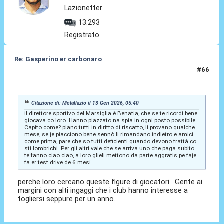
Lazionetter
13.293
Registrato
Re: Gasperino er carbonaro
#66
13 Gen 2026, 08:25
Citazione di: Metallazio il 13 Gen 2026, 05:40
il direttore sportivo del Marsiglia è Benatia, che se te ricordi bene
giocava co loro. Hanno piazzato na spia in ogni posto possibile.
Capito come? piano tutti in diritto di riscatto, li provano qualche
mese, se je piacciono bene sennò li rimandano indietro e amici
come prima, pare che so tutti deficienti quando devono trattà co
sti lombrichi. Per gli altri vale che se arriva uno che paga subito
te fanno ciao ciao, a loro glieli mettono da parte aggratis pe faje
fa er test drive de 6 mesi
perche loro cercano queste figure di giocatori. Gente ai
margini con alti ingaggi che i club hanno interesse a
togliersi seppure per un anno.