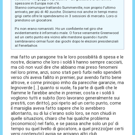
spessore in Europa non c'è.
Stanno comunque trattando Summerville, non proprio l'ultimo
arrivato, per più di 40 zucche. Diciamo noi anche in tempi meno
grigi certe cifre le spendevamo in 3 sessioni di mercato. Loro ci
prendono un giocatore.
P.s non erano romanisti. Ho un confidente nel giro che
evidentemente è informato male. O forse veramente Greenwood
ad un certo punto era vicino alle merdone quando i turchi
sembravano ormai fuori dai giochi dopo le elezioni presidenziali
al Fenerbahce.
mai fatto un paragone tra le loro possibilità di spesa e le
nostre, diciamo che loro i soldi li hanno sempre cacciati,
ma ciò non vuol dire che abbiano mai preso fenomeni
nel loro prime, anzi, sono stati però furbi nello spenderli
verso chi aveva fallito in premier, pur avendo fatto bene
altrove, e come principio imho da parecchie garanzie, ma
legnoverde [...] quanto si vuole, fa parte di quelli che le
fiamme le farebbe anche in premier, costa e i soldi li
vogliono tutti e subito (loro lavorano generalmente sui
prestiti, con diritto), poi ripeto ad un certo punto, come
il marsiglia aveva fatto sapere che lo avrebbero
allontanto, su di lui c'erano solo loro, se non chiudi in
quelle situazioni, chiaro che hai qualche problema
(economico) nel farlo, e se passa anche solo un po' di
tempo su quel livello di giocatore, a quel prezzo(per certi
versi contenuto) avoja se arrivano altri club