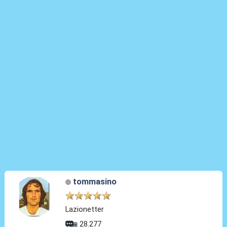
tommasino
Lazionetter
28.277