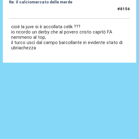
Re: Il calciomercato delle merde
#8156
21 Lug 2026, 16:35
cioè la juve si è accollata celik ???
io ricordo un derby che al povero cristo capitò FA
nemmeno al top,
il turco uscì dal campo barcollante in evidente stato di
ubriachezza