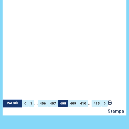
...
...
1
406
407
408
409
410
415
VAI GIÙ
Stampa