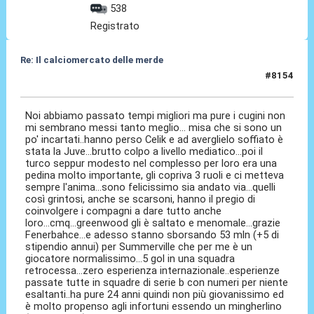
538
Registrato
Re: Il calciomercato delle merde
#8154
20 Lug 2026, 22:53
Noi abbiamo passato tempi migliori ma pure i cugini non
mi sembrano messi tanto meglio... misa che si sono un
po' incartati..hanno perso Celik e ad averglielo soffiato è
stata la Juve...brutto colpo a livello mediatico...poi il
turco seppur modesto nel complesso per loro era una
pedina molto importante, gli copriva 3 ruoli e ci metteva
sempre l'anima...sono felicissimo sia andato via...quelli
così grintosi, anche se scarsoni, hanno il pregio di
coinvolgere i compagni a dare tutto anche
loro...cmq...greenwood gli è saltato e menomale...grazie
Fenerbahce...e adesso stanno sborsando 53 mln (+5 di
stipendio annui) per Summerville che per me è un
giocatore normalissimo...5 gol in una squadra
retrocessa...zero esperienza internazionale..esperienze
passate tutte in squadre di serie b con numeri per niente
esaltanti..ha pure 24 anni quindi non più giovanissimo ed
è molto propenso agli infortuni essendo un mingherlino