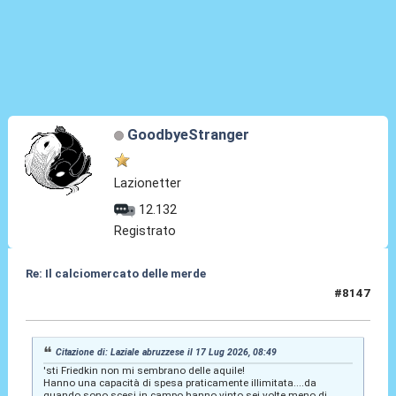
GoodbyeStranger
Lazionetter
12.132
Registrato
Re: Il calciomercato delle merde
#8147
17 Lug 2026, 08:51
Citazione di: Laziale abruzzese il 17 Lug 2026, 08:49
'sti Friedkin non mi sembrano delle aquile!
Hanno una capacità di spesa praticamente illimitata....da
quando sono scesi in campo hanno vinto sei volte meno di