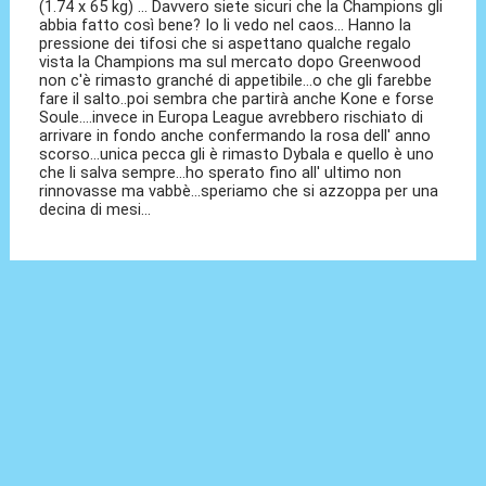
(1.74 x 65 kg) ... Davvero siete sicuri che la Champions gli
abbia fatto così bene? Io li vedo nel caos... Hanno la
pressione dei tifosi che si aspettano qualche regalo
vista la Champions ma sul mercato dopo Greenwood
non c'è rimasto granché di appetibile...o che gli farebbe
fare il salto..poi sembra che partirà anche Kone e forse
Soule....invece in Europa League avrebbero rischiato di
arrivare in fondo anche confermando la rosa dell' anno
scorso...unica pecca gli è rimasto Dybala e quello è uno
che li salva sempre...ho sperato fino all' ultimo non
rinnovasse ma vabbè...speriamo che si azzoppa per una
decina di mesi...