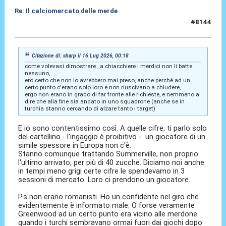
Re: Il calciomercato delle merde
#8144
16 Lug 2026, 12:42
Citazione di: sharp il 16 Lug 2026, 00:18
come volevasi dimostrare , a chiacchiere i merdici non li batte
nessuno,
ero certo che non lo avrebbero mai preso, anche perchè ad un
certo punto c'erano solo loro e non riuscivano a chiudere,
ergo non erano in grado di far fronte alle richieste, e nemmeno a
dire che alla fine sia andato in uno squadrone (anche se in
turchia stanno cercando di alzare tanto i target)
E io sono contentissimo così. A quelle cifre, ti parlo solo
del cartellino - l'ingaggio è proibitivo - un giocatore di un
simile spessore in Europa non c'è.
Stanno comunque trattando Summerville, non proprio
l'ultimo arrivato, per più di 40 zucche. Diciamo noi anche
in tempi meno grigi certe cifre le spendevamo in 3
sessioni di mercato. Loro ci prendono un giocatore.
P.s non erano romanisti. Ho un confidente nel giro che
evidentemente è informato male. O forse veramente
Greenwood ad un certo punto era vicino alle merdone
quando i turchi sembravano ormai fuori dai giochi dopo