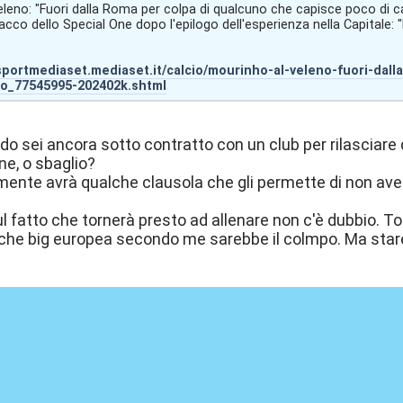
leno: "Fuori dalla Roma per colpa di qualcuno che capisce poco di ca
acco dello Special One dopo l'epilogo dell'esperienza nella Capitale
sportmediaset.mediaset.it/calcio/mourinho-al-veleno-fuori-dal
io_77545995-202402k.shtml
do sei ancora sotto contratto con un club per rilasciare d
ne, o sbaglio?
mente avrà qualche clausola che gli permette di non avere
 fatto che tornerà presto ad allenare non c'è dubbio. 
lche big europea secondo me sarebbe il colmpo. Ma sta