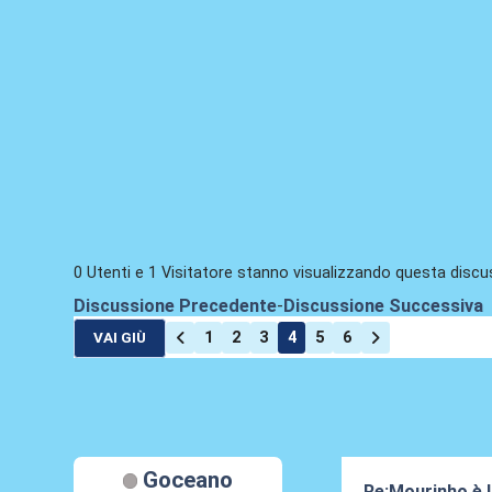
0 Utenti e 1 Visitatore stanno visualizzando questa discu
Discussione Precedente
-
Discussione Successiva
1
2
3
4
5
6
VAI GIÙ
Goceano
Re:Mourinho è l