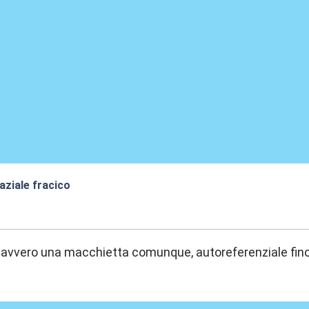
aziale fracico
:46
davvero una macchietta comunque, autoreferenziale fino 