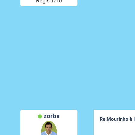
Registrato
zorba
Re:Mourinho è l
16 Feb 2024, 20