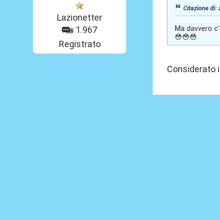
Citazione di:
Lazionetter
Ma davvero c'è 
1.967
😳😳😳
Registrato
Considerato i