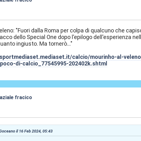
:43
eleno: "Fuori dalla Roma per colpa di qualcuno che capis
tacco dello Special One dopo l'epilogo dell'esperienza ne
uanto ingiusto. Ma tornerò..."
sportmediaset.mediaset.it/calcio/mourinho-al-veleno
-poco-di-calcio_77545995-202402k.shtml
aziale fracico
:15
 Goceano il 16 Feb 2024, 05:43