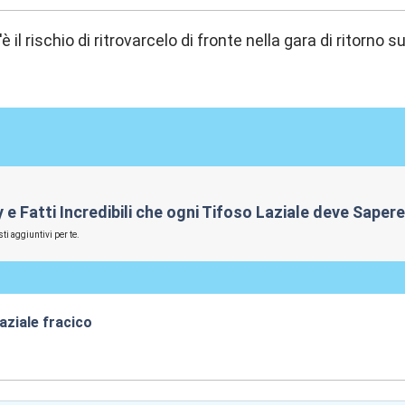
 il rischio di ritrovarcelo di fronte nella gara di ritorno 
rby e Fatti Incredibili che ogni Tifoso Laziale deve Sape
ti aggiuntivi per te.
aziale fracico
:41