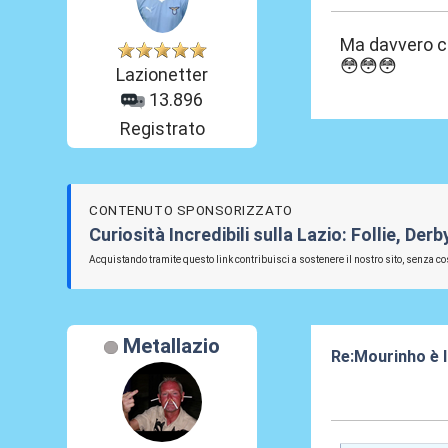
Ma davvero c'è
😳😳😳
Lazionetter
13.896
Registrato
CONTENUTO SPONSORIZZATO
Curiosità Incredibili sulla Lazio: Follie, De
Acquistando tramite questo link contribuisci a sostenere il nostro sito, senza cos
Metallazio
Re:Mourinho è l
17 Feb 2024, 15