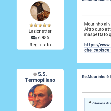
16 Feb 2024, 05
Mourinho al v
Altro duro at
Lazionetter
inaspettato q
6.885
Registrato
https://www.
che-capisce
S.S.
Re:Mourinho è l
Termopiliano
16 Feb 2024, 07
Citazione di: