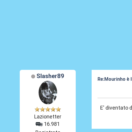
Slasher89
Re:Mourinho è l
16 Feb 2024, 08
E' diventato 
Lazionetter
16.981