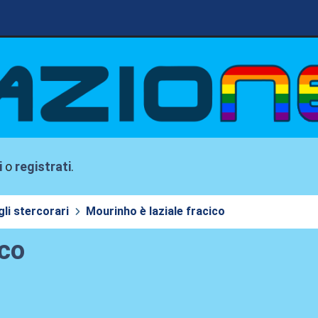
i
o
registrati
.
li stercorari
Mourinho è laziale fracico
ico