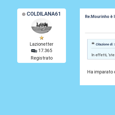
COLDILANA61
Re:Mourinho è l
18 Ago 2024, 1
Lazionetter
Citazione di:
17.365
In effetti, '
Registrato
Ha imparato d