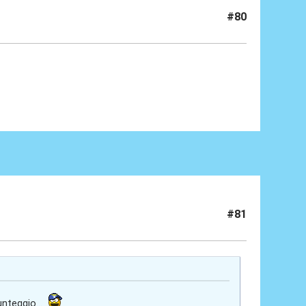
#80
#81
nteggio...