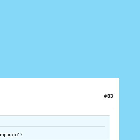
#83
imparato" ?