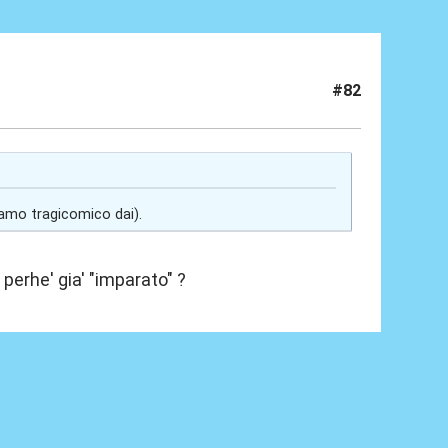
#82
iamo tragicomico dai).
perhe' gia' "imparato" ?