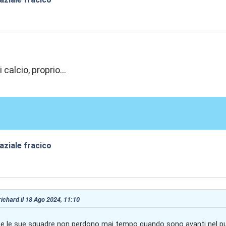
2:10
calcio, proprio...
aziale fracico
2:42
 richard il 18 Ago 2024, 11:10
e le sue squadre non perdono mai tempo quando sono avanti nel pu