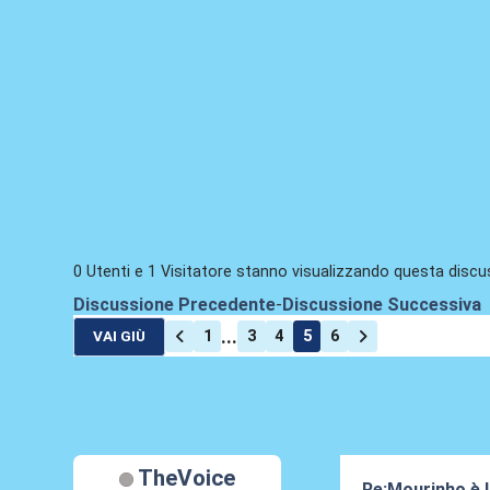
0 Utenti e 1 Visitatore stanno visualizzando questa discu
Discussione Precedente
-
Discussione Successiva
...
1
3
4
5
6
VAI GIÙ
TheVoice
Re:Mourinho è l