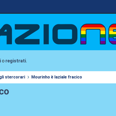
i
o
registrati
.
li stercorari
Mourinho è laziale fracico
ico