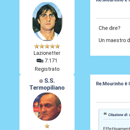
18 Ago 2024, 1
Che dire?
Un maestro di 
Lazionetter
7.171
Registrato
S.S.
Re:Mourinho è l
Termopiliano
18 Ago 2024, 1
Citazione di:
Effettivament