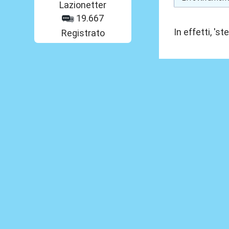
Lazionetter
19.667
In effetti, '
Registrato