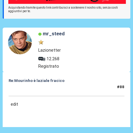
Acquistando tramite questo link contribuisci a sostenere il nostro sito, senza costi
aggiuntivi per te.
mr_steed
Lazionetter
12.268
Registrato
Re:Mourinho è laziale fracico
#88
25 Feb 2025, 15:11
edit