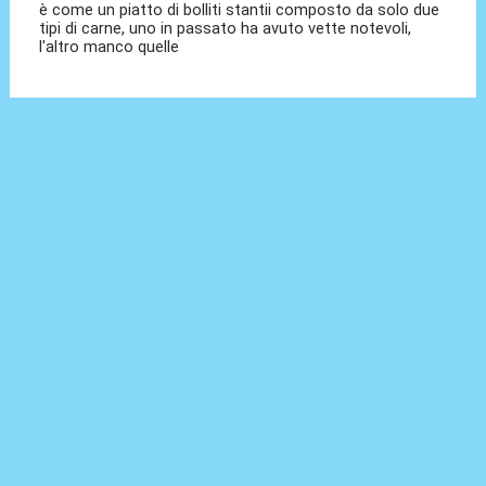
è come un piatto di bolliti stantii composto da solo due
tipi di carne, uno in passato ha avuto vette notevoli,
l'altro manco quelle