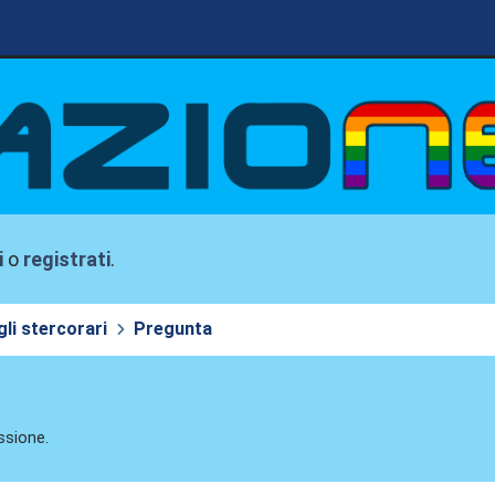
i
o
registrati
.
li stercorari
Pregunta
ssione.