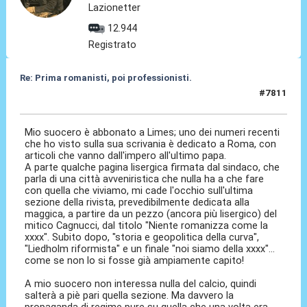
Lazionetter
12.944
Registrato
Re: Prima romanisti, poi professionisti.
#7811
17 Gen 2026, 20:20
Mio suocero è abbonato a Limes; uno dei numeri recenti
che ho visto sulla sua scrivania è dedicato a Roma, con
articoli che vanno dall'impero all'ultimo papa.
A parte qualche pagina lisergica firmata dal sindaco, che
parla di una città avveniristica che nulla ha a che fare
con quella che viviamo, mi cade l'occhio sull'ultima
sezione della rivista, prevedibilmente dedicata alla
maggica, a partire da un pezzo (ancora più lisergico) del
mitico Cagnucci, dal titolo "Niente romanizza come la
xxxx". Subito dopo, "storia e geopolitica della curva",
"Liedholm riformista" e un finale "noi siamo della xxxx"...
come se non lo si fosse già ampiamente capito!
A mio suocero non interessa nulla del calcio, quindi
salterà a piè pari quella sezione. Ma davvero la