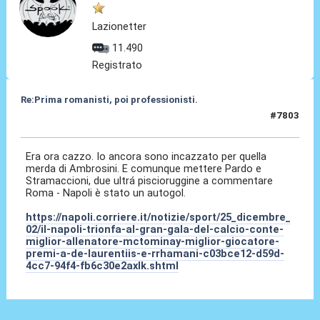
Lazionetter
11.490
Registrato
Re:Prima romanisti, poi professionisti.
#7803
02 Dic 2025, 13:19
Era ora cazzo. Io ancora sono incazzato per quella
merda di Ambrosini. E comunque mettere Pardo e
Stramaccioni, due ultrá piscioruggine a commentare
Roma - Napoli è stato un autogol.
https://napoli.corriere.it/notizie/sport/25_dicembre_
02/il-napoli-trionfa-al-gran-gala-del-calcio-conte-
miglior-allenatore-mctominay-miglior-giocatore-
premi-a-de-laurentiis-e-rrhamani-c03bce12-d59d-
4cc7-94f4-fb6c30e2axlk.shtml