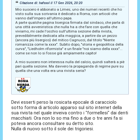
Citazione di: hafssol il 17 Gen 2026, 20:20
Mio suocero è abbonato a Limes; uno dei numeri recenti che ho
visto sulla sua scrivania è dedicato a Roma, con articoli che
vanno dall'impero all'ultimo papa.
A parte qualche pagina lisergica firmata dal sindaco, che parla di
una città avveniristica che nulla ha a che fare con quella che
viviamo, mi cade l'occhio sull'ultima sezione della rivista,
prevedibilmente dedicata alla maggica, a partire da un pezzo
(ancora più lisergico) del mitico Cagnucci, dal titolo "Niente
romanizza come la xxxx". Subito dopo, "storia e geopolitica della
curva", "Liedholm riformista" e un finale "noi siamo della xxxx"...
come se non lo si fosse già ampiamente capito!
A mio suocero non interessa nulla del calcio, quindi salterà a piè
pari quella sezione. Ma davvero la propaganda di regime pure su
quella che una volta era una rivista seria?
Devi esserti perso la rosicata epocale di caracciolo
sotto forma di articolo apparso sul sito internet della
sua rivista nel quale inveiva contro i "formellesi" dai denti
macchiati. Ora non lo so ma fino a due o tre anni fa si
poteva ancora consultare su detto sito.
Nulla di nuovo sotto il sole dei trigoriesi.