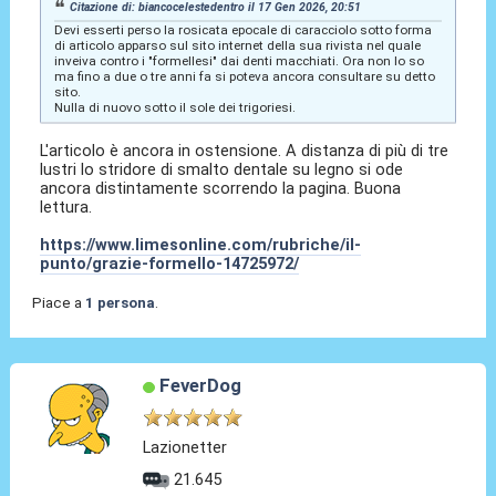
Citazione di: biancocelestedentro il 17 Gen 2026, 20:51
Devi esserti perso la rosicata epocale di caracciolo sotto forma
di articolo apparso sul sito internet della sua rivista nel quale
inveiva contro i "formellesi" dai denti macchiati. Ora non lo so
ma fino a due o tre anni fa si poteva ancora consultare su detto
sito.
Nulla di nuovo sotto il sole dei trigoriesi.
L'articolo è ancora in ostensione. A distanza di più di tre
lustri lo stridore di smalto dentale su legno si ode
ancora distintamente scorrendo la pagina. Buona
lettura.
https://www.limesonline.com/rubriche/il-
punto/grazie-formello-14725972/
Piace a
1 persona
.
FeverDog
Lazionetter
21.645