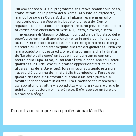
Più che badare a lui e al programma che stava andando in onda,
erano attratti dalla partita della Roma. Al punto da esplodere,
manco fossero in Curva Sud o in Tribuna Tevere, in un urlo
liberatorio quando Wesley ha bucato la difesa del Como,
regalando alla squadra di Gasperini tre punti preziosi nella corsa
al vertice della classifica di Serie A. Questa, almeno, è stata
l'impressione di Massimo Giletti. Il conduttore de "Lo stato delle
cose", programma di approfondimento in onda ogni lunedì sera
su Rai 3, si è lasciato andare a un duro sfogo in diretta. Non gli
è andata giù la "caciara" seguita alla rete dei giallorossi. Non era
mai accaduto in questa edizione del programma che la diretta
de "Lo stato delle cose" andasse in concomitanza con una
partita della Lupa. Si sa, in Rai batte forte la passione per i colori
giallorossi e Giletti, che è un grande appassionato di calcio (è
tifosissimo della Juventus), forse in cuor suo qualche timore
l'aveva già da prima dell'inizio della trasmissione. Forse è per
questo che non s'è trattenuto quando a un certo punto s'è
sentito "abbandonato" in diretta. Tra il monitor che mancava, i
collaboratori distratti e – soprattutto – un gran vociare dietro le
quinte, il conduttore non ha più retto. E s'è lasciato andare a un
clamoroso sfogo.
Dimostrano sempre gran professionalità in Rai.