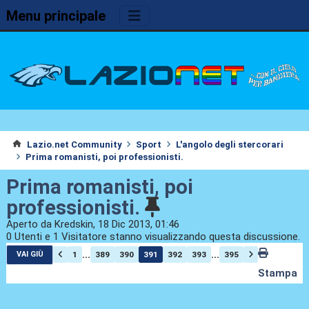
Menu principale
Lazio.net Community
Sport
L'angolo degli stercorari
Prima romanisti, poi professionisti.
Prima romanisti, poi
professionisti.
Aperto da Kredskin, 18 Dic 2013, 01:46
0 Utenti e 1 Visitatore stanno visualizzando questa discussione.
...
...
1
389
390
391
392
393
395
VAI GIÙ
Stampa