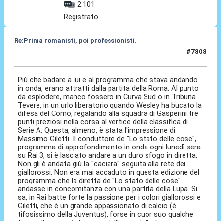
2.101
Registrato
Re:Prima romanisti, poi professionisti.
#7808
17 Dic 2025, 12:59
Più che badare a lui e al programma che stava andando
in onda, erano attratti dalla partita della Roma. Al punto
da esplodere, manco fossero in Curva Sud o in Tribuna
Tevere, in un urlo liberatorio quando Wesley ha bucato la
difesa del Como, regalando alla squadra di Gasperini tre
punti preziosi nella corsa al vertice della classifica di
Serie A. Questa, almeno, è stata l'impressione di
Massimo Giletti. Il conduttore de "Lo stato delle cose",
programma di approfondimento in onda ogni lunedì sera
su Rai 3, si è lasciato andare a un duro sfogo in diretta.
Non gli è andata giù la "caciara" seguita alla rete dei
giallorossi. Non era mai accaduto in questa edizione del
programma che la diretta de "Lo stato delle cose"
andasse in concomitanza con una partita della Lupa. Si
sa, in Rai batte forte la passione per i colori giallorossi e
Giletti, che è un grande appassionato di calcio (è
tifosissimo della Juventus), forse in cuor suo qualche