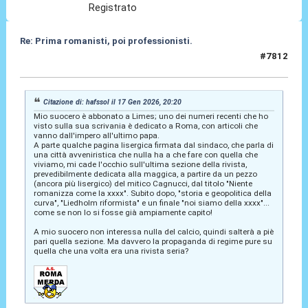
Registrato
Re: Prima romanisti, poi professionisti.
#7812
17 Gen 2026, 20:34
Citazione di: hafssol il 17 Gen 2026, 20:20
Mio suocero è abbonato a Limes; uno dei numeri recenti che ho
visto sulla sua scrivania è dedicato a Roma, con articoli che
vanno dall'impero all'ultimo papa.
A parte qualche pagina lisergica firmata dal sindaco, che parla di
una città avveniristica che nulla ha a che fare con quella che
viviamo, mi cade l'occhio sull'ultima sezione della rivista,
prevedibilmente dedicata alla maggica, a partire da un pezzo
(ancora più lisergico) del mitico Cagnucci, dal titolo "Niente
romanizza come la xxxx". Subito dopo, "storia e geopolitica della
curva", "Liedholm riformista" e un finale "noi siamo della xxxx"...
come se non lo si fosse già ampiamente capito!
A mio suocero non interessa nulla del calcio, quindi salterà a piè
pari quella sezione. Ma davvero la propaganda di regime pure su
quella che una volta era una rivista seria?