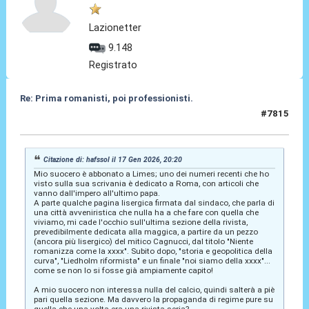
Lazionetter
9.148
Registrato
Re: Prima romanisti, poi professionisti.
#7815
17 Gen 2026, 21:11
Citazione di: hafssol il 17 Gen 2026, 20:20
Mio suocero è abbonato a Limes; uno dei numeri recenti che ho
visto sulla sua scrivania è dedicato a Roma, con articoli che
vanno dall'impero all'ultimo papa.
A parte qualche pagina lisergica firmata dal sindaco, che parla di
una città avveniristica che nulla ha a che fare con quella che
viviamo, mi cade l'occhio sull'ultima sezione della rivista,
prevedibilmente dedicata alla maggica, a partire da un pezzo
(ancora più lisergico) del mitico Cagnucci, dal titolo "Niente
romanizza come la xxxx". Subito dopo, "storia e geopolitica della
curva", "Liedholm riformista" e un finale "noi siamo della xxxx"...
come se non lo si fosse già ampiamente capito!
A mio suocero non interessa nulla del calcio, quindi salterà a piè
pari quella sezione. Ma davvero la propaganda di regime pure su
quella che una volta era una rivista seria?