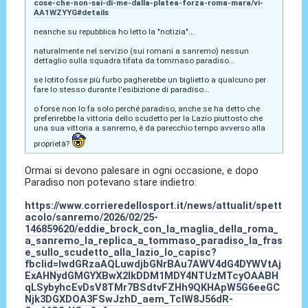
cose-che-non-sai-di-me-dalla-platea-forza-roma-mara/vi-
AA1WZYYG#details
neanche su repubblica ho letto la "notizia"...
naturalmente nel servizio (sui romani a sanremo) nessun
dettaglio sulla squadra tifata da tommaso paradiso...
se lotito fosse più furbo pagherebbe un biglietto a qualcuno per
fare lo stesso durante l'esibizione di paradiso...
o forse non lo fa solo perché paradiso, anche se ha detto che
preferirebbe la vittoria dello scudetto per la Lazio piuttosto che
una sua vittoria a sanremo, è da parecchio tempo avverso alla
proprietà?
Ormai si devono palesare in ogni occasione, e dopo
Paradiso non potevano stare indietro:
https://www.corrieredellosport.it/news/attualit/spett
acolo/sanremo/2026/02/25-
146859620/eddie_brock_con_la_maglia_della_roma_
a_sanremo_la_replica_a_tommaso_paradiso_la_fras
e_sullo_scudetto_alla_lazio_lo_capisc?
fbclid=IwdGRzaAQLuwdjbGNrBAu7AWV4dG4DYWVtAj
ExAHNydGMGYXBwX2lkDDM1MDY4NTUzMTcyOAABH
qLSybyhcEvDsV8TMr7BSdtvFZHh9QKHApW5G6eeGC
Njk3DGXDOA3FSwJzhD_aem_TcIW8J56dR-