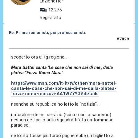
Lazionetter
12.275
Registrato
Re: Prima romanisti, poi professionisti.
#7829
25 Feb 2026, 14:44
scoperto ora al tg regione...
Mara Sattei canta 'Le cose che non sai di me', dalla
platea "Forza Roma Mara"
https://www.msn.com/it-it/tv/other/mara-sattei-
canta-le-cose-che-non-sai-di-me-dalla-platea-
forza-roma-mara/vi-AA1WZYYG#details
neanche su repubblica ho letto la "notizia"...
naturalmente nel servizio (sui romani a sanremo)
nessun dettaglio sulla squadra tifata da tommaso
paradiso...
se lotito fosse più furbo pagherebbe un biglietto a