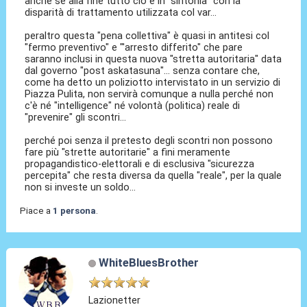
anche se alla fine tutto ciò è in "sintonia" con la
disparità di trattamento utilizzata col var...
peraltro questa "pena collettiva" è quasi in antitesi col
"fermo preventivo" e "'arresto differito" che pare
saranno inclusi in questa nuova "stretta autoritaria" data
dal governo "post askatasuna"... senza contare che,
come ha detto un poliziotto intervistato in un servizio di
Piazza Pulita, non servirà comunque a nulla perché non
c'è né "intelligence" né volontà (politica) reale di
"prevenire" gli scontri...
perché poi senza il pretesto degli scontri non possono
fare più "strette autoritarie" a fini meramente
propagandistico-elettorali e di esclusiva "sicurezza
percepita" che resta diversa da quella "reale", per la quale
non si investe un soldo...
Piace a
1 persona
.
WhiteBluesBrother
Lazionetter