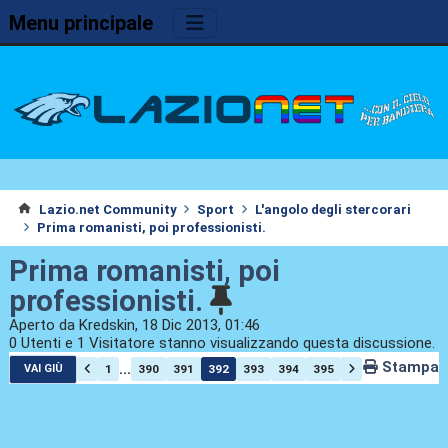
Menu principale
Lazio.net Community
Sport
L'angolo degli stercorari
Prima romanisti, poi professionisti.
Prima romanisti, poi
professionisti.
Aperto da Kredskin, 18 Dic 2013, 01:46
0 Utenti e 1 Visitatore stanno visualizzando questa discussione.
Stampa
...
1
390
391
392
393
394
395
VAI GIÙ