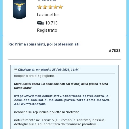
Lazionetter
10.713
Registrato
Re: Prima romanisti, poi professionisti.
#7833
25 Feb 2026, 17:46
Citazione di: mr_steed il 25 Feb 2026, 14:44
scoperto ora al tg regione...
Mara Sattei canta 'Le cose che non sai di me', dalla platea "Forza
Roma Mara"
https://www.msn.com/it-it/tv/other/mara-sattei-canta-le-
cose-che-non-sai-di-me-dalla-platea-forza-roma-mara/vi-
AA1WZYYG#details
neanche su repubblica ho letto la "notizia"...
naturalmente nel servizio (sui romani a sanremo) nessun
dettaglio sulla squadra tifata da tommaso paradiso...