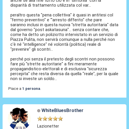
anche se alla fine tutto ciò è in "sintonia" con la
disparità di trattamento utilizzata col var...
peraltro questa "pena collettiva" è quasi in antitesi col
"fermo preventivo" e "'arresto differito" che pare
saranno inclusi in questa nuova "stretta autoritaria" data
dal governo "post askatasuna"... senza contare che,
come ha detto un poliziotto intervistato in un servizio di
Piazza Pulita, non servirà comunque a nulla perché non
c'è né "intelligence" né volontà (politica) reale di
"prevenire" gli scontri...
perché poi senza il pretesto degli scontri non possono
fare più "strette autoritarie" a fini meramente
propagandistico-elettorali e di esclusiva "sicurezza
percepita" che resta diversa da quella "reale", per la quale
non si investe un soldo...
Piace a
1 persona
.
WhiteBluesBrother
Lazionetter