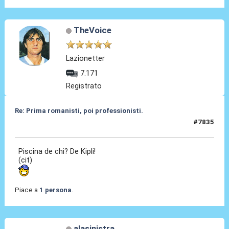
TheVoice
Lazionetter
7.171
Registrato
Re: Prima romanisti, poi professionisti.
#7835
27 Feb 2026, 19:30
Piscina de chi? De Kipli!
(cit)
Piace a
1 persona
.
alasinistra