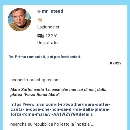
mr_steed
Lazionetter
12.251
Registrato
Re: Prima romanisti, poi professionisti.
#7829
25 Feb 2026, 14:44
scoperto ora al tg regione...
Mara Sattei canta 'Le cose che non sai di me', dalla
platea "Forza Roma Mara"
https://www.msn.com/it-it/tv/other/mara-sattei-
canta-le-cose-che-non-sai-di-me-dalla-platea-
forza-roma-mara/vi-AA1WZYYG#details
neanche su repubblica ho letto la "notizia"...