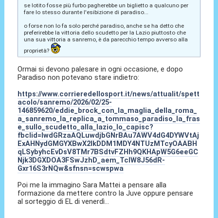
se lotito fosse più furbo pagherebbe un biglietto a qualcuno per
fare lo stesso durante l'esibizione di paradiso...
o forse non lo fa solo perché paradiso, anche se ha detto che
preferirebbe la vittoria dello scudetto per la Lazio piuttosto che
una sua vittoria a sanremo, è da parecchio tempo avverso alla
proprietà?
Ormai si devono palesare in ogni occasione, e dopo
Paradiso non potevano stare indietro:
https://www.corrieredellosport.it/news/attualit/spett
acolo/sanremo/2026/02/25-
146859620/eddie_brock_con_la_maglia_della_roma_
a_sanremo_la_replica_a_tommaso_paradiso_la_fras
e_sullo_scudetto_alla_lazio_lo_capisc?
fbclid=IwdGRzaAQLuwdjbGNrBAu7AWV4dG4DYWVtAj
ExAHNydGMGYXBwX2lkDDM1MDY4NTUzMTcyOAABH
qLSybyhcEvDsV8TMr7BSdtvFZHh9QKHApW5G6eeGC
Njk3DGXDOA3FSwJzhD_aem_TcIW8J56dR-
Gxr16S3rNQw&sfnsn=scwspwa
Poi me la immagino Sara Mattei a pensare alla
formazione da mettere contro la Juve oppure pensare
al sorteggio di EL di venerdì...