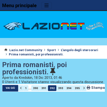
Menu principale
Lazio.net Community
Sport
L'angolo degli stercorari
Prima romanisti, poi professionisti.
Prima romanisti, poi
professionisti.
Aperto da Kredskin, 18 Dic 2013, 01:46
0 Utenti e 1 Visitatore stanno visualizzando questa discussione.
Stampa
...
1
390
391
392
393
394
395
VAI GIÙ