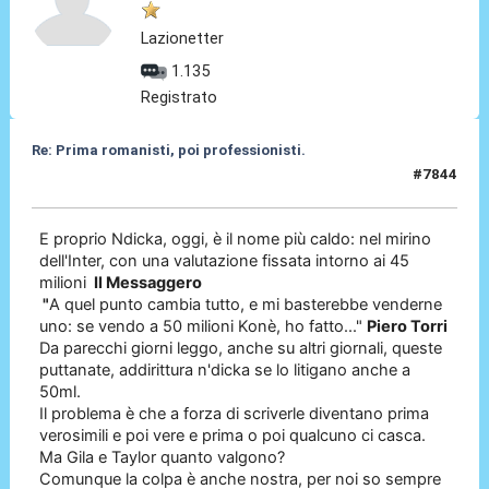
Lazionetter
1.135
Registrato
Re: Prima romanisti, poi professionisti.
#7844
22 Apr 2026, 13:27
E proprio Ndicka, oggi, è il nome più caldo: nel mirino
dell'Inter, con una valutazione fissata intorno ai 45
milioni
Il Messaggero
"
A quel punto cambia tutto, e mi basterebbe venderne
uno: se vendo a 50 milioni Konè, ho fatto..."
Piero Torri
Da parecchi giorni leggo, anche su altri giornali, queste
puttanate, addirittura n'dicka se lo litigano anche a
50ml.
Il problema è che a forza di scriverle diventano prima
verosimili e poi vere e prima o poi qualcuno ci casca.
Ma Gila e Taylor quanto valgono?
Comunque la colpa è anche nostra, per noi so sempre