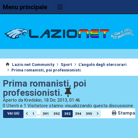
Menu principale
Lazio.net Community
Sport
L'angolo degli stercorari
Prima romanisti, poi professionisti.
Prima romanisti, poi
professionisti.
Aperto da Kredskin, 18 Dic 2013, 01:46
0 Utenti e 1 Visitatore stanno visualizzando questa discussione.
Stampa
...
1
391
392
393
394
395
VAI GIÙ