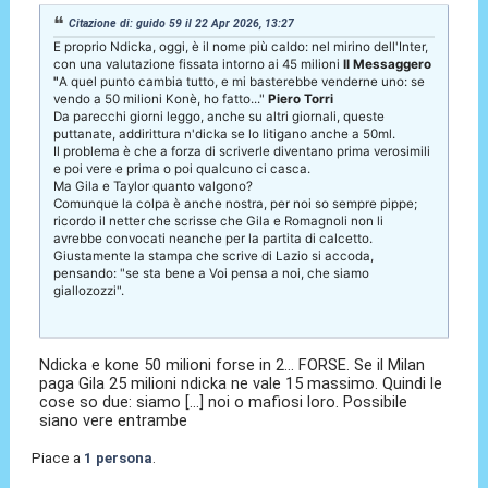
Citazione di: guido 59 il 22 Apr 2026, 13:27
E proprio Ndicka, oggi, è il nome più caldo: nel mirino dell'Inter,
con una valutazione fissata intorno ai 45 milioni
Il Messaggero
"
A quel punto cambia tutto, e mi basterebbe venderne uno: se
vendo a 50 milioni Konè, ho fatto..."
Piero Torri
Da parecchi giorni leggo, anche su altri giornali, queste
puttanate, addirittura n'dicka se lo litigano anche a 50ml.
Il problema è che a forza di scriverle diventano prima verosimili
e poi vere e prima o poi qualcuno ci casca.
Ma Gila e Taylor quanto valgono?
Comunque la colpa è anche nostra, per noi so sempre pippe;
ricordo il netter che scrisse che Gila e Romagnoli non li
avrebbe convocati neanche per la partita di calcetto.
Giustamente la stampa che scrive di Lazio si accoda,
pensando: "se sta bene a Voi pensa a noi, che siamo
giallozozzi".
Ndicka e kone 50 milioni forse in 2... FORSE. Se il Milan
paga Gila 25 milioni ndicka ne vale 15 massimo. Quindi le
cose so due: siamo [...] noi o mafiosi loro. Possibile
siano vere entrambe
Piace a
1 persona
.