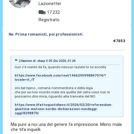
Lazionetter
17.232
Registrato
Re: Prima romanisti, poi professionisti.
#7853
05 Giu 2026, 06:21
Citazione di: sharp il 05 Giu 2026, 01:26
nun c'è niente da fa, quando nessun laziale te se accolla
https://www.facebook.com/reel/1466295998847974/?
locale=it_IT
sto bel tipino , romana riommerdista e della lega
che poi se non ricordo male era quella del certe cose non le
possiamo dire mica, riguardo alla tranvata del NO
https://www.ilfattoquotidiano.it/2026/02/20/referendum-
giustizia-matone-nordio-dichiarazioni-sondaggi-
oggi/8298870/
Ma pure a noi una del genere fa impressione. Meno male
che tifa inquelli.