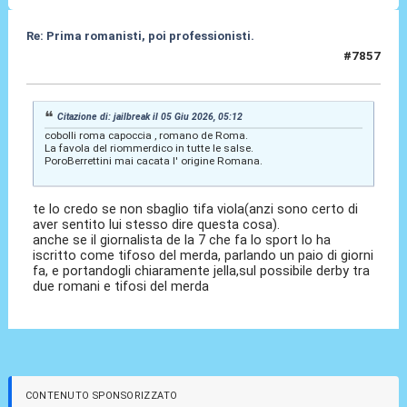
Re: Prima romanisti, poi professionisti.
#7857
05 Giu 2026, 23:56
Citazione di: jailbreak il 05 Giu 2026, 05:12
cobolli roma capoccia , romano de Roma.
La favola del riommerdico in tutte le salse.
PoroBerrettini mai cacata l' origine Romana.
te lo credo se non sbaglio tifa viola(anzi sono certo di
aver sentito lui stesso dire questa cosa).
anche se il giornalista de la 7 che fa lo sport lo ha
iscritto come tifoso del merda, parlando un paio di giorni
fa, e portandogli chiaramente jella,sul possibile derby tra
due romani e tifosi del merda
CONTENUTO SPONSORIZZATO