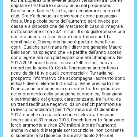
Roma. L'operazione avviene dopo i versamenti in conto
capitale effettuati lo scorso anno dal proprietario,
l'americano James Pallotta, per riequilibrare i conti del
club. Ora c'è dunque la conversione come passaggio
finale. Una piccola parte dell'aumento sarà invece per
cassa e a disposizione del mercato: in caso di integrale
sottoscrizione circa 20,4 milioni. Il club giallorosso è una
società ancora in fase di profondo turnaround. La
semifinale di Champions ha però portato benefici ai
conti. Qualche settimana fa il direttore generale Mauro
Baldissoni ha spiegato che «le perdite dell'anno scorso
sono legate alla non partecipazione alla Champions. Nel
2017/2018 proiettiamo i ricavi a 240 milioni, nuovo
record per la società. Con la Champions aumentano i
ricavi da diritti tv e quelli commerciali». Tuttavia nel
prospetto informativo che accompagna l'aumento sono
indicati diversi elementi di rischio. Viene precisato che
l'operazione si inserisce in un contesto di significativo
deterioramento della situazione economica, finanziaria
e patrimoniale del gruppo, caratterizzata, tra l'altro, da
un trend reddituale negativo, da un deficit patrimoniale
(a livello consolidato) per 129,3 milioni al 31 dicembre
2017, nonché da una situazione di elevata tensione
finanziaria: al 31 marzo 2018, l'indebitamento finanziario
lordo ammonta a circa 270 milioni. Inoltre l'aumento,
anche in caso di integrale sottoscrizione, non consente
di superare la fattispecie di cui all'articolo 2446 del