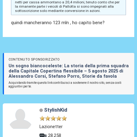
netti per cassa ammontano a 20,4 milioni, tenuto conto che per
la rimanente parte i veicoli di Pallotta si sono impegnati alla
sottoscrizione solo mediante conversione in azioni.
quindi mancheranno 123 mln , ho capito bene?
CONTENUTO SPONSORIZZATO
Un sogno biancoceleste: La storia della prima squadra
della Capitale Copertina flessibile – 5 agosto 2025 di
Alessandro Corsi, Stefano Porro, Storie da favola
Acquistando tramite questo link contribuisci a sostenere il nostro sito, senza costi
aggiuntivi per te.
StylishKid
Lazionetter
28.258