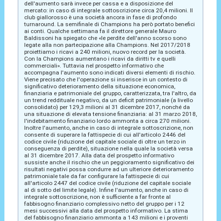
dell'aumento sarà invece per cassa e a disposizione del
mercato: in caso di integrale sottoscrizione circa 20,4 milioni. Il
club giallorosso è una società ancora in fase di profondo
turnaround. La semifinale di Champions ha però portato benefici
ai conti. Qualche settimana fa il direttore generale Mauro
Baldissoni ha spiegato che «le perdite dell'anno scorso sono
legate alla non partecipazione alla Champions. Nel 2017/2018
proiettiamo i ricavi a 240 milioni, nuovo record per la società.
Con la Champions aumentano i ricavi da diritti tv e quelli
commerciali». Tuttavia nel prospetto informativo che
accompagna l'aumento sono indicati diversi elementi di rischio.
Viene precisato che l'operazione si inserisce in un contesto di
significativo deterioramento della situazione economica,
finanziaria e patrimoniale del gruppo, caratterizzata, tra l'altro, da
un trend reddituale negativo, da un deficit patrimoniale (a livello
consolidato) per 129,3 milioni al 31 dicembre 2017, nonché da
una situazione di elevata tensione finanziaria: al 31 marzo 2018,
l'indebitamento finanziario lordo ammonta a circa 270 milioni.
Inoltre l'aumento, anche in caso di integrale sottoscrizione, non
consente di superare la fattispecie di cui all'articolo 2446 del
codice civile (riduzione del capitale sociale di oltre un terzo in
conseguenza di perdite), situazione nella quale la società versa
al 31 dicembre 2017. Alla data del prospetto informativo
sussiste anche il rischio che un peggioramento significativo dei
risultati negativi possa condurre ad un ulteriore deterioramento
patrimoniale tale da far configurare la fattispecie di cui
all'articolo 2447 del codice civile (riduzione del capitale sociale
al di sotto del limite legale). Infine l'aumento, anche in caso di
integrale sottoscrizione, non è sufficiente a far fronte al
fabbisogno finanziario complessivo netto del gruppo per i 12
mesi successivi alla data del prospetto informativo. La stima
del fabbisogno finanziario ammonta a 143 milioni e i proventi