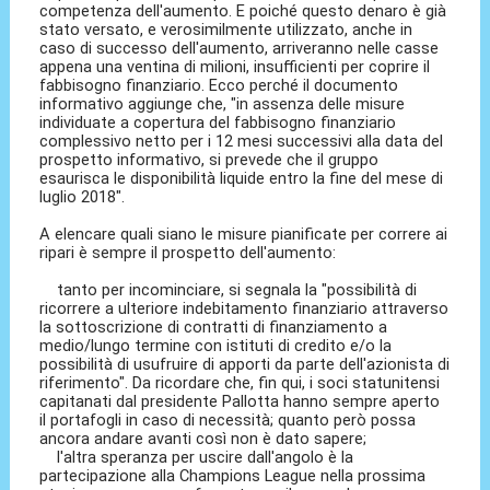
competenza dell'aumento. E poiché questo denaro è già
stato versato, e verosimilmente utilizzato, anche in
caso di successo dell'aumento, arriveranno nelle casse
appena una ventina di milioni, insufficienti per coprire il
fabbisogno finanziario. Ecco perché il documento
informativo aggiunge che, "in assenza delle misure
individuate a copertura del fabbisogno finanziario
complessivo netto per i 12 mesi successivi alla data del
prospetto informativo, si prevede che il gruppo
esaurisca le disponibilità liquide entro la fine del mese di
luglio 2018″.
A elencare quali siano le misure pianificate per correre ai
ripari è sempre il prospetto dell'aumento:
tanto per incominciare, si segnala la "possibilità di
ricorrere a ulteriore indebitamento finanziario attraverso
la sottoscrizione di contratti di finanziamento a
medio/lungo termine con istituti di credito e/o la
possibilità di usufruire di apporti da parte dell'azionista di
riferimento". Da ricordare che, fin qui, i soci statunitensi
capitanati dal presidente Pallotta hanno sempre aperto
il portafogli in caso di necessità; quanto però possa
ancora andare avanti così non è dato sapere;
l'altra speranza per uscire dall'angolo è la
partecipazione alla Champions League nella prossima