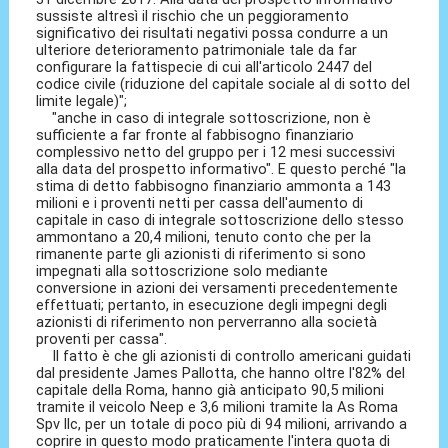
sussiste altresì il rischio che un peggioramento
significativo dei risultati negativi possa condurre a un
ulteriore deterioramento patrimoniale tale da far
configurare la fattispecie di cui all'articolo 2447 del
codice civile (riduzione del capitale sociale al di sotto del
limite legale)";
"anche in caso di integrale sottoscrizione, non è
sufficiente a far fronte al fabbisogno finanziario
complessivo netto del gruppo per i 12 mesi successivi
alla data del prospetto informativo". E questo perché "la
stima di detto fabbisogno finanziario ammonta a 143
milioni e i proventi netti per cassa dell'aumento di
capitale in caso di integrale sottoscrizione dello stesso
ammontano a 20,4 milioni, tenuto conto che per la
rimanente parte gli azionisti di riferimento si sono
impegnati alla sottoscrizione solo mediante
conversione in azioni dei versamenti precedentemente
effettuati; pertanto, in esecuzione degli impegni degli
azionisti di riferimento non perverranno alla società
proventi per cassa".
Il fatto è che gli azionisti di controllo americani guidati
dal presidente James Pallotta, che hanno oltre l'82% del
capitale della Roma, hanno già anticipato 90,5 milioni
tramite il veicolo Neep e 3,6 milioni tramite la As Roma
Spv llc, per un totale di poco più di 94 milioni, arrivando a
coprire in questo modo praticamente l'intera quota di