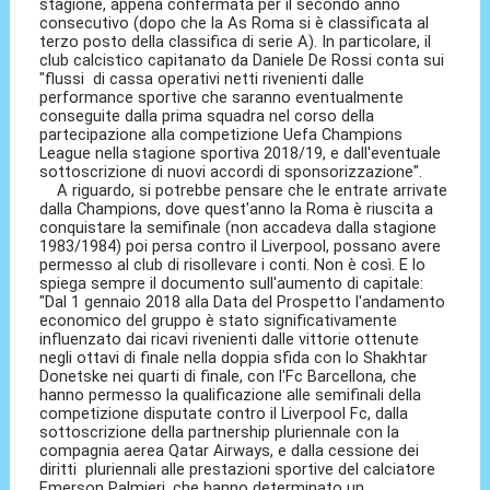
stagione, appena confermata per il secondo anno
consecutivo (dopo che la As Roma si è classificata al
terzo posto della classifica di serie A). In particolare, il
club calcistico capitanato da Daniele De Rossi conta sui
"flussi di cassa operativi netti rivenienti dalle
performance sportive che saranno eventualmente
conseguite dalla prima squadra nel corso della
partecipazione alla competizione Uefa Champions
League nella stagione sportiva 2018/19, e dall'eventuale
sottoscrizione di nuovi accordi di sponsorizzazione".
A riguardo, si potrebbe pensare che le entrate arrivate
dalla Champions, dove quest'anno la Roma è riuscita a
conquistare la semifinale (non accadeva dalla stagione
1983/1984) poi persa contro il Liverpool, possano avere
permesso al club di risollevare i conti. Non è così. E lo
spiega sempre il documento sull'aumento di capitale:
"Dal 1 gennaio 2018 alla Data del Prospetto l'andamento
economico del gruppo è stato significativamente
influenzato dai ricavi rivenienti dalle vittorie ottenute
negli ottavi di finale nella doppia sfida con lo Shakhtar
Donetske nei quarti di finale, con l'Fc Barcellona, che
hanno permesso la qualificazione alle semifinali della
competizione disputate contro il Liverpool Fc, dalla
sottoscrizione della partnership pluriennale con la
compagnia aerea Qatar Airways, e dalla cessione dei
diritti pluriennali alle prestazioni sportive del calciatore
Emerson Palmieri, che hanno determinato un