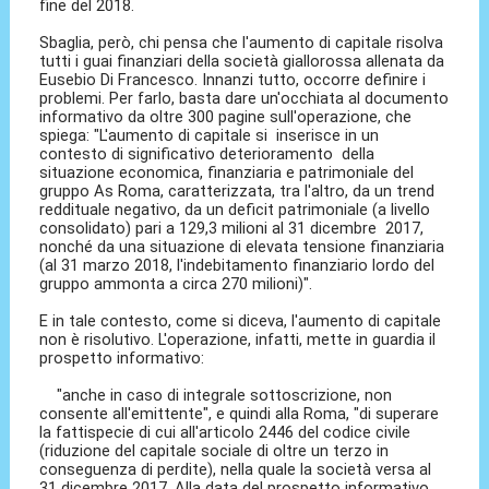
fine del 2018.
Sbaglia, però, chi pensa che l'aumento di capitale risolva
tutti i guai finanziari della società giallorossa allenata da
Eusebio Di Francesco. Innanzi tutto, occorre definire i
problemi. Per farlo, basta dare un'occhiata al documento
informativo da oltre 300 pagine sull'operazione, che
spiega: "L'aumento di capitale si inserisce in un
contesto di significativo deterioramento della
situazione economica, finanziaria e patrimoniale del
gruppo As Roma, caratterizzata, tra l'altro, da un trend
reddituale negativo, da un deficit patrimoniale (a livello
consolidato) pari a 129,3 milioni al 31 dicembre 2017,
nonché da una situazione di elevata tensione finanziaria
(al 31 marzo 2018, l'indebitamento finanziario lordo del
gruppo ammonta a circa 270 milioni)".
E in tale contesto, come si diceva, l'aumento di capitale
non è risolutivo. L'operazione, infatti, mette in guardia il
prospetto informativo:
"anche in caso di integrale sottoscrizione, non
consente all'emittente", e quindi alla Roma, "di superare
la fattispecie di cui all'articolo 2446 del codice civile
(riduzione del capitale sociale di oltre un terzo in
conseguenza di perdite), nella quale la società versa al
31 dicembre 2017. Alla data del prospetto informativo