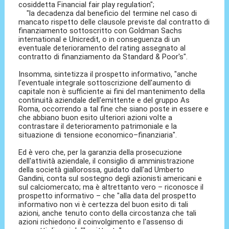
cosiddetta Financial fair play regulation";
"la decadenza dal beneficio del termine nel caso di
mancato rispetto delle clausole previste dal contratto di
finanziamento sottoscritto con Goldman Sachs
international e Unicredit, o in conseguenza di un
eventuale deterioramento del rating assegnato al
contratto di finanziamento da Standard & Poor's".
Insomma, sintetizza il prospetto informativo, "anche
l'eventuale integrale sottoscrizione dell'aumento di
capitale non è sufficiente ai fini del mantenimento della
continuità aziendale dell'emittente e del gruppo As
Roma, occorrendo a tal fine che siano poste in essere e
che abbiano buon esito ulteriori azioni volte a
contrastare il deterioramento patrimoniale e la
situazione di tensione economico–finanziaria".
Ed è vero che, per la garanzia della prosecuzione
dell'attività aziendale, il consiglio di amministrazione
della società giallorossa, guidato dall'ad Umberto
Gandini, conta sul sostegno degli azionisti americani e
sul calciomercato; ma è altrettanto vero – riconosce il
prospetto informativo – che "alla data del prospetto
informativo non vi è certezza del buon esito di tali
azioni, anche tenuto conto della circostanza che tali
azioni richiedono il coinvolgimento e l'assenso di