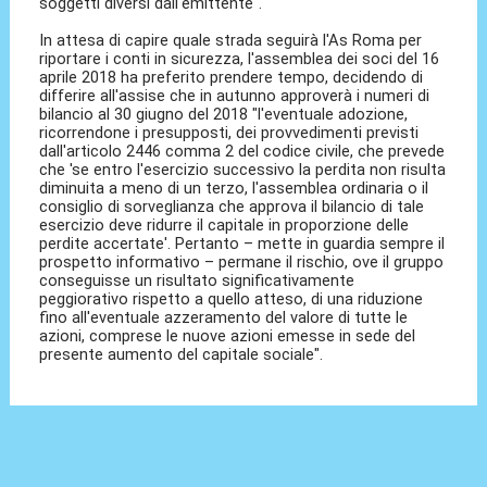
soggetti diversi dall'emittente".
In attesa di capire quale strada seguirà l'As Roma per
riportare i conti in sicurezza, l'assemblea dei soci del 16
aprile 2018 ha preferito prendere tempo, decidendo di
differire all'assise che in autunno approverà i numeri di
bilancio al 30 giugno del 2018 "l'eventuale adozione,
ricorrendone i presupposti, dei provvedimenti previsti
dall'articolo 2446 comma 2 del codice civile, che prevede
che 'se entro l'esercizio successivo la perdita non risulta
diminuita a meno di un terzo, l'assemblea ordinaria o il
consiglio di sorveglianza che approva il bilancio di tale
esercizio deve ridurre il capitale in proporzione delle
perdite accertate'. Pertanto – mette in guardia sempre il
prospetto informativo – permane il rischio, ove il gruppo
conseguisse un risultato significativamente
peggiorativo rispetto a quello atteso, di una riduzione
fino all'eventuale azzeramento del valore di tutte le
azioni, comprese le nuove azioni emesse in sede del
presente aumento del capitale sociale".