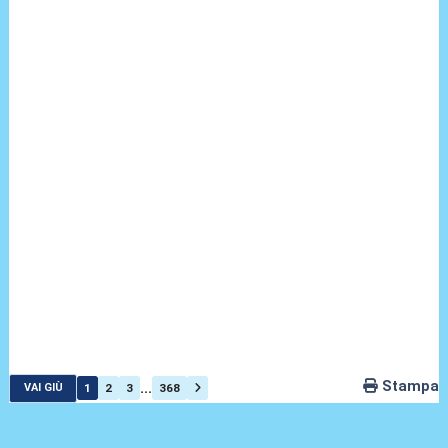
Stampa
...
1
2
3
368
VAI GIÙ