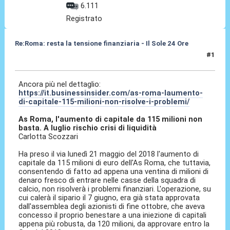
6.111
Registrato
Re:Roma: resta la tensione finanziaria - Il Sole 24 Ore
#1
22 Mag 2018, 10:30
Ancora più nel dettaglio:
https://it.businessinsider.com/as-roma-laumento-
di-capitale-115-milioni-non-risolve-i-problemi/
As Roma, l'aumento di capitale da 115 milioni non
basta. A luglio rischio crisi di liquidità
Carlotta Scozzari
Ha preso il via lunedì 21 maggio del 2018 l'aumento di
capitale da 115 milioni di euro dell'As Roma, che tuttavia,
consentendo di fatto ad appena una ventina di milioni di
denaro fresco di entrare nelle casse della squadra di
calcio, non risolverà i problemi finanziari. L'operazione, su
cui calerà il sipario il 7 giugno, era già stata approvata
dall'assemblea degli azionisti di fine ottobre, che aveva
concesso il proprio benestare a una iniezione di capitali
appena più robusta, da 120 milioni, da approvare entro la