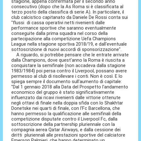
stagione, appena confermata per il secondo anno
consecutivo (dopo che la As Roma si è classificata al
terzo posto della classifica di serie A). In particolare, il
club calcistico capitanato da Daniele De Rossi conta sui
"flussi di cassa operativi netti rivenienti dalle
performance sportive che saranno eventualmente
conseguite dalla prima squadra nel corso della
partecipazione alla competizione Uefa Champions
League nella stagione sportiva 2018/19, e dall'eventuale
sottoscrizione di nuovi accordi di sponsorizzazione".
A riguardo, si potrebbe pensare che le entrate arrivate
dalla Champions, dove quest'anno la Roma è riuscita a
conquistare la semifinale (non accadeva dalla stagione
1983/1984) poi persa contro il Liverpool, possano avere
permesso al club di risollevare i conti. Non è così. E lo
spiega sempre il documento sull'aumento di capitale:
"Dal 1 gennaio 2018 alla Data del Prospetto l'andamento
economico del gruppo è stato significativamente
influenzato dai ricavi rivenienti dalle vittorie ottenute
negli ottavi di finale nella doppia sfida con lo Shakhtar
Donetske nei quarti di finale, con l'Fc Barcellona, che
hanno permesso la qualificazione alle semifinali della
competizione disputate contro il Liverpool Fc, dalla
sottoscrizione della partnership pluriennale con la
compagnia aerea Qatar Airways, e dalla cessione dei
diritti pluriennali alle prestazioni sportive del calciatore
Emerson Palmieri, che hanno determinato un