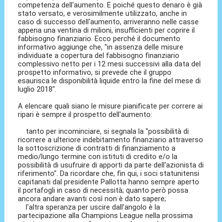
competenza dell'aumento. E poiché questo denaro è già
stato versato, e verosimilmente utilizzato, anche in
caso di successo dell'aumento, arriveranno nelle casse
appena una ventina di milioni, insufficienti per coprire il
fabbisogno finanziario. Ecco perché il documento
informativo aggiunge che, "in assenza delle misure
individuate a copertura del fabbisogno finanziario
complessivo netto per i 12 mesi successivi alla data del
prospetto informativo, si prevede che il gruppo
esaurisca le disponibilità liquide entro la fine del mese di
luglio 2018″.
A elencare quali siano le misure pianificate per correre ai
ripari è sempre il prospetto dell'aumento:
tanto per incominciare, si segnala la "possibilità di
ricorrere a ulteriore indebitamento finanziario attraverso
la sottoscrizione di contratti di finanziamento a
medio/lungo termine con istituti di credito e/o la
possibilità di usufruire di apporti da parte dell'azionista di
riferimento". Da ricordare che, fin qui, i soci statunitensi
capitanati dal presidente Pallotta hanno sempre aperto
il portafogli in caso di necessità; quanto però possa
ancora andare avanti così non è dato sapere;
l'altra speranza per uscire dall'angolo è la
partecipazione alla Champions League nella prossima