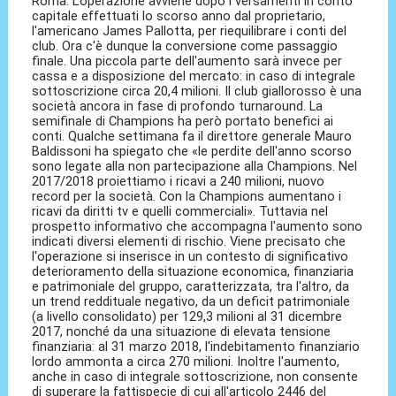
Roma. L'operazione avviene dopo i versamenti in conto
capitale effettuati lo scorso anno dal proprietario,
l'americano James Pallotta, per riequilibrare i conti del
club. Ora c'è dunque la conversione come passaggio
finale. Una piccola parte dell'aumento sarà invece per
cassa e a disposizione del mercato: in caso di integrale
sottoscrizione circa 20,4 milioni. Il club giallorosso è una
società ancora in fase di profondo turnaround. La
semifinale di Champions ha però portato benefici ai
conti. Qualche settimana fa il direttore generale Mauro
Baldissoni ha spiegato che «le perdite dell'anno scorso
sono legate alla non partecipazione alla Champions. Nel
2017/2018 proiettiamo i ricavi a 240 milioni, nuovo
record per la società. Con la Champions aumentano i
ricavi da diritti tv e quelli commerciali». Tuttavia nel
prospetto informativo che accompagna l'aumento sono
indicati diversi elementi di rischio. Viene precisato che
l'operazione si inserisce in un contesto di significativo
deterioramento della situazione economica, finanziaria
e patrimoniale del gruppo, caratterizzata, tra l'altro, da
un trend reddituale negativo, da un deficit patrimoniale
(a livello consolidato) per 129,3 milioni al 31 dicembre
2017, nonché da una situazione di elevata tensione
finanziaria: al 31 marzo 2018, l'indebitamento finanziario
lordo ammonta a circa 270 milioni. Inoltre l'aumento,
anche in caso di integrale sottoscrizione, non consente
di superare la fattispecie di cui all'articolo 2446 del