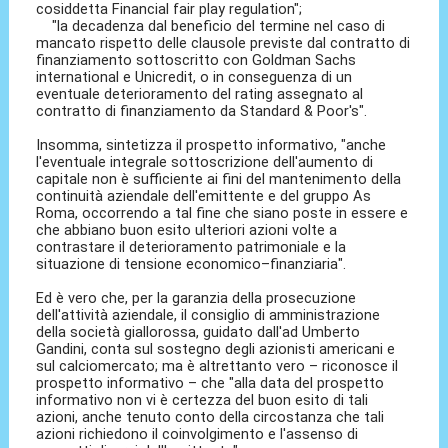
cosiddetta Financial fair play regulation";
"la decadenza dal beneficio del termine nel caso di
mancato rispetto delle clausole previste dal contratto di
finanziamento sottoscritto con Goldman Sachs
international e Unicredit, o in conseguenza di un
eventuale deterioramento del rating assegnato al
contratto di finanziamento da Standard & Poor's".
Insomma, sintetizza il prospetto informativo, "anche
l'eventuale integrale sottoscrizione dell'aumento di
capitale non è sufficiente ai fini del mantenimento della
continuità aziendale dell'emittente e del gruppo As
Roma, occorrendo a tal fine che siano poste in essere e
che abbiano buon esito ulteriori azioni volte a
contrastare il deterioramento patrimoniale e la
situazione di tensione economico–finanziaria".
Ed è vero che, per la garanzia della prosecuzione
dell'attività aziendale, il consiglio di amministrazione
della società giallorossa, guidato dall'ad Umberto
Gandini, conta sul sostegno degli azionisti americani e
sul calciomercato; ma è altrettanto vero – riconosce il
prospetto informativo – che "alla data del prospetto
informativo non vi è certezza del buon esito di tali
azioni, anche tenuto conto della circostanza che tali
azioni richiedono il coinvolgimento e l'assenso di