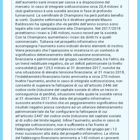
dell'aumento sarà invece per cassa e a disposizione del
mercato: in caso di integrale sottoscrizione circa 20,4 milioni. Il
club giallorosso è una società ancora in fase di profondo
turnaround. La semifinale di Champions ha però portato benefici
ai conti. Qualche settimana fa il direttore generale Mauro
Baldissoni ha spiegato che «le perdite dell'anno scorso sono
legate alla non partecipazione alla Champions. Nel 2017/2018
proiettiamo i ricavi a 240 milioni, nuovo record per la società.
Con la Champions aumentano i ricavi da diritti tv e quelli
commerciali». Tuttavia nel prospetto informativo che
accompagna l'aumento sono indicati diversi elementi di rischio.
Viene precisato che l'operazione si inserisce in un contesto di
significativo deterioramento della situazione economica,
finanziaria e patrimoniale del gruppo, caratterizzata, tra l'altro, da
un trend reddituale negativo, da un deficit patrimoniale (a livello
consolidato) per 129,3 milioni al 31 dicembre 2017, nonché da
una situazione di elevata tensione finanziaria: al 31 marzo 2018,
l'indebitamento finanziario lordo ammonta a circa 270 milioni.
Inoltre l'aumento, anche in caso di integrale sottoscrizione, non
consente di superare la fattispecie di cui all'articolo 2446 del
codice civile (riduzione del capitale sociale di oltre un terzo in
conseguenza di perdite), situazione nella quale la società versa
al 31 dicembre 2017. Alla data del prospetto informativo
sussiste anche il rischio che un peggioramento significativo dei
risultati negativi possa condurre ad un ulteriore deterioramento
patrimoniale tale da far configurare la fattispecie di cui
all'articolo 2447 del codice civile (riduzione del capitale sociale
al di sotto del limite legale). Infine l'aumento, anche in caso di
integrale sottoscrizione, non è sufficiente a far fronte al
fabbisogno finanziario complessivo netto del gruppo per i 12
mesi successivi alla data del prospetto informativo. La stima
del fabbisogno finanziario ammonta a 143 milioni e i proventi