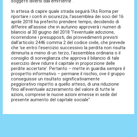
soggetti diversi dall'emittente".
In attesa di capire quale strada seguirà l'As Roma per
riportare i conti in sicurezza, l'assemblea dei soci del 16
aprile 2018 ha preferito prendere tempo, decidendo di
differire all'assise che in autunno approverà i numeri di
bilancio al 30 giugno del 2018 "l'eventuale adozione,
ricorrendone i presupposti, dei provvedimenti previsti
dall'articolo 2446 comma 2 del codice civile, che prevede
che 'se entro l'esercizio successivo la perdita non risulta
diminuita a meno di un terzo, l'assemblea ordinaria o il
consiglio di sorveglianza che approva il bilancio di tale
esercizio deve ridurre il capitale in proporzione delle
perdite accertate'. Pertanto – mette in guardia sempre il
prospetto informativo – permane il rischio, ove il gruppo
conseguisse un risultato significativamente
peggiorativo rispetto a quello atteso, di una riduzione
fino all'eventuale azzeramento del valore di tutte le
azioni, comprese le nuove azioni emesse in sede del
presente aumento del capitale sociale".