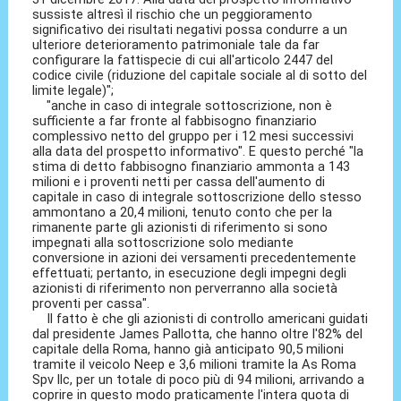
sussiste altresì il rischio che un peggioramento
significativo dei risultati negativi possa condurre a un
ulteriore deterioramento patrimoniale tale da far
configurare la fattispecie di cui all'articolo 2447 del
codice civile (riduzione del capitale sociale al di sotto del
limite legale)";
"anche in caso di integrale sottoscrizione, non è
sufficiente a far fronte al fabbisogno finanziario
complessivo netto del gruppo per i 12 mesi successivi
alla data del prospetto informativo". E questo perché "la
stima di detto fabbisogno finanziario ammonta a 143
milioni e i proventi netti per cassa dell'aumento di
capitale in caso di integrale sottoscrizione dello stesso
ammontano a 20,4 milioni, tenuto conto che per la
rimanente parte gli azionisti di riferimento si sono
impegnati alla sottoscrizione solo mediante
conversione in azioni dei versamenti precedentemente
effettuati; pertanto, in esecuzione degli impegni degli
azionisti di riferimento non perverranno alla società
proventi per cassa".
Il fatto è che gli azionisti di controllo americani guidati
dal presidente James Pallotta, che hanno oltre l'82% del
capitale della Roma, hanno già anticipato 90,5 milioni
tramite il veicolo Neep e 3,6 milioni tramite la As Roma
Spv llc, per un totale di poco più di 94 milioni, arrivando a
coprire in questo modo praticamente l'intera quota di