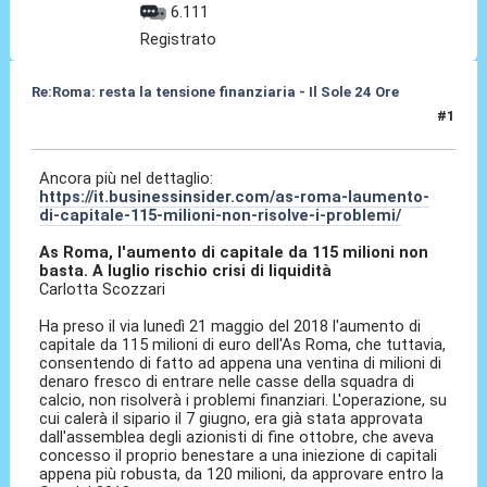
6.111
Registrato
Re:Roma: resta la tensione finanziaria - Il Sole 24 Ore
#1
22 Mag 2018, 10:30
Ancora più nel dettaglio:
https://it.businessinsider.com/as-roma-laumento-
di-capitale-115-milioni-non-risolve-i-problemi/
As Roma, l'aumento di capitale da 115 milioni non
basta. A luglio rischio crisi di liquidità
Carlotta Scozzari
Ha preso il via lunedì 21 maggio del 2018 l'aumento di
capitale da 115 milioni di euro dell'As Roma, che tuttavia,
consentendo di fatto ad appena una ventina di milioni di
denaro fresco di entrare nelle casse della squadra di
calcio, non risolverà i problemi finanziari. L'operazione, su
cui calerà il sipario il 7 giugno, era già stata approvata
dall'assemblea degli azionisti di fine ottobre, che aveva
concesso il proprio benestare a una iniezione di capitali
appena più robusta, da 120 milioni, da approvare entro la