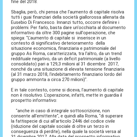
fine del 2018.
Sbaglia, però, chi pensa che l'aumento di capitale risolva
tutti i guai finanziari della società giallorossa allenata da
Eusebio Di Francesco. Innanzi tutto, occorre definire i
problemi. Per farlo, basta dare un'occhiata al documento
informativo da oltre 300 pagine sull'operazione, che
spiega: "L'aumento di capitale si inserisce in un
contesto di significativo deterioramento della
situazione economica, finanziaria e patrimoniale del
gruppo As Roma, caratterizzata, tra l'altro, da un trend
reddituale negativo, da un deficit patrimoniale (a livello
consolidato) pari a 129,3 milioni al 31 dicembre 2017,
nonché da una situazione di elevata tensione finanziaria
(al 31 marzo 2018, l'indebitamento finanziario lordo del
gruppo ammonta a circa 270 milioni)".
E in tale contesto, come si diceva, l'aumento di capitale
non è risolutivo. L'operazione, infatti, mette in guardia il
prospetto informativo:
"anche in caso di integrale sottoscrizione, non
consente all'emittente", e quindi alla Roma, "di superare
la fattispecie di cui all'articolo 2446 del codice civile
(riduzione del capitale sociale di oltre un terzo in
conseguenza di perdite), nella quale la società versa al
31 dicembre 2017. Alla data del prospetto informativo