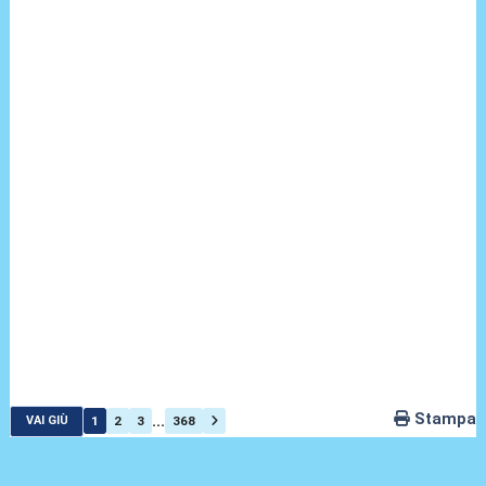
Stampa
...
1
2
3
368
VAI GIÙ