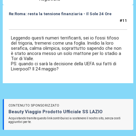
Re:Roma: resta la tensione finanziaria - Il Sole 24 Ore
#11
22 Mag 2018, 15:47
Leggendo questi numeri terrificanti, sei io fossi tifoso
del trigoria, tremerei come una foglia. Invidio la loro
serafica, calma olimpica, soprattutto sapendo che non
è stato ancora messo un solo mattone per lo stadio a
Tor di Valle.
PS: quando ci sarà la decisione della UEFA sui fatti di
Liverpool? Il 24 maggio?
CONTENUTO SPONSORIZZATO
Beauty Viaggio Prodotto Ufficiale SS LAZIO
Acquistando tramite questo link contribuisci a sostenere il nostro sito, senza costi
aggiuntivi per te.