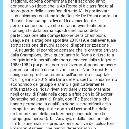
stagione, appena confermata per il secondo anno
consecutivo (dopo che la As Roma si è classificata al
terzo posto della classifica di serie A). In particolare, il
club calcistico capitanato da Daniele De Rossi conta sui
"flussi di cassa operativi netti rivenienti dalle
performance sportive che saranno eventualmente
conseguite dalla prima squadra nel corso della
partecipazione alla competizione Uefa Champions
League nella stagione sportiva 2018/19, e dall'eventuale
sottoscrizione di nuovi accordi di sponsorizzazione".
A riguardo, si potrebbe pensare che le entrate arrivate
dalla Champions, dove quest'anno la Roma è riuscita a
conquistare la semifinale (non accadeva dalla stagione
1983/1984) poi persa contro il Liverpool, possano avere
permesso al club di risollevare i conti. Non è così. E lo
spiega sempre il documento sull'aumento di capitale:
"Dal 1 gennaio 2018 alla Data del Prospetto l'andamento
economico del gruppo è stato significativamente
influenzato dai ricavi rivenienti dalle vittorie ottenute
negli ottavi di finale nella doppia sfida con lo Shakhtar
Donetske nei quarti di finale, con l'Fc Barcellona, che
hanno permesso la qualificazione alle semifinali della
competizione disputate contro il Liverpool Fc, dalla
sottoscrizione della partnership pluriennale con la
compagnia aerea Qatar Airways, e dalla cessione dei
diritti pluriennali alle prestazioni sportive del calciatore
Emerson Palmieri, che hanno determinato un