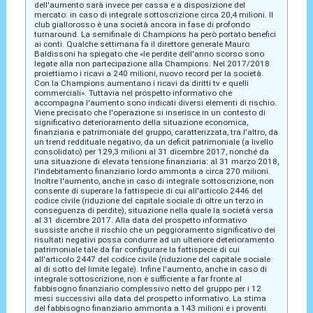
dell'aumento sarà invece per cassa e a disposizione del
mercato: in caso di integrale sottoscrizione circa 20,4 milioni. Il
club giallorosso è una società ancora in fase di profondo
turnaround. La semifinale di Champions ha però portato benefici
ai conti. Qualche settimana fa il direttore generale Mauro
Baldissoni ha spiegato che «le perdite dell'anno scorso sono
legate alla non partecipazione alla Champions. Nel 2017/2018
proiettiamo i ricavi a 240 milioni, nuovo record per la società.
Con la Champions aumentano i ricavi da diritti tv e quelli
commerciali». Tuttavia nel prospetto informativo che
accompagna l'aumento sono indicati diversi elementi di rischio.
Viene precisato che l'operazione si inserisce in un contesto di
significativo deterioramento della situazione economica,
finanziaria e patrimoniale del gruppo, caratterizzata, tra l'altro, da
un trend reddituale negativo, da un deficit patrimoniale (a livello
consolidato) per 129,3 milioni al 31 dicembre 2017, nonché da
una situazione di elevata tensione finanziaria: al 31 marzo 2018,
l'indebitamento finanziario lordo ammonta a circa 270 milioni.
Inoltre l'aumento, anche in caso di integrale sottoscrizione, non
consente di superare la fattispecie di cui all'articolo 2446 del
codice civile (riduzione del capitale sociale di oltre un terzo in
conseguenza di perdite), situazione nella quale la società versa
al 31 dicembre 2017. Alla data del prospetto informativo
sussiste anche il rischio che un peggioramento significativo dei
risultati negativi possa condurre ad un ulteriore deterioramento
patrimoniale tale da far configurare la fattispecie di cui
all'articolo 2447 del codice civile (riduzione del capitale sociale
al di sotto del limite legale). Infine l'aumento, anche in caso di
integrale sottoscrizione, non è sufficiente a far fronte al
fabbisogno finanziario complessivo netto del gruppo per i 12
mesi successivi alla data del prospetto informativo. La stima
del fabbisogno finanziario ammonta a 143 milioni e i proventi