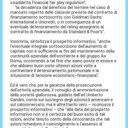
cosiddetta Financial fair play regulation";
"la decadenza dal beneficio del termine nel caso di
mancato rispetto delle clausole previste dal contratto di
finanziamento sottoscritto con Goldman Sachs
international e Unicredit, o in conseguenza di un
eventuale deterioramento del rating assegnato al
contratto di finanziamento da Standard & Poor's".
Insomma, sintetizza il prospetto informativo, "anche
l'eventuale integrale sottoscrizione dell'aumento di
capitale non è sufficiente ai fini del mantenimento della
continuità aziendale dell'emittente e del gruppo As
Roma, occorrendo a tal fine che siano poste in essere e
che abbiano buon esito ulteriori azioni volte a
contrastare il deterioramento patrimoniale e la
situazione di tensione economico–finanziaria".
Ed è vero che, per la garanzia della prosecuzione
dell'attività aziendale, il consiglio di amministrazione
della società giallorossa, guidato dall'ad Umberto
Gandini, conta sul sostegno degli azionisti americani e
sul calciomercato; ma è altrettanto vero – riconosce il
prospetto informativo – che "alla data del prospetto
informativo non vi è certezza del buon esito di tali
azioni, anche tenuto conto della circostanza che tali
azioni richiedono il coinvolgimento e l'assenso di