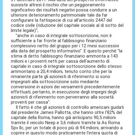
sussiste altresì il rischio che un peggioramento
significativo dei risultati negativi possa condurre a un
ulteriore deterioramento patrimoniale tale da far
configurare la fattispecie di cui all'articolo 2447 del
codice civile (riduzione del capitale sociale al di sotto del
limite legale)";
"anche in caso di integrale sottoscrizione, non è
sufficiente a far fronte al fabbisogno finanziario
complessivo netto del gruppo per i 12 mesi successivi
alla data del prospetto informativo". E questo perché "la
stima di detto fabbisogno finanziario ammonta a 143
milioni e i proventi netti per cassa dell'aumento di
capitale in caso di integrale sottoscrizione dello stesso
ammontano a 20,4 milioni, tenuto conto che per la
rimanente parte gli azionisti di riferimento si sono
impegnati alla sottoscrizione solo mediante
conversione in azioni dei versamenti precedentemente
effettuati; pertanto, in esecuzione degli impegni degli
azionisti di riferimento non perverranno alla società
proventi per cassa".
Il fatto è che gli azionisti di controllo americani guidati
dal presidente James Pallotta, che hanno oltre l'82% del
capitale della Roma, hanno già anticipato 90,5 milioni
tramite il veicolo Neep e 3,6 milioni tramite la As Roma
Spv llc, per un totale di poco più di 94 milioni, arrivando a
coprire in questo modo praticamente l'intera quota di