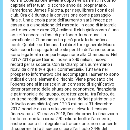
Roma. L'operazione avviene dopo i versamenti in conto
capitale effettuati lo scorso anno dal proprietario,
l'americano James Pallotta, per riequilibrare i conti del
club. Ora c'è dunque la conversione come passaggio
finale. Una piccola parte dell'aumento sarà invece per
cassa e a disposizione del mercato: in caso di integrale
sottoscrizione circa 20,4 milioni. Il club giallorosso è una
società ancora in fase di profondo turnaround. La
semifinale di Champions ha però portato benefici ai
conti. Qualche settimana fa il direttore generale Mauro
Baldissoni ha spiegato che «le perdite dell'anno scorso
sono legate alla non partecipazione alla Champions. Nel
2017/2018 proiettiamo i ricavi a 240 milioni, nuovo
record per la società. Con la Champions aumentano i
ricavi da diritti tv e quelli commerciali». Tuttavia nel
prospetto informativo che accompagna l'aumento sono
indicati diversi elementi di rischio. Viene precisato che
l'operazione si inserisce in un contesto di significativo
deterioramento della situazione economica, finanziaria
e patrimoniale del gruppo, caratterizzata, tra l'altro, da
un trend reddituale negativo, da un deficit patrimoniale
(a livello consolidato) per 129,3 milioni al 31 dicembre
2017, nonché da una situazione di elevata tensione
finanziaria: al 31 marzo 2018, l'indebitamento finanziario
lordo ammonta a circa 270 milioni. Inoltre l'aumento,
anche in caso di integrale sottoscrizione, non consente
di superare la fattispecie di cui all'articolo 2446 del