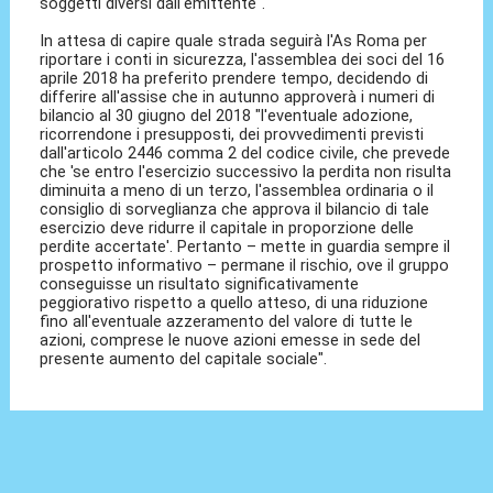
soggetti diversi dall'emittente".
In attesa di capire quale strada seguirà l'As Roma per
riportare i conti in sicurezza, l'assemblea dei soci del 16
aprile 2018 ha preferito prendere tempo, decidendo di
differire all'assise che in autunno approverà i numeri di
bilancio al 30 giugno del 2018 "l'eventuale adozione,
ricorrendone i presupposti, dei provvedimenti previsti
dall'articolo 2446 comma 2 del codice civile, che prevede
che 'se entro l'esercizio successivo la perdita non risulta
diminuita a meno di un terzo, l'assemblea ordinaria o il
consiglio di sorveglianza che approva il bilancio di tale
esercizio deve ridurre il capitale in proporzione delle
perdite accertate'. Pertanto – mette in guardia sempre il
prospetto informativo – permane il rischio, ove il gruppo
conseguisse un risultato significativamente
peggiorativo rispetto a quello atteso, di una riduzione
fino all'eventuale azzeramento del valore di tutte le
azioni, comprese le nuove azioni emesse in sede del
presente aumento del capitale sociale".