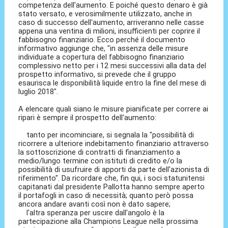
competenza dell'aumento. E poiché questo denaro è già
stato versato, e verosimilmente utilizzato, anche in
caso di successo dell'aumento, arriveranno nelle casse
appena una ventina di milioni, insufficienti per coprire il
fabbisogno finanziario. Ecco perché il documento
informativo aggiunge che, "in assenza delle misure
individuate a copertura del fabbisogno finanziario
complessivo netto per i 12 mesi successivi alla data del
prospetto informativo, si prevede che il gruppo
esaurisca le disponibilità liquide entro la fine del mese di
luglio 2018″.
A elencare quali siano le misure pianificate per correre ai
ripari è sempre il prospetto dell'aumento:
tanto per incominciare, si segnala la "possibilità di
ricorrere a ulteriore indebitamento finanziario attraverso
la sottoscrizione di contratti di finanziamento a
medio/lungo termine con istituti di credito e/o la
possibilità di usufruire di apporti da parte dell'azionista di
riferimento". Da ricordare che, fin qui, i soci statunitensi
capitanati dal presidente Pallotta hanno sempre aperto
il portafogli in caso di necessità; quanto però possa
ancora andare avanti così non è dato sapere;
l'altra speranza per uscire dall'angolo è la
partecipazione alla Champions League nella prossima