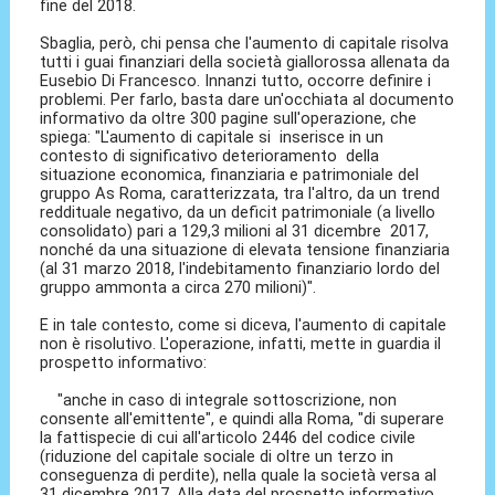
fine del 2018.
Sbaglia, però, chi pensa che l'aumento di capitale risolva
tutti i guai finanziari della società giallorossa allenata da
Eusebio Di Francesco. Innanzi tutto, occorre definire i
problemi. Per farlo, basta dare un'occhiata al documento
informativo da oltre 300 pagine sull'operazione, che
spiega: "L'aumento di capitale si inserisce in un
contesto di significativo deterioramento della
situazione economica, finanziaria e patrimoniale del
gruppo As Roma, caratterizzata, tra l'altro, da un trend
reddituale negativo, da un deficit patrimoniale (a livello
consolidato) pari a 129,3 milioni al 31 dicembre 2017,
nonché da una situazione di elevata tensione finanziaria
(al 31 marzo 2018, l'indebitamento finanziario lordo del
gruppo ammonta a circa 270 milioni)".
E in tale contesto, come si diceva, l'aumento di capitale
non è risolutivo. L'operazione, infatti, mette in guardia il
prospetto informativo:
"anche in caso di integrale sottoscrizione, non
consente all'emittente", e quindi alla Roma, "di superare
la fattispecie di cui all'articolo 2446 del codice civile
(riduzione del capitale sociale di oltre un terzo in
conseguenza di perdite), nella quale la società versa al
31 dicembre 2017. Alla data del prospetto informativo