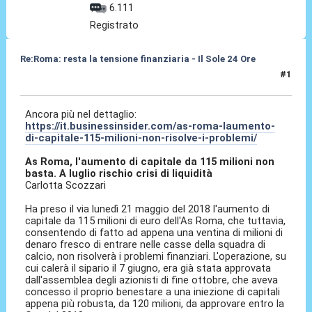
6.111
Registrato
Re:Roma: resta la tensione finanziaria - Il Sole 24 Ore
#1
22 Mag 2018, 10:30
Ancora più nel dettaglio:
https://it.businessinsider.com/as-roma-laumento-
di-capitale-115-milioni-non-risolve-i-problemi/
As Roma, l'aumento di capitale da 115 milioni non
basta. A luglio rischio crisi di liquidità
Carlotta Scozzari
Ha preso il via lunedì 21 maggio del 2018 l'aumento di
capitale da 115 milioni di euro dell'As Roma, che tuttavia,
consentendo di fatto ad appena una ventina di milioni di
denaro fresco di entrare nelle casse della squadra di
calcio, non risolverà i problemi finanziari. L'operazione, su
cui calerà il sipario il 7 giugno, era già stata approvata
dall'assemblea degli azionisti di fine ottobre, che aveva
concesso il proprio benestare a una iniezione di capitali
appena più robusta, da 120 milioni, da approvare entro la