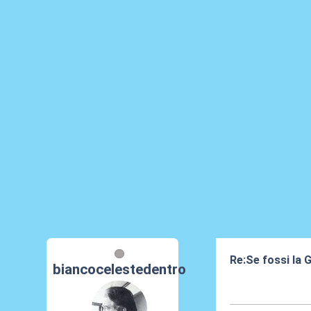
Re:Se fossi la G
biancocelestedentro
17 Giu 2025, 20