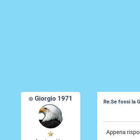
Giorgio 1971
Re:Se fossi la G
17 Giu 2025, 21
Appena rispost