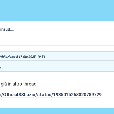
iraud....
:54
 WhiteNoise il 17 Giu 2025, 19:51
?
già in altro thread
om/OfficialSSLazio/status/1935015268020789729