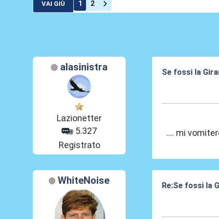
1
2
VAI GIÙ
alasinistra
Se fossi la Girau
17 Giu 2025, 19
Lazionetter
5.327
.... mi vomit
Registrato
WhiteNoise
Re:Se fossi la G
17 Giu 2025, 19