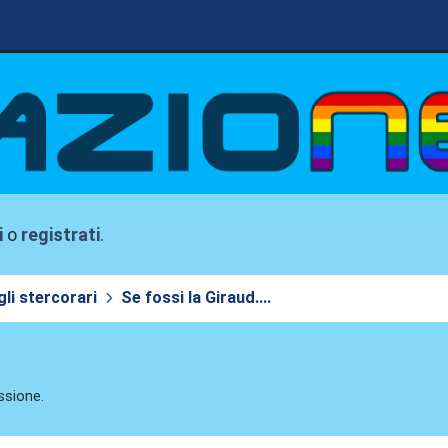
i
o
registrati
.
li stercorari
Se fossi la Giraud....
ssione.