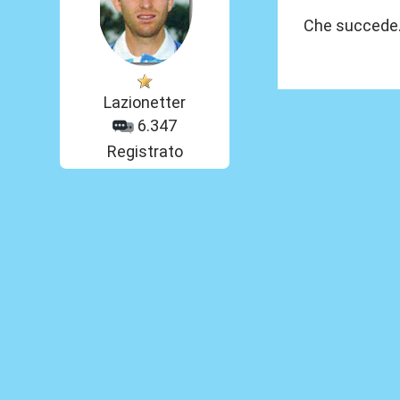
Che succede.
Lazionetter
6.347
Registrato