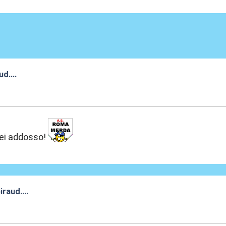
d....
:45
erei addosso!
iraud....
:51