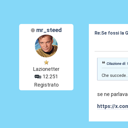
mr_steed
Re:Se fossi la G
17 Giu 2025, 19
Citazione di:
Lazionetter
Che succede..
12.251
Registrato
se ne parlava 
https://x.c