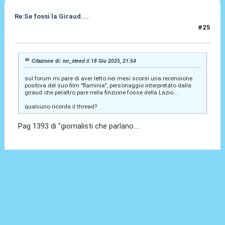
Re:Se fossi la Giraud....
#25
19 Giu 2025, 12:49
Citazione di: mr_steed il 18 Giu 2025, 21:54
sul forum mi pare di aver letto nei mesi scorsi una recensione
positiva del suo film "flaminia", personaggio interpretato dalla
giraud che peraltro pare nella finzione fosse della Lazio...
qualcuno ricorda il thread?
Pag 1393 di "giornalisti che parlano....