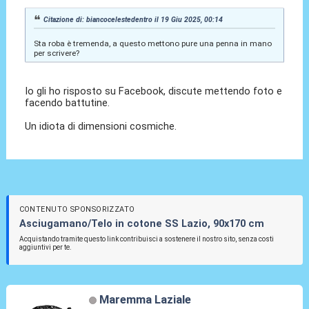
Citazione di: biancocelestedentro il 19 Giu 2025, 00:14
Sta roba è tremenda, a questo mettono pure una penna in mano
per scrivere?
Io gli ho risposto su Facebook, discute mettendo foto e
facendo battutine.
Un idiota di dimensioni cosmiche.
CONTENUTO SPONSORIZZATO
Asciugamano/Telo in cotone SS Lazio, 90x170 cm
Acquistando tramite questo link contribuisci a sostenere il nostro sito, senza costi
aggiuntivi per te.
Maremma Laziale