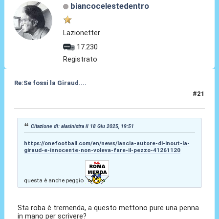
biancocelestedentro
Lazionetter
17.230
Registrato
Re:Se fossi la Giraud....
#21
19 Giu 2025, 00:14
Citazione di: alasinistra il 18 Giu 2025, 19:51
https://onefootball.com/en/news/lancia-autore-di-inout-la-
giraud-e-innocente-non-voleva-fare-il-pezzo-41261120
questa è anche peggio
Sta roba è tremenda, a questo mettono pure una penna
in mano per scrivere?