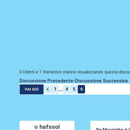
0 Utenti e 1 Visitatore stanno visualizzando questa discu
Discussione Precedente
-
Discussione Successiva
...
1
4
5
6
VAI GIÙ
hafssol
Re:Mourinho è l