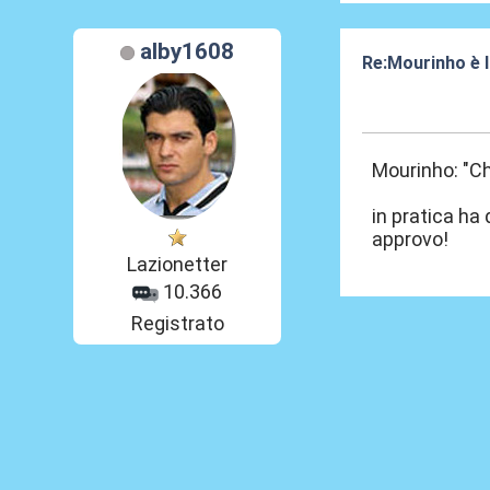
alby1608
Re:Mourinho è l
30 Set 2025, 17
Mourinho: "Ch
in pratica ha
approvo!
Lazionetter
10.366
Registrato