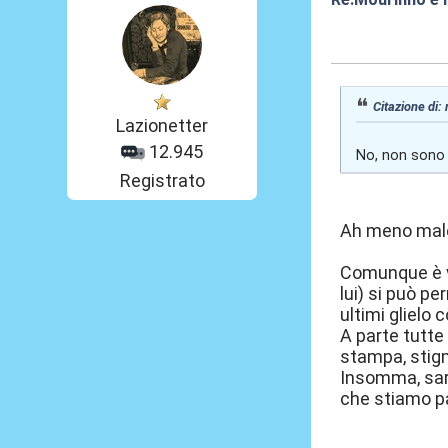
29 Ago 2025, 1
Citazione di:
Lazionetter
12.945
No, non sono
Registrato
Ah meno ma
Comunque è ve
lui) si può p
ultimi glielo 
A parte tutte
stampa, stigm
Insomma, sar
che stiamo p