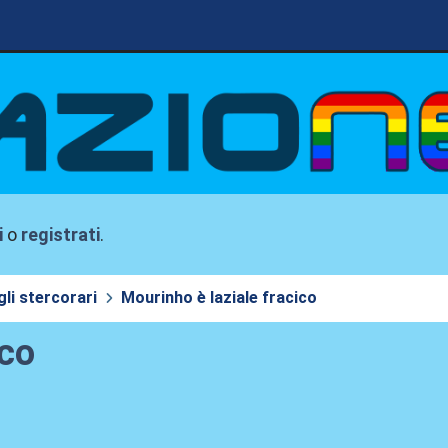
i
o
registrati
.
li stercorari
Mourinho è laziale fracico
ico