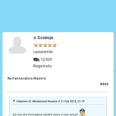
Scialoja
Lazionetter
12.929
Registrato
Re:Fantacalcio Mantra
#963
11 Feb 2013, 21:25
Citazione di: Mohammed Hussein il 11 Feb 2013, 21:19
aò ma sta immagine ridotta ariva o nun ariva?