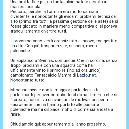
Una brutta fine per un fantacalcio nato e gestito in
maniera ridicola.
Peccato, perché la formula era molto carina e
divertente, e nonostante gli evidenti problemi tecnici del
sito (primo tra tutti la pessima gestione delle aste) se si
fosse giocato in maniera meno competitiva ci si poteva
tranquillamente divertire tutti.
Il prossimo anno verrà organizzato di nuovo, ma gestito
da altri. Con più trasparenza e, si spera, meno
polemiche.
Un applauso a Svennis, comunque. Che in sordina, senza
troppi proclami e con una squadra corta ha
ufficialmente vinto il primo (e fino ad ora unico)
campionato Fantacalcio Mantra di
Lazio.net
.
Nonostante tutto.
Mi scuso invece con la maggior parte degli altri
partecipanti per aver contribuito al clima di merda che si
è creato, non mi va di rivangare le motivazioni per me
sacrosante che mi hanno portato alle passate
polemiche ma mi dispiace molto di come sia andata a
finire.
Chiudiamola qui: appuntamento all'anno prossimo.