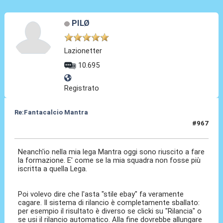
PILØ
Lazionetter
10.695
Registrato
Re:Fantacalcio Mantra
#967
15 Feb 2013, 23:35
Neanch'io nella mia lega Mantra oggi sono riuscito a fare
la formazione. E' come se la mia squadra non fosse più
iscritta a quella Lega.
Poi volevo dire che l'asta "stile ebay" fa veramente
cagare. Il sistema di rilancio è completamente sballato:
per esempio il risultato è diverso se clicki su "Rilancia" o
se usi il rilancio automatico. Alla fine dovrebbe allungare