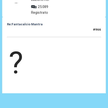
25.089
Registrato
Re:Fantacalcio Mantra
#966
15 Feb 2013, 22:47
?