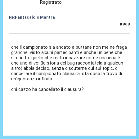
Registrato
Re:Fantacalcio Mantra
#968
15 Feb 2013, 23:36
che il campionato sia andato a puttane non me ne frega
granchè. visto alcuni partecipanti è anche un bene che
sia finito. quello che mi fa incazzare come una iena è
che uno di voi (la storia del bug raccontatela a qualcun
altro) abbia deciso, senza discuterne qui sul topic, di
cancellare il campionato clausura. sta cosa la trovo di
un'ignoranza infinita.
chi cazzo ha cancellato il clausura?