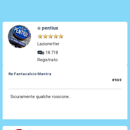
pentiux
Lazionetter
18.718
Registrato
Re:Fantacalcio Mantra
#969
16 Feb 2013, 03:06
Sicuramente qualche rosicone...