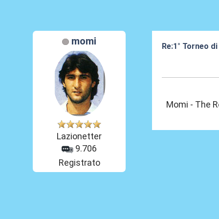
momi
Re:1° Torneo di
10 Feb 2013, 09
Momi - The Re
Lazionetter
9.706
Registrato