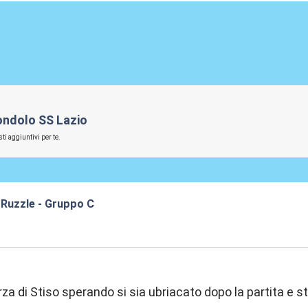
iondolo SS Lazio
ti aggiuntivi per te.
 Ruzzle - Gruppo C
:05
rza di Stiso sperando si sia ubriacato dopo la partita e 