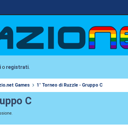
i
o
registrati
.
zio.net Games
1° Torneo di Ruzzle - Gruppo C
ruppo C
ssione.