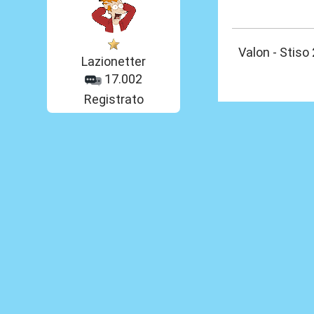
10 Feb 2013, 01
Valon - Stiso
Lazionetter
17.002
Registrato