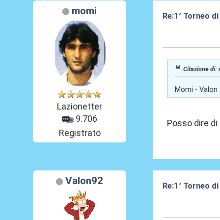
momi
Re:1° Torneo di
10 Feb 2013, 11
Citazione di:
Momi - Valon 
Lazionetter
9.706
Posso dire di
Registrato
Valon92
Re:1° Torneo di
10 Feb 2013, 12