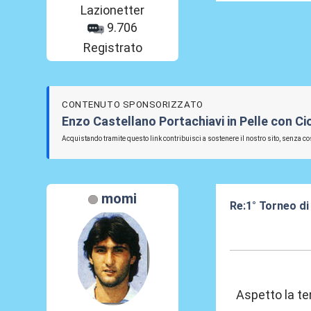
Lazionetter
9.706
Registrato
CONTENUTO SPONSORIZZATO
Enzo Castellano Portachiavi in Pelle con C
Acquistando tramite questo link contribuisci a sostenere il nostro sito, senza cos
momi
Re:1° Torneo di
10 Feb 2013, 09
Aspetto la te