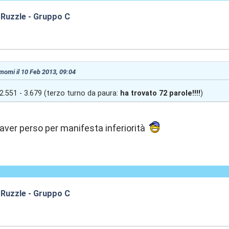
 Ruzzle - Gruppo C
:42
 momi il 10 Feb 2013, 09:04
2.551 - 3.679 (terzo turno da paura:
ha trovato 72 parole!!!!
)
 aver perso per manifesta inferiorità
 Ruzzle - Gruppo C
:49