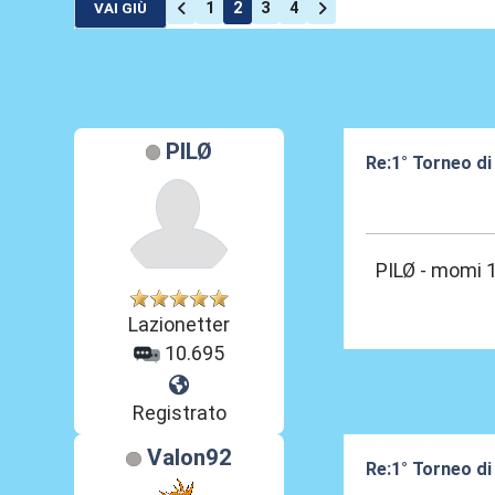
1
2
3
4
VAI GIÙ
PILØ
Re:1° Torneo di
09 Feb 2013, 19
PILØ - momi 
Lazionetter
10.695
Registrato
Valon92
Re:1° Torneo di