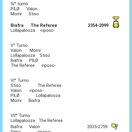
IV° turno
PILØ Valon
Momi Stiso
Biafra The Referee 2354-2099
Lollapalooza -riposo-
V° Turno
Valon Momi
Lollapalooza Stiso
Biafra PILØ
The Referee -riposo-
VI° Turno
Stiso The Referee
Valon -riposo-
PILØ Lollapalooza
Momi Biafra
VII° Turno
Lollapalooza The Referee
Biafra Valon 2035-2759
Stiso -riposo-