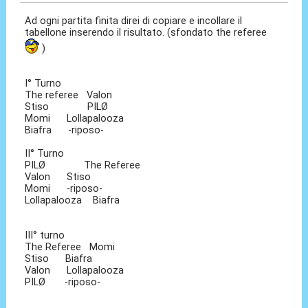
Ad ogni partita finita direi di copiare e incollare il
tabellone inserendo il risultato. (sfondato the referee
)
I° Turno
The referee Valon
Stiso PILØ
Momi Lollapalooza
Biafra -riposo-
II° Turno
PILØ The Referee
Valon Stiso
Momi -riposo-
Lollapalooza Biafra
III° turno
The Referee Momi
Stiso Biafra
Valon Lollapalooza
PILØ -riposo-