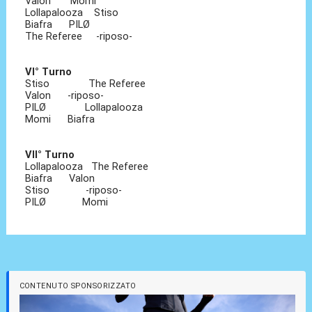
Valon Momi
Lollapalooza Stiso
Biafra PILØ
The Referee -riposo-
VI° Turno
Stiso The Referee
Valon -riposo-
PILØ Lollapalooza
Momi Biafra
VII° Turno
Lollapalooza The Referee
Biafra Valon
Stiso -riposo-
PILØ Momi
CONTENUTO SPONSORIZZATO