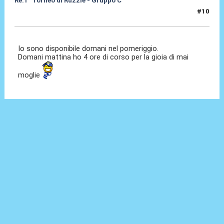
Re:1° Torneo di Ruzzle - Gruppo C
#10
09 Feb 2013, 00:39
Io sono disponibile domani nel pomeriggio.
Domani mattina ho 4 ore di corso per la gioia di mai
moglie