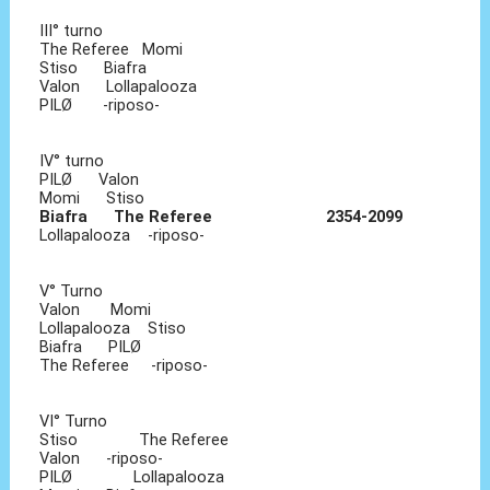
III° turno
The Referee Momi
Stiso Biafra
Valon Lollapalooza
PILØ -riposo-
IV° turno
PILØ Valon
Momi Stiso
Biafra The Referee 2354-2099
Lollapalooza -riposo-
V° Turno
Valon Momi
Lollapalooza Stiso
Biafra PILØ
The Referee -riposo-
VI° Turno
Stiso The Referee
Valon -riposo-
PILØ Lollapalooza