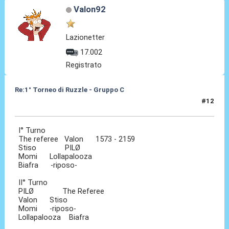
Valon92
Lazionetter
17.002
Registrato
Re:1° Torneo di Ruzzle - Gruppo C
#12
09 Feb 2013, 10:09
I° Turno
The referee Valon 1573 - 2159
Stiso PILØ
Momi Lollapalooza
Biafra -riposo-
II° Turno
PILØ The Referee
Valon Stiso
Momi -riposo-
Lollapalooza Biafra