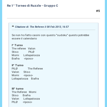
Re:1° Torneo di Ruzzle - Gruppo C
#5
08 Feb 2013, 18:19
Citazione di: The Referee il 08 Feb 2013, 16:57
Se non ho fatto casini con questo "sudoku" questo potrebbe
essere il calendario
I° Turno
The referee Valon
Stiso PILØ
Momi Lollapalooza
Biafra -riposo-
II° Turno
PILØ The Referee
Valon Stiso
Momi -riposo-
Lollapalooza Biafra
III° turno
The Referee Momi
Stiso Biafra
Valon Lollapalooza
PILØ -riposo-