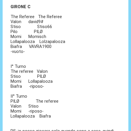
GIRONE C
The Referee The Referee
Valon david9#
Stiso Stiso66
Pilo PILØ
Momi Momisch
Lollapalooza Lolzapalooza
Biafra VAVRA1900
-vuoto-
I° Turno
The referee Valon
Stiso PILØ
Momi Lollapalooza
Biafra -riposo-
II° Turno
PILØ The referee
Valon Stiso
Momi -riposo-
Lollapalooza Biafra
PS: io posso giocare solo quando sono a casa, quindi