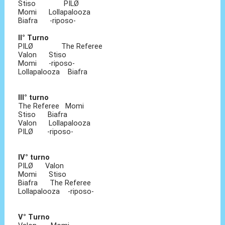
Stiso PILØ
Momi Lollapalooza
Biafra -riposo-
II° Turno
PILØ The Referee
Valon Stiso
Momi -riposo-
Lollapalooza Biafra
III° turno
The Referee Momi
Stiso Biafra
Valon Lollapalooza
PILØ -riposo-
IV° turno
PILØ Valon
Momi Stiso
Biafra The Referee
Lollapalooza -riposo-
V° Turno