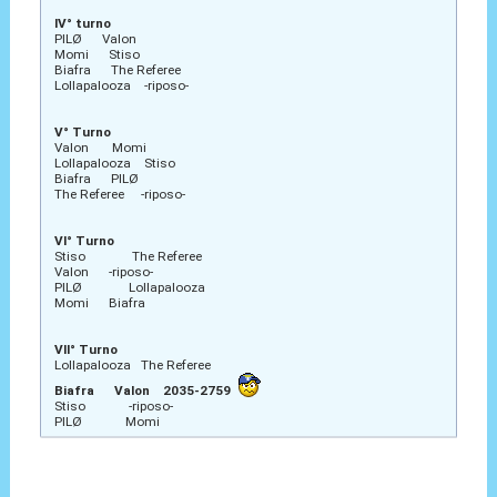
IV° turno
PILØ Valon
Momi Stiso
Biafra The Referee
Lollapalooza -riposo-
V° Turno
Valon Momi
Lollapalooza Stiso
Biafra PILØ
The Referee -riposo-
VI° Turno
Stiso The Referee
Valon -riposo-
PILØ Lollapalooza
Momi Biafra
VII° Turno
Lollapalooza The Referee
Biafra Valon 2035-2759
Stiso -riposo-
PILØ Momi