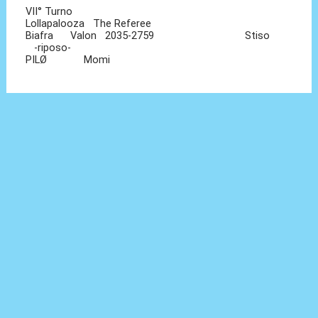
VII° Turno
Lollapalooza The Referee
Biafra Valon 2035-2759 Stiso
-riposo-
PILØ Momi