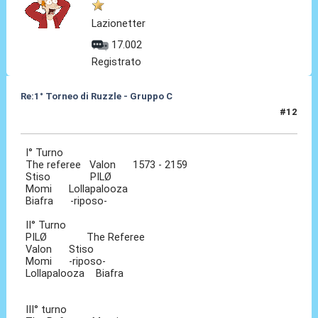
Lazionetter
17.002
Registrato
Re:1° Torneo di Ruzzle - Gruppo C
#12
09 Feb 2013, 10:09
I° Turno
The referee Valon 1573 - 2159
Stiso PILØ
Momi Lollapalooza
Biafra -riposo-
II° Turno
PILØ The Referee
Valon Stiso
Momi -riposo-
Lollapalooza Biafra
III° turno