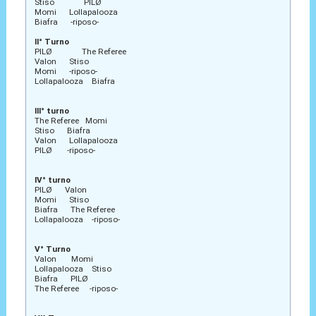
Stiso PILØ
Momi Lollapalooza
Biafra -riposo-
II° Turno
PILØ The Referee
Valon Stiso
Momi -riposo-
Lollapalooza Biafra
III° turno
The Referee Momi
Stiso Biafra
Valon Lollapalooza
PILØ -riposo-
IV° turno
PILØ Valon
Momi Stiso
Biafra The Referee
Lollapalooza -riposo-
V° Turno
Valon Momi
Lollapalooza Stiso
Biafra PILØ
The Referee -riposo-