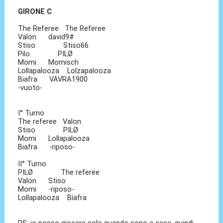
GIRONE C
The Referee The Referee
Valon david9#
Stiso Stiso66
Pilo PILØ
Momi Momisch
Lollapalooza Lolzapalooza
Biafra VAVRA1900
-vuoto-
I° Turno
The referee Valon
Stiso PILØ
Momi Lollapalooza
Biafra -riposo-
II° Turno
PILØ The referee
Valon Stiso
Momi -riposo-
Lollapalooza Biafra
PS: io posso giocare solo quando sono a casa, quindi