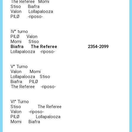
The Referee Momi
Stiso Biafra
Valon Lollapalooza
PILØ -riposo-
IV° turno
PILØ Valon
Momi Stiso
Biafra The Referee 2354-2099
Lollapalooza -riposo-
V° Turno
Valon Momi
Lollapalooza Stiso
Biafra PILØ
The Referee -riposo-
VI° Turno
Stiso The Referee
Valon -riposo-
PILØ Lollapalooza
Momi Biafra