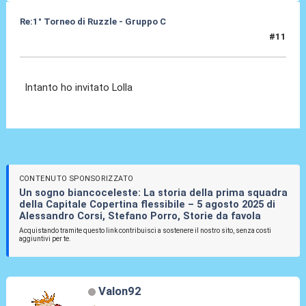
Re:1° Torneo di Ruzzle - Gruppo C
#11
09 Feb 2013, 00:41
Intanto ho invitato Lolla
CONTENUTO SPONSORIZZATO
Un sogno biancoceleste: La storia della prima squadra
della Capitale Copertina flessibile – 5 agosto 2025 di
Alessandro Corsi, Stefano Porro, Storie da favola
Acquistando tramite questo link contribuisci a sostenere il nostro sito, senza costi
aggiuntivi per te.
Valon92