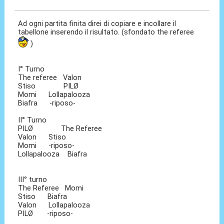
Ad ogni partita finita direi di copiare e incollare il
tabellone inserendo il risultato. (sfondato the referee
)
I° Turno
The referee Valon
Stiso PILØ
Momi Lollapalooza
Biafra -riposo-
II° Turno
PILØ The Referee
Valon Stiso
Momi -riposo-
Lollapalooza Biafra
III° turno
The Referee Momi
Stiso Biafra
Valon Lollapalooza
PILØ -riposo-