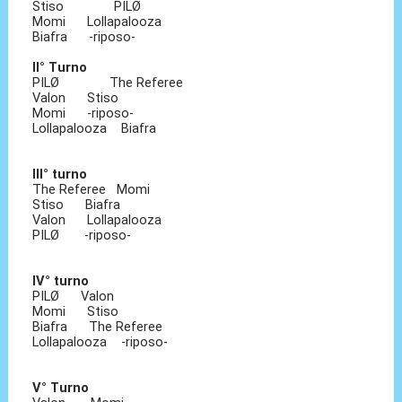
Stiso PILØ
Momi Lollapalooza
Biafra -riposo-
II° Turno
PILØ The Referee
Valon Stiso
Momi -riposo-
Lollapalooza Biafra
III° turno
The Referee Momi
Stiso Biafra
Valon Lollapalooza
PILØ -riposo-
IV° turno
PILØ Valon
Momi Stiso
Biafra The Referee
Lollapalooza -riposo-
V° Turno