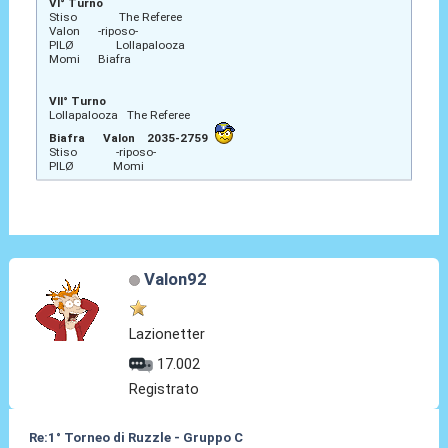
VI° Turno
Stiso The Referee
Valon -riposo-
PILØ Lollapalooza
Momi Biafra
VII° Turno
Lollapalooza The Referee
Biafra Valon 2035-2759
Stiso -riposo-
PILØ Momi
Valon92
Lazionetter
17.002
Registrato
Re:1° Torneo di Ruzzle - Gruppo C