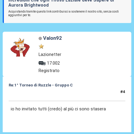
Aurora Brightwood
Acquistando tramite questo link contribuisci a sostenere il nostro sito, senza costi
aggiuntivi per te.
Valon92
Lazionetter
17.002
Registrato
Re:1° Torneo di Ruzzle - Gruppo C
#4
08 Feb 2013, 17:14
io ho invitato tutti (credo) al più ci sono stasera