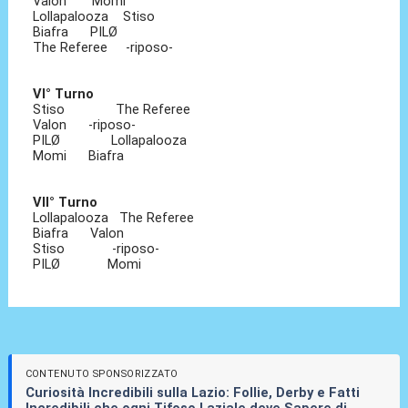
Valon Momi
Lollapalooza Stiso
Biafra PILØ
The Referee -riposo-
VI° Turno
Stiso The Referee
Valon -riposo-
PILØ Lollapalooza
Momi Biafra
VII° Turno
Lollapalooza The Referee
Biafra Valon
Stiso -riposo-
PILØ Momi
CONTENUTO SPONSORIZZATO
Curiosità Incredibili sulla Lazio: Follie, Derby e Fatti
Incredibili che ogni Tifoso Laziale deve Sapere di