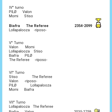
IV° turno
PILØ Valon
Momi Stiso
Biafra The Referee 2354-2099
Lollapalooza -riposo-
V° Turno
Valon Momi
Lollapalooza Stiso
Biafra PILØ
The Referee -riposo-
VI° Turno
Stiso The Referee
Valon -riposo-
PILØ Lollapalooza
Momi Biafra
VII° Turno
Lollapalooza The Referee
Biafra Valon 2035-2759