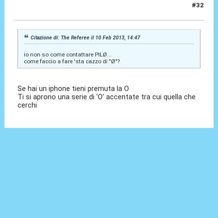
#32
10 Feb 2013, 14:57
Citazione di: The Referee il 10 Feb 2013, 14:47
io non so come contattare PILØ...
come faccio a fare 'sta cazzo di "Ø"?
Se hai un iphone tieni premuta la O
Ti si aprono una serie di 'O' accentate tra cui quella che
cerchi