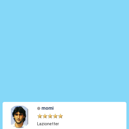
momi
Lazionetter