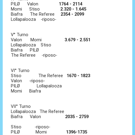
PILØ Valon
1764 - 2114
Momi Stiso
2.320 - 1.645
Biafra The Referee
2354 - 2099
Lollapalooza -riposo-
V° Turno
Valon Momi
3.679 - 2.551
Lollapalooza Stiso
Biafra PILØ
The Referee -riposo-
VI° Turno
Stiso The Referee
1670 - 1823
Valon -riposo-
PILØ Lollapalooza
Momi Biafra
VII° Turno
Lollapalooza The Referee
Biafra Valon
2035 - 2759
Stiso -riposo-
PILØ Momi
1396-1735