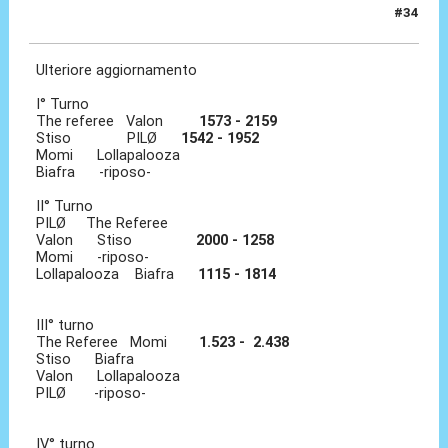
#34
10 Feb 2013, 14:59
Ulteriore aggiornamento
I° Turno
The referee Valon
1573 - 2159
Stiso PILØ
1542 - 1952
Momi Lollapalooza
Biafra -riposo-
II° Turno
PILØ The Referee
Valon Stiso
2000 - 1258
Momi -riposo-
Lollapalooza Biafra
1115 - 1814
III° turno
The Referee Momi
1.523 - 2.438
Stiso Biafra
Valon Lollapalooza
PILØ -riposo-
IV° turno