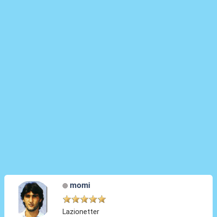
momi
Lazionetter