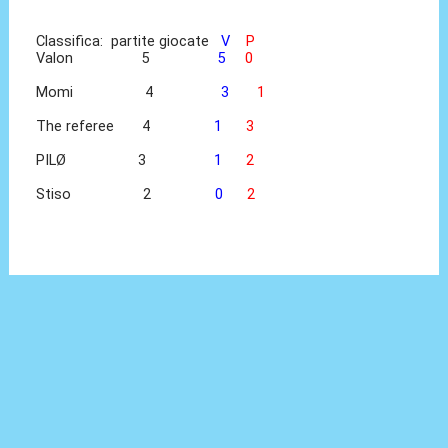
Classifica: partite giocate
V
P
Valon 5
5
0
Momi 4
3
1
The referee 4
1
3
PILØ 3
1
2
Stiso 2
0
2