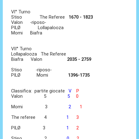
VI° Turno
Stiso The Referee
1670 - 1823
Valon -riposo-
PILØ Lollapalooza
Momi Biafra
VII° Turno
Lollapalooza The Referee
Biafra Valon
2035 - 2759
Stiso -riposo-
PILØ Momi
1396-1735
Classifica: partite giocate
V
P
Valon 5
5
0
Momi 3
2
1
The referee 4
1
3
PILØ 3
1
2
Stiso 2
0
2