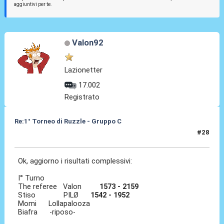
aggiuntivi per te.
Valon92
Lazionetter
17.002
Registrato
Re:1° Torneo di Ruzzle - Gruppo C
#28
10 Feb 2013, 13:33
Ok, aggiorno i risultati complessivi:
I° Turno
The referee Valon
1573 - 2159
Stiso PILØ
1542 - 1952
Momi Lollapalooza
Biafra -riposo-