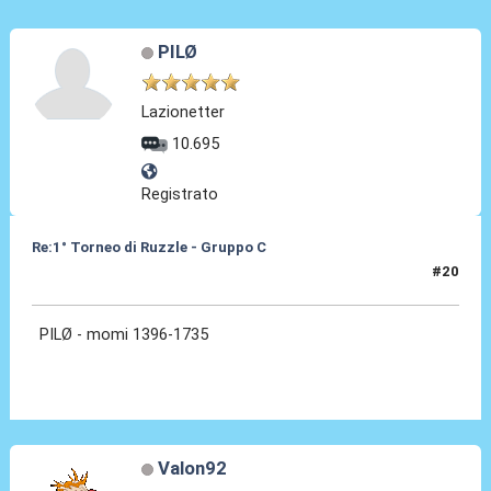
PILØ
Lazionetter
10.695
Registrato
Re:1° Torneo di Ruzzle - Gruppo C
#20
09 Feb 2013, 19:13
PILØ - momi 1396-1735
Valon92