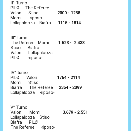
II° Turno
PILØ The Referee
Valon Stiso
2000 - 1258
Momi -riposo-
Lollapalooza Biafra
1115 - 1814
III° turno
The Referee Momi
1.523 - 2.438
Stiso Biafra
Valon Lollapalooza
PILØ -riposo-
IV° turno
PILØ Valon
1764 - 2114
Momi Stiso
Biafra The Referee
2354 - 2099
Lollapalooza -riposo-
V° Turno
Valon Momi
3.679 - 2.551
Lollapalooza Stiso
Biafra PILØ
The Referee -riposo-