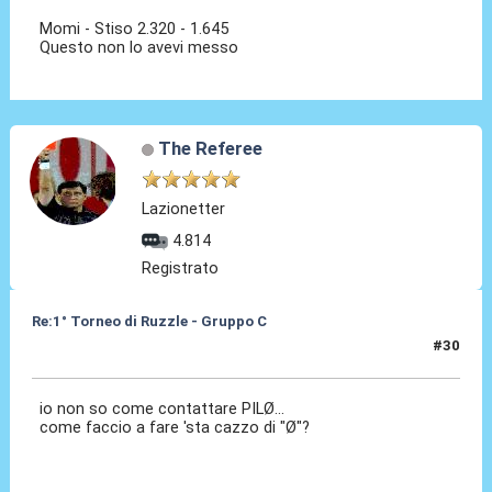
Momi - Stiso 2.320 - 1.645
Questo non lo avevi messo
The Referee
Lazionetter
4.814
Registrato
Re:1° Torneo di Ruzzle - Gruppo C
#30
10 Feb 2013, 14:47
io non so come contattare PILØ...
come faccio a fare 'sta cazzo di "Ø"?