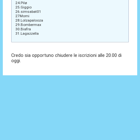
24.Pilø
25.Giggio
26.simsabat01
27Momi
28.Lolzapalooza
29.Bombermax
30.Biafra
31.Lagazzella
Credo sia opportuno chiudere le iscrizioni alle 20.00 di
oggi.