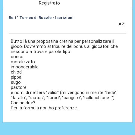
Registrato
Re:1° Torneo di Ruzzle - Iscrizioni
#71
07 Feb 2013, 10:02
Butto là una propostina cretina per personalizzare il
gioco. Dovremmo attribuire dei bonus ai giocatori che
riescono a trovare parole tipo:
coeso
moralizzato
imponderabile
chiodi
pippa
sugo
pastore
e nomi di netters "validi" (mi vengono in mente "fede",
"tarallo", "raptus", "turco", "canguro", "sallucchione...").
Che ne dite?
Per la formula non ho preferenze.