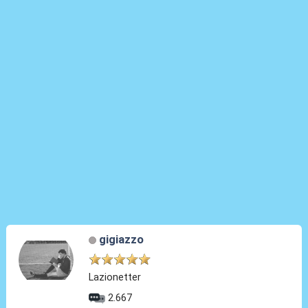
gigiazzo
Lazionetter
2.667