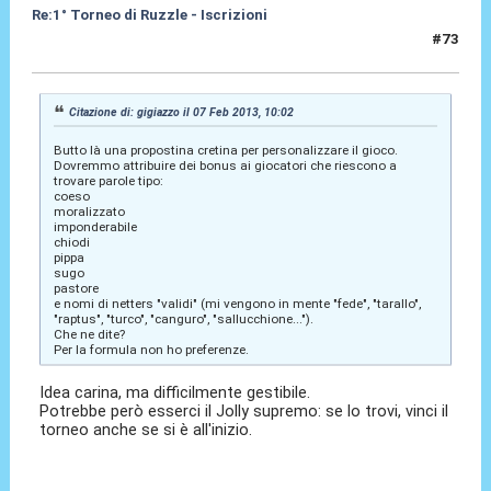
Re:1° Torneo di Ruzzle - Iscrizioni
#73
07 Feb 2013, 10:15
Citazione di: gigiazzo il 07 Feb 2013, 10:02
Butto là una propostina cretina per personalizzare il gioco.
Dovremmo attribuire dei bonus ai giocatori che riescono a
trovare parole tipo:
coeso
moralizzato
imponderabile
chiodi
pippa
sugo
pastore
e nomi di netters "validi" (mi vengono in mente "fede", "tarallo",
"raptus", "turco", "canguro", "sallucchione...").
Che ne dite?
Per la formula non ho preferenze.
Idea carina, ma difficilmente gestibile.
Potrebbe però esserci il Jolly supremo: se lo trovi, vinci il
torneo anche se si è all'inizio.