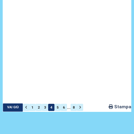
Stampa
...
1
2
3
4
5
6
8
VAI GIÙ