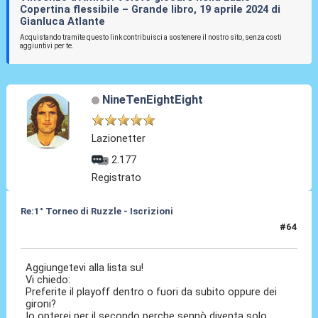
Copertina flessibile – Grande libro, 19 aprile 2024 di
Gianluca Atlante
Acquistando tramite questo link contribuisci a sostenere il nostro sito, senza costi
aggiuntivi per te.
NineTenEightEight
Lazionetter
2.177
Registrato
Re:1° Torneo di Ruzzle - Iscrizioni
#64
06 Feb 2013, 20:17
Aggiungetevi alla lista su!
Vi chiedo:
Preferite il playoff dentro o fuori da subito oppure dei
gironi?
Io opterei per il secondo perche sennò diventa solo