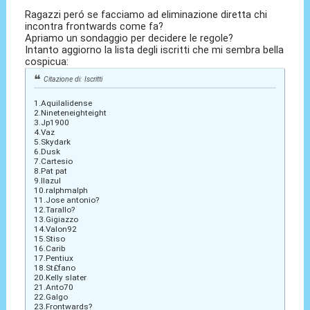
Ragazzi peró se facciamo ad eliminazione diretta chi
incontra frontwards come fa?
Apriamo un sondaggio per decidere le regole?
Intanto aggiorno la lista degli iscritti che mi sembra bella
cospicua:
Citazione di: Iscritti
1.Aquilalidense
2.Nineteneighteight
3.Jp1900
4.Vaz
5.Skydark
6.Dusk
7.Cartesio
8.Pat pat
9.Ilazul
10.ralphmalph
11.Jose antonio?
12.Tarallo?
13.Gigiazzo
14.Valon92
15.Stiso
16.Carib
17.Pentiux
18.St£fano
20.Kelly slater
21.Anto70
22.Galgo
23.Frontwards?