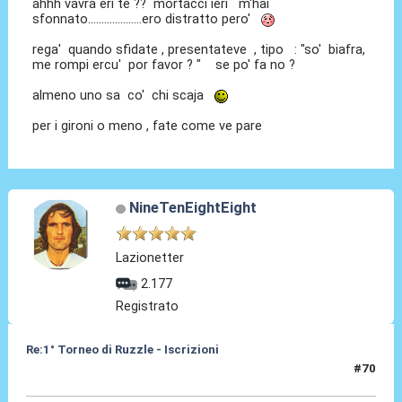
ahhh vavra eri te ?? mortàcci ieri m'hai
sfonnato....................ero distratto pero'
rega' quando sfidate , presentateve , tipo : "so' biafra,
me rompi ercu' por favor ? " se po' fa no ?
almeno uno sa co' chi scaja
per i gironi o meno , fate come ve pare
NineTenEightEight
Lazionetter
2.177
Registrato
Re:1° Torneo di Ruzzle - Iscrizioni
#70
07 Feb 2013, 09:50