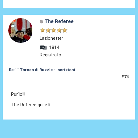
The Referee
Lazionetter
4.814
Registrato
Re:1° Torneo di Ruzzle - Iscrizioni
#74
07 Feb 2013, 14:24
Pur'io!!!
The Referee qui e lì.