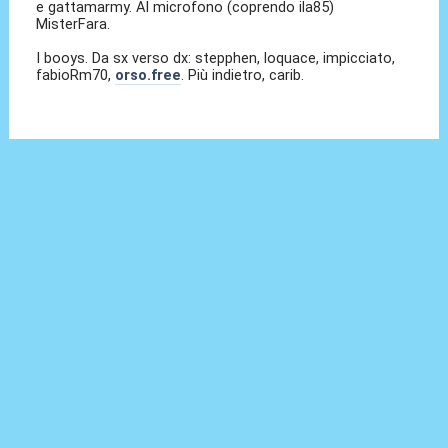
e gattamarmy. Al microfono (coprendo ila85)
MisterFara.
I booys. Da sx verso dx: stepphen, loquace, impicciato,
fabioRm70,
orso.free
. Più indietro, carib.