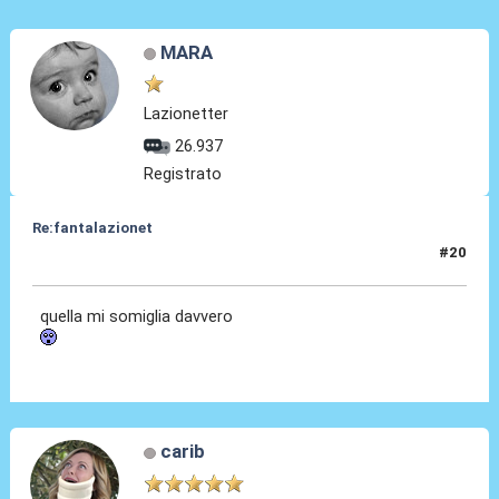
MARA
Lazionetter
26.937
Registrato
Re:fantalazionet
#20
28 Apr 2010, 15:09
quella mi somiglia davvero
carib