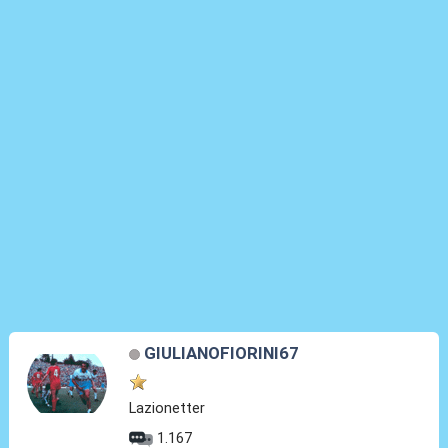
GIULIANOFIORINI67
Lazionetter
1.167