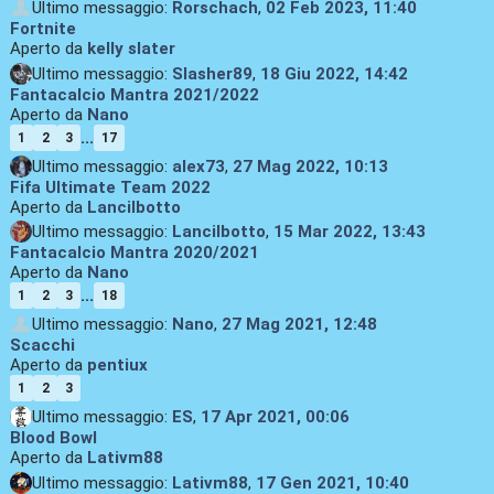
Ultimo messaggio:
Rorschach
,
02 Feb 2023, 11:40
Fortnite
Aperto da
kelly slater
Ultimo messaggio:
Slasher89
,
18 Giu 2022, 14:42
Fantacalcio Mantra 2021/2022
Aperto da
Nano
...
1
2
3
17
Ultimo messaggio:
alex73
,
27 Mag 2022, 10:13
Fifa Ultimate Team 2022
Aperto da
Lancilbotto
Ultimo messaggio:
Lancilbotto
,
15 Mar 2022, 13:43
Fantacalcio Mantra 2020/2021
Aperto da
Nano
...
1
2
3
18
Ultimo messaggio:
Nano
,
27 Mag 2021, 12:48
Scacchi
Aperto da
pentiux
1
2
3
Ultimo messaggio:
ES
,
17 Apr 2021, 00:06
Blood Bowl
Aperto da
Lativm88
Ultimo messaggio:
Lativm88
,
17 Gen 2021, 10:40