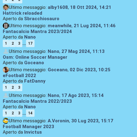
Ultimo messaggio:
alby1608
,
18 Ott 2024, 14:21
Hattrick reloaded
Aperto da
Sbracchiosauro
Ultimo messaggio:
meanwhile
,
21 Lug 2024, 11:46
Fantacalcio Mantra 2023/2024
Aperto da
Nano
...
1
2
3
17
Ultimo messaggio:
Nano
,
27 Mag 2024, 11:13
Osm: Online Soccer Manager
Aperto da
Goceano
Ultimo messaggio:
Goceano
,
02 Dic 2023, 10:25
eFootball 2022
Aperto da
FatDanny
1
2
3
Ultimo messaggio:
Nano
,
17 Ago 2023, 15:14
Fantacalcio Mantra 2022/2023
Aperto da
Nano
...
1
2
3
14
Ultimo messaggio:
A.Voronin
,
30 Lug 2023, 15:17
Football Manager 2023
Aperto da
Invictus