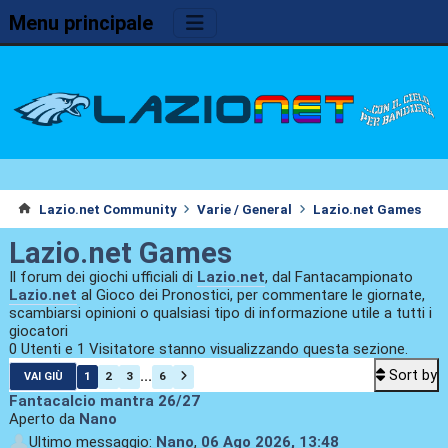
Menu principale
Lazio.net Community
Varie / General
Lazio.net Games
Lazio.net Games
Il forum dei giochi ufficiali di
Lazio.net
, dal Fantacampionato
Lazio.net
al Gioco dei Pronostici, per commentare le giornate,
scambiarsi opinioni o qualsiasi tipo di informazione utile a tutti i
giocatori
0 Utenti e 1 Visitatore stanno visualizzando questa sezione.
Sort by
...
1
2
3
6
VAI GIÙ
Fantacalcio mantra 26/27
Aperto da
Nano
Ultimo messaggio:
Nano
,
06 Ago 2026, 13:48