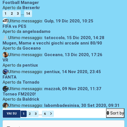
Football Manager
Aperto da
Berserkr
...
1
2
3
14
Ultimo messaggio:
Gulp
,
19 Dic 2020, 10:25
FIFA vs PES
Aperto da
angeloadamo
Ultimo messaggio:
tatoccolo
,
15 Dic 2020, 14:28
Mugen, Mame e vecchi giochi arcade anni 80/90
Aperto da
Goceano
Ultimo messaggio:
Goceano
,
13 Dic 2020, 17:26
VR
Aperto da
pentiux
Ultimo messaggio:
pentiux
,
14 Nov 2020, 23:45
FANTA
Aperto da
Tornado
Ultimo messaggio:
mazzok
,
09 Nov 2020, 11:37
Torneo FM2020!
Aperto da
Baldrick
Ultimo messaggio:
labombadesinisa
,
30 Set 2020, 09:31
Sort by
...
1
2
3
6
VAI SU