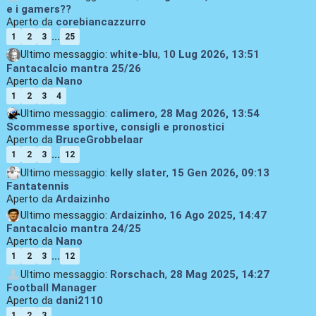
e i gamers??
Aperto da
corebiancazzurro
...
1
2
3
25
Ultimo messaggio:
white-blu
,
10 Lug 2026, 13:51
Fantacalcio mantra 25/26
Aperto da
Nano
1
2
3
4
Ultimo messaggio:
calimero
,
28 Mag 2026, 13:54
Scommesse sportive, consigli e pronostici
Aperto da
BruceGrobbelaar
...
1
2
3
12
Ultimo messaggio:
kelly slater
,
15 Gen 2026, 09:13
Fantatennis
Aperto da
Ardaizinho
Ultimo messaggio:
Ardaizinho
,
16 Ago 2025, 14:47
Fantacalcio mantra 24/25
Aperto da
Nano
...
1
2
3
12
Ultimo messaggio:
Rorschach
,
28 Mag 2025, 14:27
Football Manager
Aperto da
dani2110
1
2
3