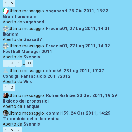
1
2
Ultimo messaggio:
vagabond
,
25 Giu 2011, 18:33
Gran Turismo 5
Aperto da
vagabond
Ultimo messaggio:
Freccia01
,
27 Lug 2011, 14:01
Ikariam
Aperto da
Gazza87
Ultimo messaggio:
Freccia01
,
27 Lug 2011, 14:02
Football Manager 2011
Aperto da
Svennis
...
1
2
3
17
Ultimo messaggio:
chuck6
,
28 Lug 2011, 17:37
Consigli Fantacalcio 2011/2012
Aperto da
Wire
1
2
Ultimo messaggio:
RohanKishibe
,
20 Set 2011, 19:59
Il gioco dei pronostici
Aperto da
Tanque
Ultimo messaggio:
commi159
,
24 Ott 2011, 14:29
Totocalcio della domenica
Aperto da
Svennis
1
2
3