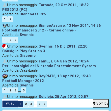
Ultimo messaggio:
Tornado
,
29 Ott 2011, 18:32
PES2012 (PC)
Aperto da
BiancoAzzurro
1
2
Ultimo messaggio:
BiancoAzzurro
,
13 Nov 2011, 14:26
Football manager 2012 -- torneo online--
Aperto da
Svennis
1
2
3
Ultimo messaggio:
Svennis
,
16 Dic 2011, 22:20
Consiglio Play Station 3
Aperto da
Giacomo
Ultimo messaggio:
samu_s
,
04 Gen 2012, 18:24
Per i nostalgici del Nintendo Entertainment System...
Aperto da CrazyEagle
Ultimo messaggio:
BoyRM76
,
13 Apr 2012, 15:40
Football Manager 2012
Aperto da
Svennis
...
1
2
3
5
Ultimo messaggio:
Scialoja
,
25 Apr 2012, 00:57
Sort by
...
1
2
3
6
VAI SU