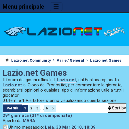
Menu principale
Lazio.net Community
Varie / General
Lazio.net Games
Lazio.net Games
Il forum dei giochi ufficiali di
Lazio.net
, dal Fantacampionato
Lazio.net
al Gioco dei Pronostici, per commentare le giornate,
scambiarsi opinioni o qualsiasi tipo di informazione utile a tutti i
giocatori
0 Utenti e 1 Visitatore stanno visualizzando questa sezione.
Sort by
...
1
2
3
6
VAI GIÙ
29ª giornata (31ª di campionato)
Aperto da
MARA
Ultimo messaggio:
Lela
,
30 Mar 2010, 18:39