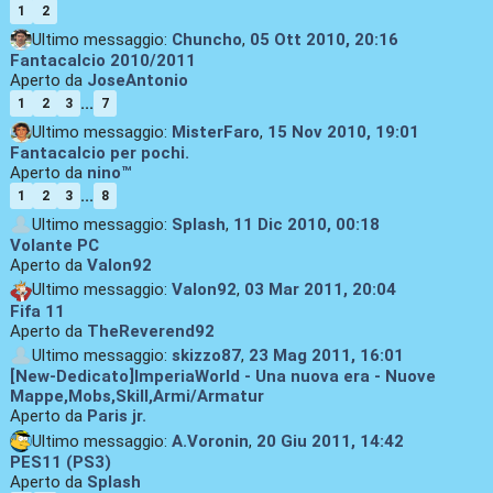
1
2
Ultimo messaggio:
Chuncho
,
05 Ott 2010, 20:16
Fantacalcio 2010/2011
Aperto da
JoseAntonio
...
1
2
3
7
Ultimo messaggio:
MisterFaro
,
15 Nov 2010, 19:01
Fantacalcio per pochi.
Aperto da
nino™
...
1
2
3
8
Ultimo messaggio:
Splash
,
11 Dic 2010, 00:18
Volante PC
Aperto da
Valon92
Ultimo messaggio:
Valon92
,
03 Mar 2011, 20:04
Fifa 11
Aperto da
TheReverend92
Ultimo messaggio:
skizzo87
,
23 Mag 2011, 16:01
[New-Dedicato]ImperiaWorld - Una nuova era - Nuove
Mappe,Mobs,Skill,Armi/Armatur
Aperto da
Paris jr.
Ultimo messaggio:
A.Voronin
,
20 Giu 2011, 14:42
PES11 (PS3)
Aperto da
Splash