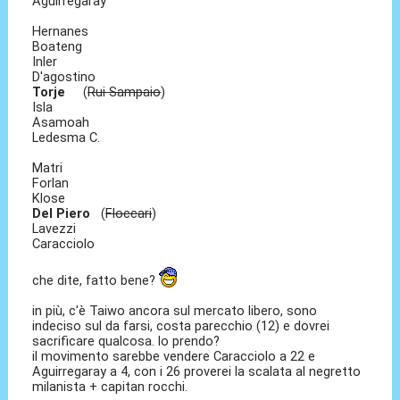
Aguirregaray
Hernanes
Boateng
Inler
D'agostino
Torje
(
Rui Sampaio
)
Isla
Asamoah
Ledesma C.
Matri
Forlan
Klose
Del Piero
(
Floccari
)
Lavezzi
Caracciolo
che dite, fatto bene?
in più, c'è Taiwo ancora sul mercato libero, sono
indeciso sul da farsi, costa parecchio (12) e dovrei
sacrificare qualcosa. lo prendo?
il movimento sarebbe vendere Caracciolo a 22 e
Aguirregaray a 4, con i 26 proverei la scalata al negretto
milanista + capitan rocchi.