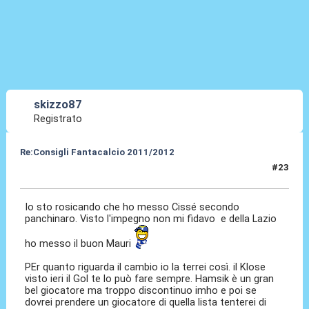
skizzo87
Registrato
Re:Consigli Fantacalcio 2011/2012
#23
10 Set 2011, 09:53
Io sto rosicando che ho messo Cissé secondo
panchinaro. Visto l'impegno non mi fidavo e della Lazio
ho messo il buon Mauri
PEr quanto riguarda il cambio io la terrei così. il Klose
visto ieri il Gol te lo può fare sempre. Hamsik è un gran
bel giocatore ma troppo discontinuo imho e poi se
dovrei prendere un giocatore di quella lista tenterei di