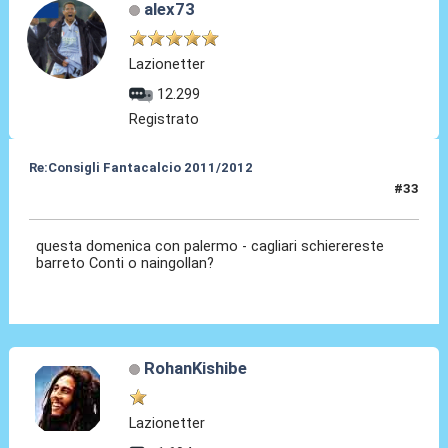
alex73
Lazionetter
12.299
Registrato
Re:Consigli Fantacalcio 2011/2012
#33
20 Set 2011, 17:57
questa domenica con palermo - cagliari schierereste
barreto Conti o naingollan?
RohanKishibe
Lazionetter