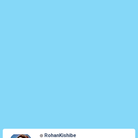
RohanKishibe