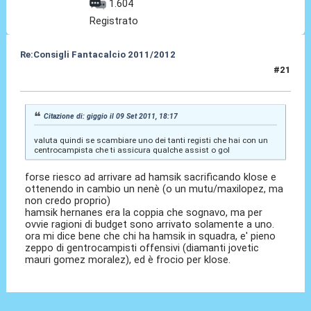
1.604
Registrato
Re:Consigli Fantacalcio 2011/2012
#21
09 Set 2011, 18:40
Citazione di: giggio il 09 Set 2011, 18:17
valuta quindi se scambiare uno dei tanti registi che hai con un
centrocampista che ti assicura qualche assist o gol
forse riesco ad arrivare ad hamsik sacrificando klose e
ottenendo in cambio un nenè (o un mutu/maxilopez, ma
non credo proprio)
hamsik hernanes era la coppia che sognavo, ma per
ovvie ragioni di budget sono arrivato solamente a uno.
ora mi dice bene che chi ha hamsik in squadra, e' pieno
zeppo di gentrocampisti offensivi (diamanti jovetic
mauri gomez moralez), ed è frocio per klose.