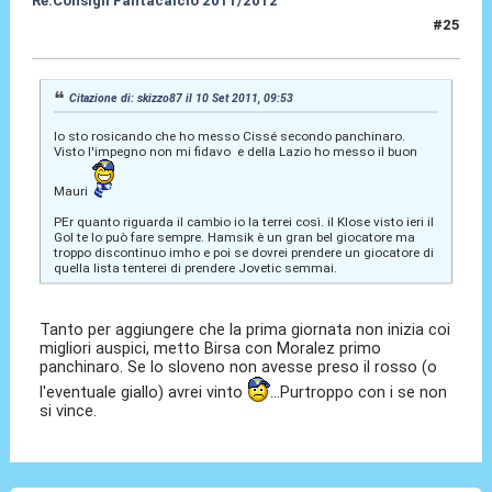
Re:Consigli Fantacalcio 2011/2012
#25
12 Set 2011, 22:46
Citazione di: skizzo87 il 10 Set 2011, 09:53
Io sto rosicando che ho messo Cissé secondo panchinaro.
Visto l'impegno non mi fidavo e della Lazio ho messo il buon
Mauri
PEr quanto riguarda il cambio io la terrei così. il Klose visto ieri il
Gol te lo può fare sempre. Hamsik è un gran bel giocatore ma
troppo discontinuo imho e poi se dovrei prendere un giocatore di
quella lista tenterei di prendere Jovetic semmai.
Tanto per aggiungere che la prima giornata non inizia coi
migliori auspici, metto Birsa con Moralez primo
panchinaro. Se lo sloveno non avesse preso il rosso (o
l'eventuale giallo) avrei vinto
...Purtroppo con i se non
si vince.