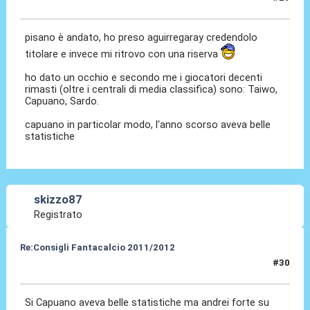
17 Set 2011, 18:35
pisano è andato, ho preso aguirregaray credendolo
titolare e invece mi ritrovo con una riserva
ho dato un occhio e secondo me i giocatori decenti
rimasti (oltre i centrali di media classifica) sono: Taiwo,
Capuano, Sardo.
capuano in particolar modo, l'anno scorso aveva belle
statistiche
skizzo87
Registrato
Re:Consigli Fantacalcio 2011/2012
#30
18 Set 2011, 11:01
Si Capuano aveva belle statistiche ma andrei forte su