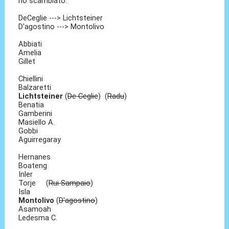
ho scambiato:
DeCeglie ---> Lichtsteiner
D'agostino ---> Montolivo
Abbiati
Amelia
Gillet
Chiellini
Balzaretti
Lichtsteiner
(
De Ceglie
) (
Radu
)
Benatia
Gamberini
Masiello A.
Gobbi
Aguirregaray
Hernanes
Boateng
Inler
Torje (
Rui Sampaio
)
Isla
Montolivo
(
D'agostino
)
Asamoah
Ledesma C.