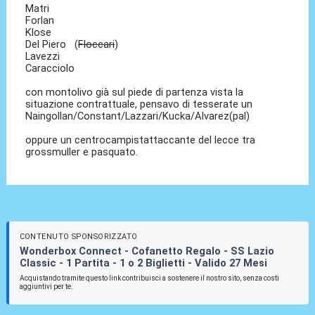
Matri
Forlan
Klose
Del Piero (
Floccari
)
Lavezzi
Caracciolo
con montolivo già sul piede di partenza vista la
situazione contrattuale, pensavo di tesserate un
Naingollan/Constant/Lazzari/Kucka/Alvarez(pal)
oppure un centrocampistattaccante del lecce tra
grossmuller e pasquato.
CONTENUTO SPONSORIZZATO
Wonderbox Connect - Cofanetto Regalo - SS Lazio
Classic - 1 Partita - 1 o 2 Biglietti - Valido 27 Mesi
Acquistando tramite questo link contribuisci a sostenere il nostro sito, senza costi
aggiuntivi per te.