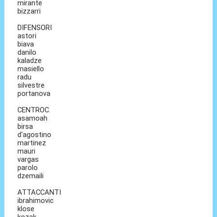
mirante
bizzarri
DIFENSORI
astori
biava
danilo
kaladze
masiello
radu
silvestre
portanova
CENTROC.
asamoah
birsa
d'agostino
martinez
mauri
vargas
parolo
dzemaili
ATTACCANTI
ibrahimovic
klose
kozak