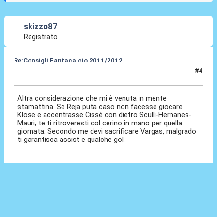
skizzo87
Registrato
Re:Consigli Fantacalcio 2011/2012
#4
05 Set 2011, 09:24
Altra considerazione che mi è venuta in mente
stamattina. Se Reja puta caso non facesse giocare
Klose e accentrasse Cissé con dietro Sculli-Hernanes-
Mauri, te ti ritroveresti col cerino in mano per quella
giornata. Secondo me devi sacrificare Vargas, malgrado
ti garantisca assist e qualche gol.