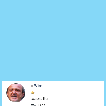
Wire
Lazionetter
1.628