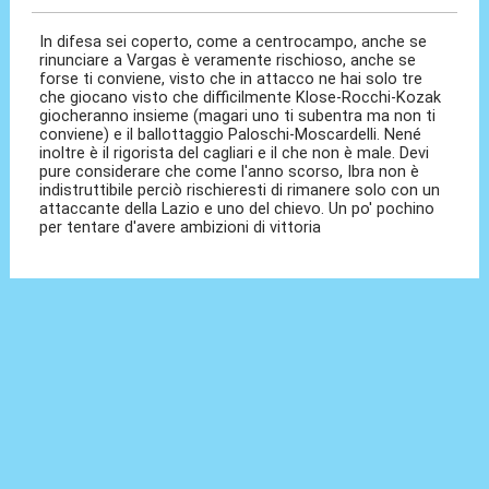
In difesa sei coperto, come a centrocampo, anche se
rinunciare a Vargas è veramente rischioso, anche se
forse ti conviene, visto che in attacco ne hai solo tre
che giocano visto che difficilmente Klose-Rocchi-Kozak
giocheranno insieme (magari uno ti subentra ma non ti
conviene) e il ballottaggio Paloschi-Moscardelli. Nené
inoltre è il rigorista del cagliari e il che non è male. Devi
pure considerare che come l'anno scorso, Ibra non è
indistruttibile perciò rischieresti di rimanere solo con un
attaccante della Lazio e uno del chievo. Un po' pochino
per tentare d'avere ambizioni di vittoria