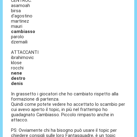
CENTROC.
asamoah
birsa
d'agostino
martinez
mauri
cambiasso
parolo
dzemaili
ATTACCANTI
ibrahimovic
klose
rocchi
nene
destro
denis
In grassetto i giocatori che ho cambiato rispetto alla
formazione di partenza.
Quindi come potete vedere ho accettato lo scambio per
cui avevo aperto il topic, in più nel frattempo ho
guadagnato Cambiasso. Piccolo rimpasto anche in
attacco.
PS: Ovviamente chi ha bisogno può usare il topic per
chiedere consigli sulle loro Fantasquadre, è un topic