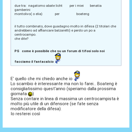
due tra: nagatomo abate licht per i miei benatia
gamberini
montolivo( o elia) per boateng
il tutto combinato, dove guadagno molto in difesa (2 titolari che
andrebbero ad affiancare balzaretti) e perdo un po a
centrocampo.
che dite?
PS come è possibile che su un forum di tifosi solo noi
facciamo il fantacalcio
E' quello che mi chiedo anche io
Lo scambio è interessante ma non lo farei... Boateng è
consigliatissimo quest'anno (speriamo dalla prossima
giornata
)
Senza contare in linea di massima un centrocampista è
molto più utile di un difensore (se fate senza
modificatore della difesa).
Io resterei così