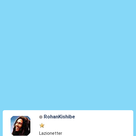
RohanKishibe
Lazionetter