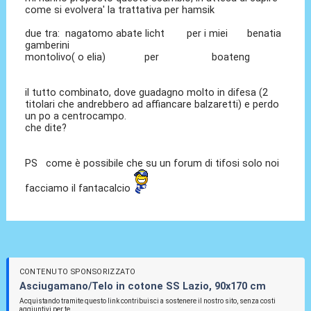
come si evolvera' la trattativa per hamsik
due tra: nagatomo abate licht per i miei benatia
gamberini
montolivo( o elia) per boateng
il tutto combinato, dove guadagno molto in difesa (2
titolari che andrebbero ad affiancare balzaretti) e perdo
un po a centrocampo.
che dite?
PS come è possibile che su un forum di tifosi solo noi
facciamo il fantacalcio
CONTENUTO SPONSORIZZATO
Asciugamano/Telo in cotone SS Lazio, 90x170 cm
Acquistando tramite questo link contribuisci a sostenere il nostro sito, senza costi
aggiuntivi per te.