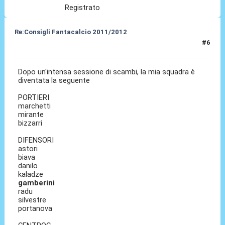
Registrato
Re:Consigli Fantacalcio 2011/2012
#6
06 Set 2011, 16:47
Dopo un'intensa sessione di scambi, la mia squadra è
diventata la seguente
PORTIERI
marchetti
mirante
bizzarri
DIFENSORI
astori
biava
danilo
kaladze
gamberini
radu
silvestre
portanova