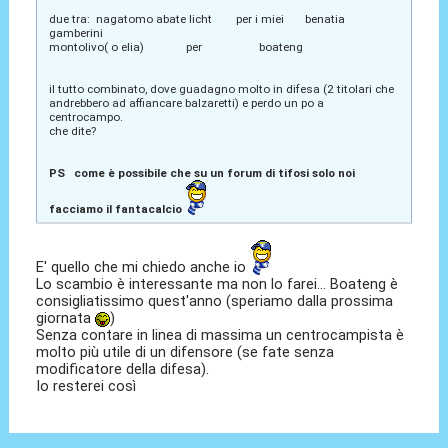
due tra: nagatomo abate licht per i miei benatia
gamberini
montolivo( o elia) per boateng
il tutto combinato, dove guadagno molto in difesa (2 titolari che
andrebbero ad affiancare balzaretti) e perdo un po a
centrocampo.
che dite?
PS come è possibile che su un forum di tifosi solo noi
facciamo il fantacalcio
E' quello che mi chiedo anche io
Lo scambio è interessante ma non lo farei... Boateng è
consigliatissimo quest'anno (speriamo dalla prossima
giornata
)
Senza contare in linea di massima un centrocampista è
molto più utile di un difensore (se fate senza
modificatore della difesa).
Io resterei così