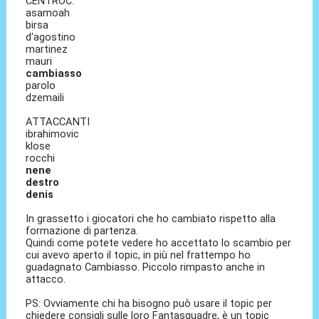
CENTROC.
asamoah
birsa
d'agostino
martinez
mauri
cambiasso
parolo
dzemaili
ATTACCANTI
ibrahimovic
klose
rocchi
nene
destro
denis
In grassetto i giocatori che ho cambiato rispetto alla
formazione di partenza.
Quindi come potete vedere ho accettato lo scambio per
cui avevo aperto il topic, in più nel frattempo ho
guadagnato Cambiasso. Piccolo rimpasto anche in
attacco.
PS: Ovviamente chi ha bisogno può usare il topic per
chiedere consigli sulle loro Fantasquadre, è un topic