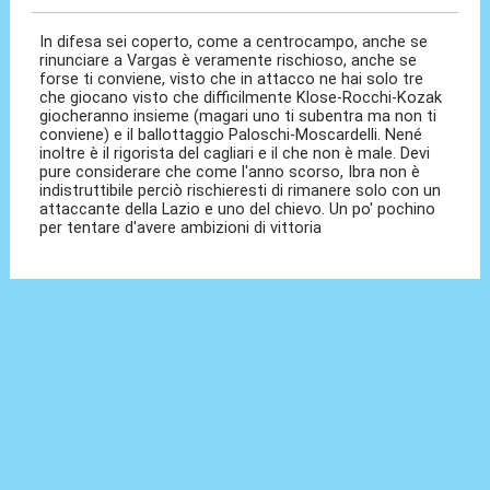
In difesa sei coperto, come a centrocampo, anche se
rinunciare a Vargas è veramente rischioso, anche se
forse ti conviene, visto che in attacco ne hai solo tre
che giocano visto che difficilmente Klose-Rocchi-Kozak
giocheranno insieme (magari uno ti subentra ma non ti
conviene) e il ballottaggio Paloschi-Moscardelli. Nené
inoltre è il rigorista del cagliari e il che non è male. Devi
pure considerare che come l'anno scorso, Ibra non è
indistruttibile perciò rischieresti di rimanere solo con un
attaccante della Lazio e uno del chievo. Un po' pochino
per tentare d'avere ambizioni di vittoria