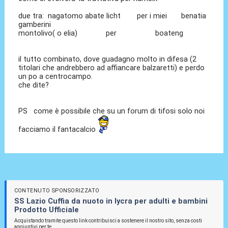
due tra: nagatomo abate licht per i miei benatia
gamberini
montolivo( o elia) per boateng
il tutto combinato, dove guadagno molto in difesa (2
titolari che andrebbero ad affiancare balzaretti) e perdo
un po a centrocampo.
che dite?
PS come è possibile che su un forum di tifosi solo noi
facciamo il fantacalcio
CONTENUTO SPONSORIZZATO
SS Lazio Cuffia da nuoto in lycra per adulti e bambini
Prodotto Ufficiale
Acquistando tramite questo link contribuisci a sostenere il nostro sito, senza costi
aggiuntivi per te.