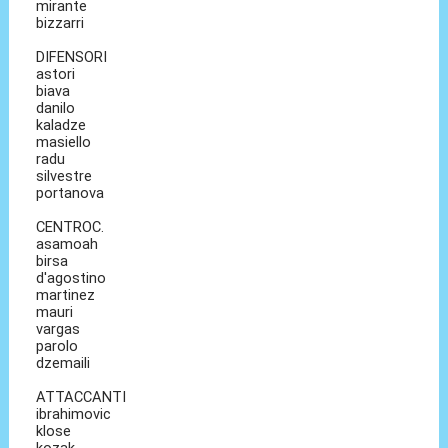
mirante
bizzarri
DIFENSORI
astori
biava
danilo
kaladze
masiello
radu
silvestre
portanova
CENTROC.
asamoah
birsa
d'agostino
martinez
mauri
vargas
parolo
dzemaili
ATTACCANTI
ibrahimovic
klose
kozak