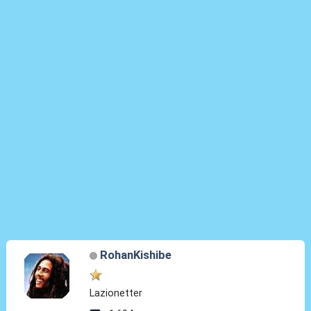
RohanKishibe
Lazionetter