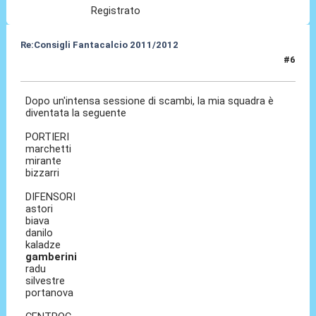
Registrato
Re:Consigli Fantacalcio 2011/2012
#6
06 Set 2011, 16:47
Dopo un'intensa sessione di scambi, la mia squadra è
diventata la seguente
PORTIERI
marchetti
mirante
bizzarri
DIFENSORI
astori
biava
danilo
kaladze
gamberini
radu
silvestre
portanova