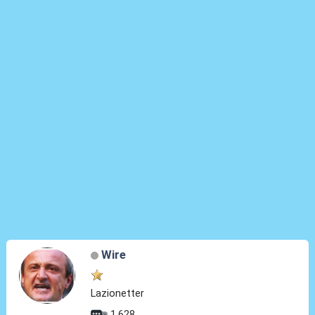
Wire
Lazionetter
1.628