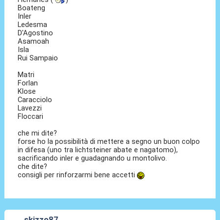
Boateng
Inler
Ledesma
D'Agostino
Asamoah
Isla
Rui Sampaio
Matri
Forlan
Klose
Caracciolo
Lavezzi
Floccari
che mi dite?
forse ho la possibilità di mettere a segno un buon colpo
in difesa (uno tra lichtsteiner abate e nagatomo),
sacrificando inler e guadagnando u montolivo.
che dite?
consigli per rinforzarmi bene accetti
skizzo87