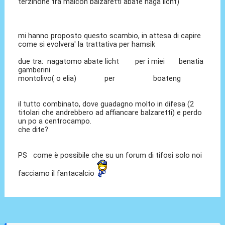
terzinone tra maicon balzaretti abate naga licht)
mi hanno proposto questo scambio, in attesa di capire
come si evolvera' la trattativa per hamsik
due tra: nagatomo abate licht per i miei benatia
gamberini
montolivo( o elia) per boateng
il tutto combinato, dove guadagno molto in difesa (2
titolari che andrebbero ad affiancare balzaretti) e perdo
un po a centrocampo.
che dite?
PS come è possibile che su un forum di tifosi solo noi
facciamo il fantacalcio