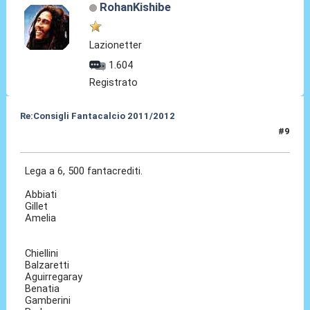
RohanKishibe
Lazionetter
1.604
Registrato
Re:Consigli Fantacalcio 2011/2012
#9
07 Set 2011, 00:54
Lega a 6, 500 fantacrediti.
Abbiati
Gillet
Amelia
Chiellini
Balzaretti
Aguirregaray
Benatia
Gamberini