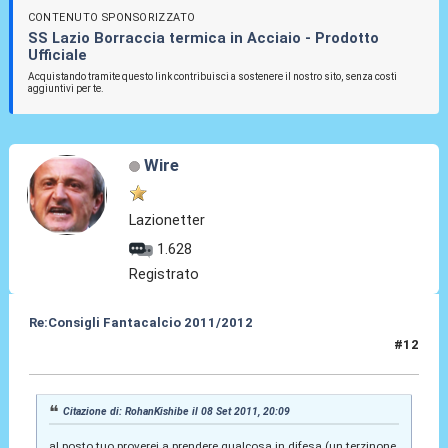
CONTENUTO SPONSORIZZATO
SS Lazio Borraccia termica in Acciaio - Prodotto
Ufficiale
Acquistando tramite questo link contribuisci a sostenere il nostro sito, senza costi
aggiuntivi per te.
Wire
Lazionetter
1.628
Registrato
Re:Consigli Fantacalcio 2011/2012
#12
08 Set 2011, 21:53
Citazione di: RohanKishibe il 08 Set 2011, 20:09
al posto tuo proverei a prendere qualcosa in difesa (un terzinone