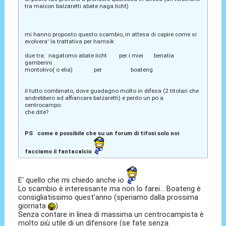
tra maicon balzaretti abate naga licht)
mi hanno proposto questo scambio, in attesa di capire come si
evolvera' la trattativa per hamsik
due tra: nagatomo abate licht per i miei benatia
gamberini
montolivo( o elia) per boateng
il tutto combinato, dove guadagno molto in difesa (2 titolari che
andrebbero ad affiancare balzaretti) e perdo un po a
centrocampo.
che dite?
PS come è possibile che su un forum di tifosi solo noi
facciamo il fantacalcio
E' quello che mi chiedo anche io
Lo scambio è interessante ma non lo farei... Boateng è
consigliatissimo quest'anno (speriamo dalla prossima
giornata
)
Senza contare in linea di massima un centrocampista è
molto più utile di un difensore (se fate senza