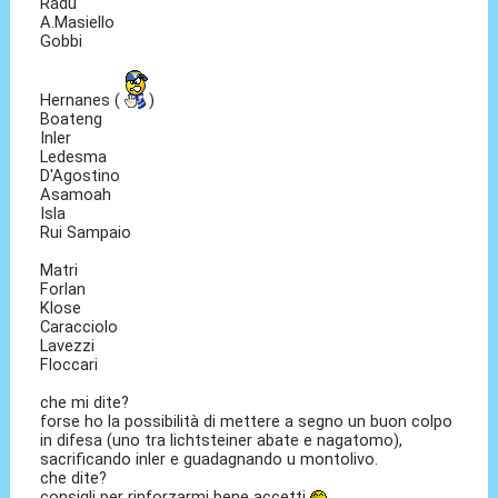
Radu
A.Masiello
Gobbi
Hernanes (
)
Boateng
Inler
Ledesma
D'Agostino
Asamoah
Isla
Rui Sampaio
Matri
Forlan
Klose
Caracciolo
Lavezzi
Floccari
che mi dite?
forse ho la possibilità di mettere a segno un buon colpo
in difesa (uno tra lichtsteiner abate e nagatomo),
sacrificando inler e guadagnando u montolivo.
che dite?
consigli per rinforzarmi bene accetti