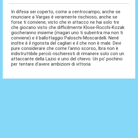
In difesa sei coperto, come a centrocampo, anche se
rinunciare a Vargas è veramente rischioso, anche se
forse ti conviene, visto che in attacco ne hai solo tre
che giocano visto che difficilmente Klose-Rocchi-Kozak
giocheranno insieme (magari uno ti subentra ma non ti
conviene) e il ballottaggio Paloschi-Moscardelli. Nené
inoltre è il rigorista del cagliari e il che non è male. Devi
pure considerare che come l'anno scorso, Ibra non è
indistruttibile perciò rischieresti di rimanere solo con un
attaccante della Lazio e uno del chievo. Un po' pochino
per tentare d'avere ambizioni di vittoria