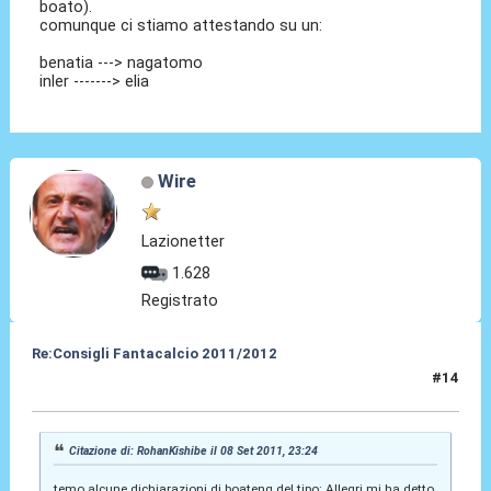
boato).
comunque ci stiamo attestando su un:
benatia ---> nagatomo
inler -------> elia
Wire
Lazionetter
1.628
Registrato
Re:Consigli Fantacalcio 2011/2012
#14
09 Set 2011, 12:15
Citazione di: RohanKishibe il 08 Set 2011, 23:24
temo alcune dichiarazioni di boateng del tipo: Allegri mi ha detto