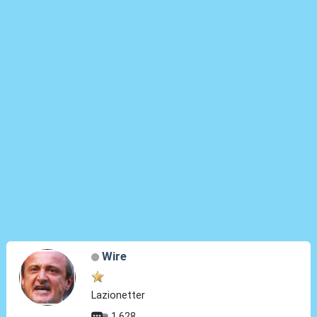
Wire
Lazionetter
1.628