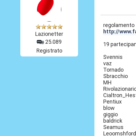
05 Set 2014, 12
regolamento
http://www.
Lazionetter
25.089
19 partecipan
Registrato
Svennis
vaz
Tornado
Sbracchio
MH
Rivolazionari
Cialtron_Hes
Pentiux
blow
giggio
baldrick
Seamus
Leoomshfor