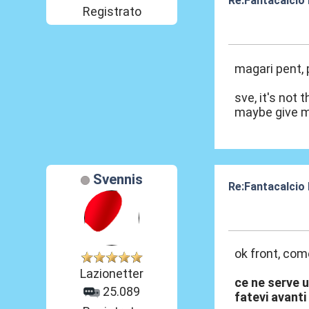
Re:Fantacalcio
Registrato
05 Set 2014, 11
magari pent, p
sve, it's not t
maybe give me
Svennis
Re:Fantacalcio
05 Set 2014, 11
ok front, com
Lazionetter
ce ne serve u
25.089
fatevi avanti