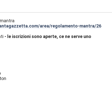
:14
 mantra
fantagazzetta.com/area/regolamento-mantra/26
ti
- le iscrizioni sono aperte, ce ne serve uno
o
ton
d