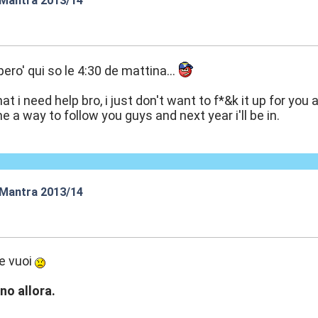
 Mantra 2013/14
:41
ero' qui so le 4:30 de mattina...
hat i need help bro, i just don't want to f*&k it up for you al
 a way to follow you guys and next year i'll be in.
 Mantra 2013/14
:59
e vuoi
no allora.