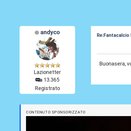
andyco
Re:Fantacalcio
05 Set 2014, 14
Buonasera, vor
Lazionetter
13.365
Registrato
CONTENUTO SPONSORIZZATO