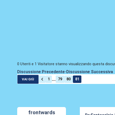
0 Utenti e 1 Visitatore stanno visualizzando questa discu
Discussione Precedente
-
Discussione Successiva
...
1
79
80
81
VAI GIÙ
frontwards