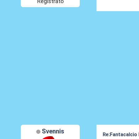
Registrato
Svennis
Re:Fantacalcio