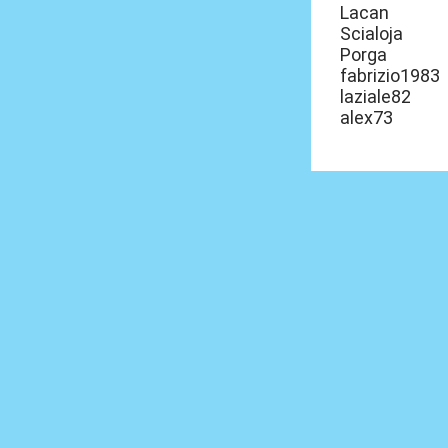
Lacan
Scialoja
Porga
fabrizio1983
laziale82
alex73