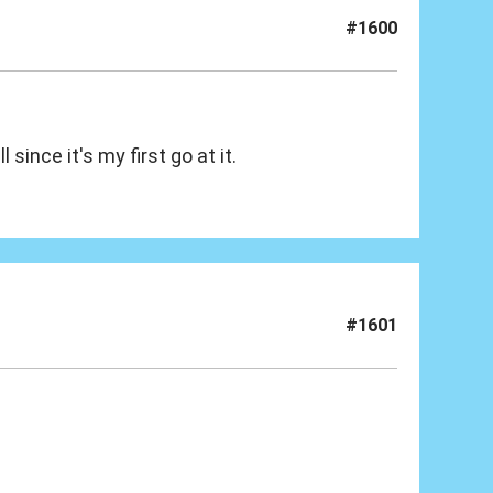
#1600
l since it's my first go at it.
#1601