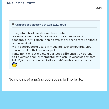
Re:eFootball 2022
#42
14 Lug 2022, 22:02
Citazione di: FatDanny il 14 Lug 2022, 10:26
lo so, infatti ho il tuo stesso atroce dubbio.
Dopo mi ci metto e ti faccio sapere. Cioè i dati salvati si
passano, di tutti i giochi, non è detto che si possa fare il salto tra
le due versioni.
Ma in caso posso giocare in modalità retro-compatibile, cioè
lasciando eFootball versione ps4.
Tanto non è che ce sia sta gigantesca differenza tra versione
ps4 e versione ps5, al momento resto con un vecchio televisore
FullHD, fino a che non faccio il salto 4K cambia poco e niente.
No no da ps4 a ps5 si può scusa. Io l'ho fatto.