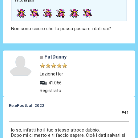
fatto la ps5
Non sono sicuro che tu possa passare i dati sai?
FatDanny
Lazionetter
41.056
Registrato
Re:eFootball 2022
#41
14 Lug 2022, 10:26
lo so, infatti ho il tuo stesso atroce dubbio.
Dopo mi ci metto e ti faccio sapere. Cioè i dati salvati si