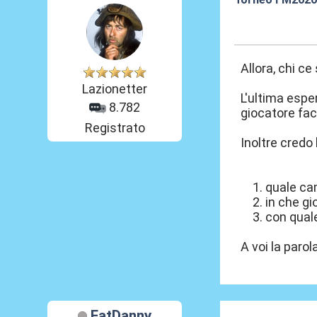
29 Set 2020, 22
Allora, chi ce
Lazionetter
L'ultima espe
8.782
giocatore fac
Registrato
Inoltre credo 
quale cam
in che gi
con qual
A voi la paro
FatDanny