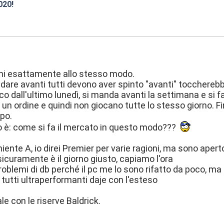
020!
:25
ni esattamente allo stesso modo.
dare avanti tutti devono aver spinto "avanti" toccherebbe 
oco dall'ultimo lunedì, si manda avanti la settimana e si 
un ordine e quindi non giocano tutte lo stesso giorno. Fini
po.
o è: come si fa il mercato in questo modo???
iente A, io direi Premier per varie ragioni, ma sono apert
icuramente è il giorno giusto, capiamo l'ora
roblemi di db perché il pc me lo sono rifatto da poco, ma d
tutti ultraperformanti daje con l'esteso
e con le riserve Baldrick.