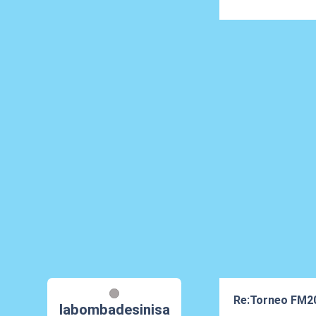
Re:Torneo FM2
labombadesinisa