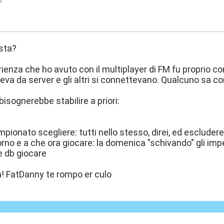
:01
 sta?
rienza che ho avuto con il multiplayer di FM fu proprio co
eva da server e gli altri si connettevano. Qualcuno sa c
bisognerebbe stabilire a priori:
pionato scegliere: tutti nello stesso, direi, ed escluderei
orno e a che ora giocare: la domenica "schivando" gli imp
e db giocare
la! FatDanny te rompo er culo