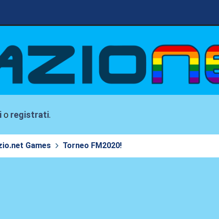
i
o
registrati
.
zio.net Games
Torneo FM2020!