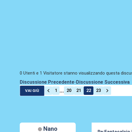
0 Utenti e 1 Visitatore stanno visualizzando questa discu
Discussione Precedente
-
Discussione Successiva
...
1
20
21
22
23
VAI GIÙ
Nano
Re:Fantacalcio