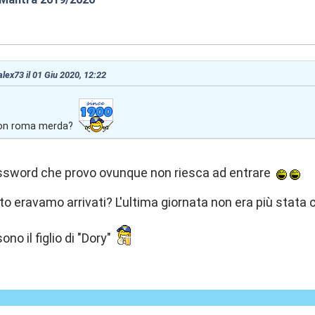
:37
 alex73 il 01 Giu 2020, 12:22
con roma merda?
assword che provo ovunque non riesca ad entrare
o eravamo arrivati? L'ultima giornata non era più stata ca
no il figlio di "Dory"