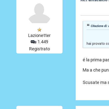
01 Giu 2020, 15
Citazione di:
Lazionetter
1.449
hai provato 
Registrato
é la prima p
Ma a che punt
Scusate ma so