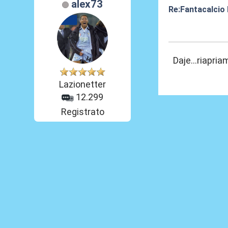
alex73
Re:Fantacalcio
02 Giu 2020, 10
Daje...riapri
Lazionetter
12.299
Registrato