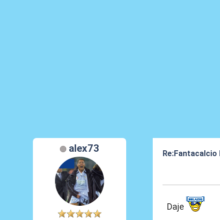
alex73
Re:Fantacalcio
21 Giu 2020, 00
Daje