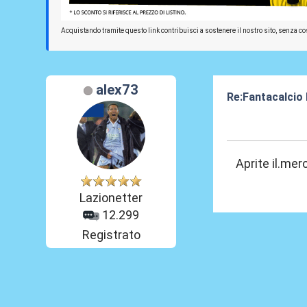
Acquistando tramite questo link contribuisci a sostenere il nostro sito, senza cos
alex73
Re:Fantacalcio
22 Giu 2020, 08
Aprite il.mer
Lazionetter
12.299
Registrato