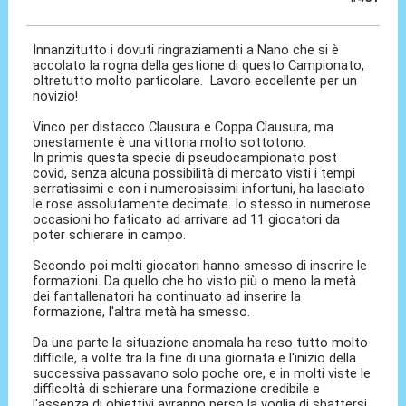
03 Ago 2020, 12:34
Innanzitutto i dovuti ringraziamenti a Nano che si è
accolato la rogna della gestione di questo Campionato,
oltretutto molto particolare. Lavoro eccellente per un
novizio!
Vinco per distacco Clausura e Coppa Clausura, ma
onestamente è una vittoria molto sottotono.
In primis questa specie di pseudocampionato post
covid, senza alcuna possibilità di mercato visti i tempi
serratissimi e con i numerosissimi infortuni, ha lasciato
le rose assolutamente decimate. Io stesso in numerose
occasioni ho faticato ad arrivare ad 11 giocatori da
poter schierare in campo.
Secondo poi molti giocatori hanno smesso di inserire le
formazioni. Da quello che ho visto più o meno la metà
dei fantallenatori ha continuato ad inserire la
formazione, l'altra metà ha smesso.
Da una parte la situazione anomala ha reso tutto molto
difficile, a volte tra la fine di una giornata e l'inizio della
successiva passavano solo poche ore, e in molti viste le
difficoltà di schierare una formazione credibile e
l'assenza di obiettivi avranno perso la voglia di sbattersi.