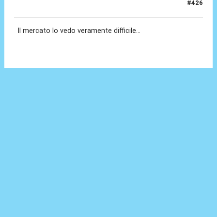
#426
22 Giu 2020, 09:04
Il mercato lo vedo veramente difficile...