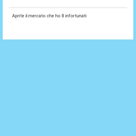
22 Giu 2020, 08:15
Aprite il.mercato che ho 8 infortunati