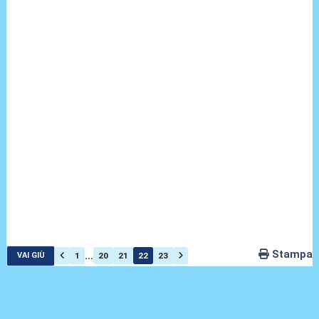
Stampa
...
1
20
21
22
23
VAI GIÙ