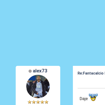
alex73
Re:Fantacalcio
21 Giu 2020, 00
Daje