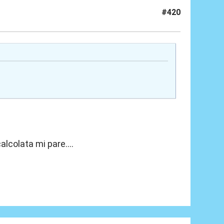
#420
lcolata mi pare....