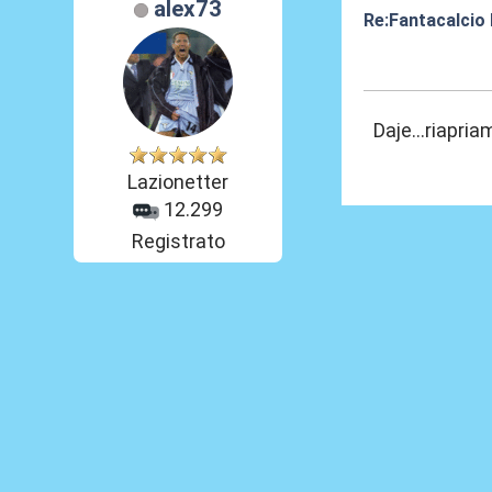
alex73
Re:Fantacalcio
02 Giu 2020, 10
Daje...riapri
Lazionetter
12.299
Registrato