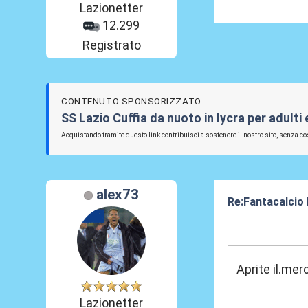
Lazionetter
12.299
Registrato
CONTENUTO SPONSORIZZATO
SS Lazio Cuffia da nuoto in lycra per adulti
Acquistando tramite questo link contribuisci a sostenere il nostro sito, senza cos
alex73
Re:Fantacalcio
22 Giu 2020, 08
Aprite il.mer
Lazionetter