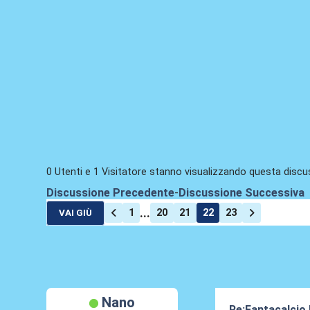
0 Utenti e 1 Visitatore stanno visualizzando questa discu
Discussione Precedente
-
Discussione Successiva
...
1
20
21
22
23
VAI GIÙ
Nano
Re:Fantacalcio