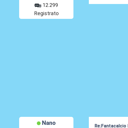
12.299
Registrato
Nano
Re:Fantacalcio