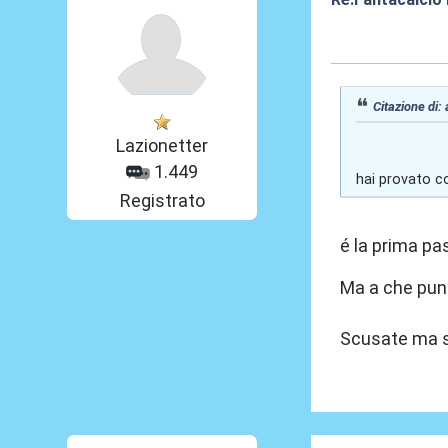
01 Giu 2020, 15
Citazione di:
Lazionetter
1.449
hai provato 
Registrato
é la prima p
Ma a che punt
Scusate ma so