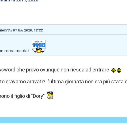
:37
 alex73 il 01 Giu 2020, 12:22
con roma merda?
assword che provo ovunque non riesca ad entrare
o eravamo arrivati? L'ultima giornata non era più stata ca
no il figlio di "Dory"