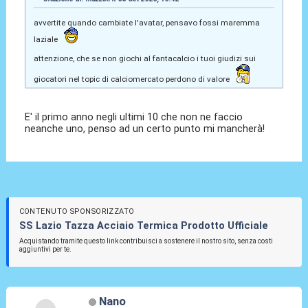
avvertite quando cambiate l'avatar, pensavo fossi maremma
laziale
attenzione, che se non giochi al fantacalcio i tuoi giudizi sui
giocatori nel topic di calciomercato perdono di valore
E' il primo anno negli ultimi 10 che non ne faccio
neanche uno, penso ad un certo punto mi mancherà!
CONTENUTO SPONSORIZZATO
SS Lazio Tazza Acciaio Termica Prodotto Ufficiale
Acquistando tramite questo link contribuisci a sostenere il nostro sito, senza costi
aggiuntivi per te.
Nano