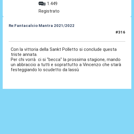
1.449
Registrato
Re:Fantacalcio Mantra 2021/2022
#316
24 Mag 2022, 19:01
Con la vittoria della Sankt Polletto si conclude questa
triste annata.
Per chi vorrà ci si "becca" la prossima stagione, mando
un abbraccio a tutti e soprattutto a Vincenzo che starà
festeggiando lo scudetto da lassù