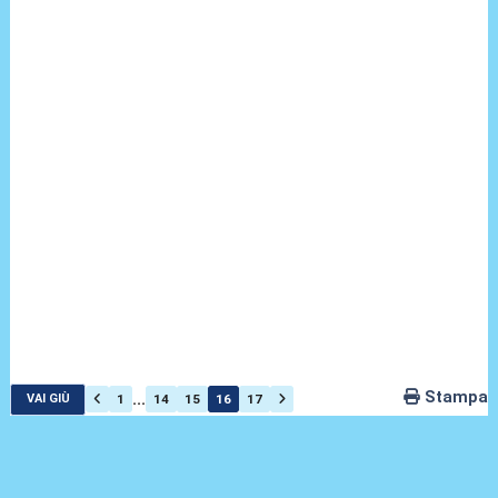
Stampa
...
1
14
15
16
17
VAI GIÙ