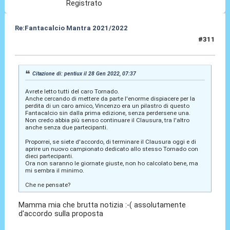
Registrato
Re:Fantacalcio Mantra 2021/2022
#311
28 Gen 2022, 09:52
Citazione di: pentiux il 28 Gen 2022, 07:37
Avrete letto tutti del caro Tornado.
Anche cercando di mettere da parte l'enorme dispiacere per la
perdita di un caro amico, Vincenzo era un pilastro di questo
Fantacalcio sin dalla prima edizione, senza perdersene una.
Non credo abbia più senso continuare il Clausura, tra l'altro
anche senza due partecipanti.
Proporrei, se siete d'accordo, di terminare il Clausura oggi e di
aprire un nuovo campionato dedicato allo stesso Tornado con
dieci partecipanti.
Ora non saranno le giornate giuste, non ho calcolato bene, ma
mi sembra il minimo.
Che ne pensate?
Mamma mia che brutta notizia :-( assolutamente
d'accordo sulla proposta