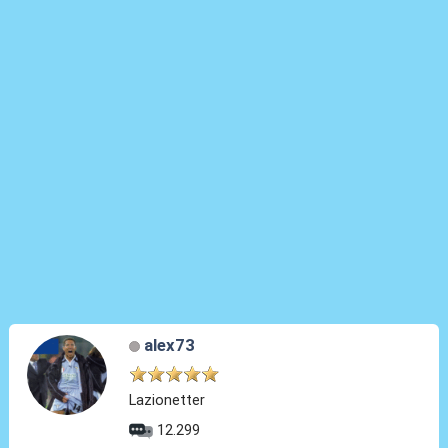
alex73
Lazionetter
12.299