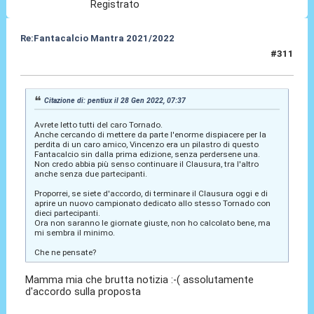
Registrato
Re:Fantacalcio Mantra 2021/2022
#311
28 Gen 2022, 09:52
Citazione di: pentiux il 28 Gen 2022, 07:37
Avrete letto tutti del caro Tornado.
Anche cercando di mettere da parte l'enorme dispiacere per la
perdita di un caro amico, Vincenzo era un pilastro di questo
Fantacalcio sin dalla prima edizione, senza perdersene una.
Non credo abbia più senso continuare il Clausura, tra l'altro
anche senza due partecipanti.
Proporrei, se siete d'accordo, di terminare il Clausura oggi e di
aprire un nuovo campionato dedicato allo stesso Tornado con
dieci partecipanti.
Ora non saranno le giornate giuste, non ho calcolato bene, ma
mi sembra il minimo.
Che ne pensate?
Mamma mia che brutta notizia :-( assolutamente
d'accordo sulla proposta