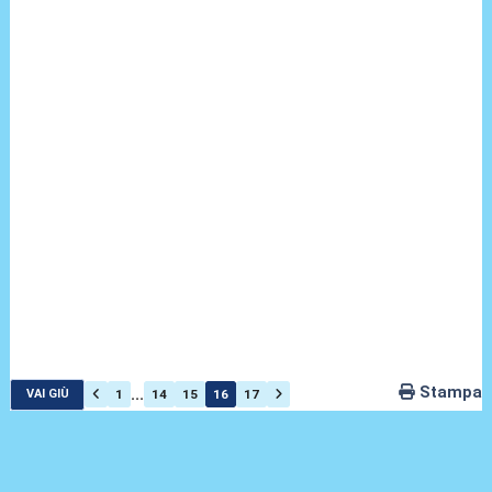
Stampa
...
1
14
15
16
17
VAI GIÙ