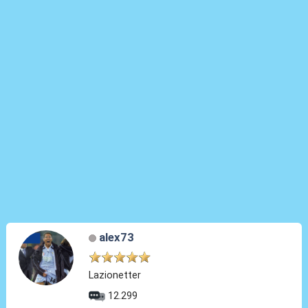
alex73
Lazionetter
12.299