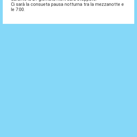
Ci sarà la consueta pausa notturna tra la mezzanotte e
le 7:00.