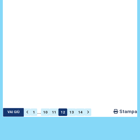
Stampa
...
1
10
11
12
13
14
VAI GIÙ