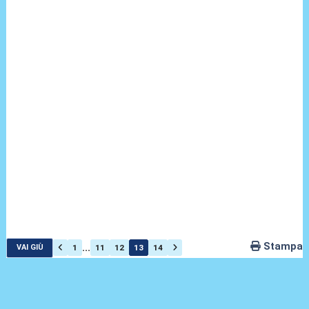
Stampa
...
1
11
12
13
14
VAI GIÙ