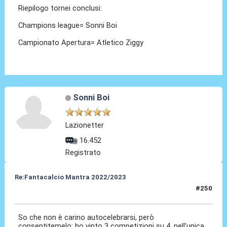
Riepilogo tornei conclusi:
Champions league= Sonni Boi
Campionato Apertura= Atletico Ziggy
Sonni Boi
Lazionetter
16.452
Registrato
Re:Fantacalcio Mantra 2022/2023
#250
29 Mag 2023, 10:49
So che non è carino autocelebrarsi, però
consentitemelo: ho vinto 3 competizioni su 4, nell'unica