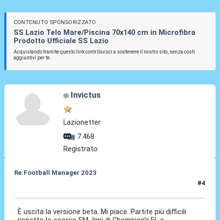
CONTENUTO SPONSORIZZATO
SS Lazio Telo Mare/Piscina 70x140 cm in Microfibra
Prodotto Ufficiale SS Lazio
Acquistando tramite questo link contribuisci a sostenere il nostro sito, senza costi
aggiuntivi per te.
Invictus
Lazionetter
7.468
Registrato
Re:Football Manager 2023
#4
20 Ott 2022, 23:17
È uscita la versione beta. Mi piace. Partite più difficili
rispetto lo scorso FM. Inni di Champion's,EL e