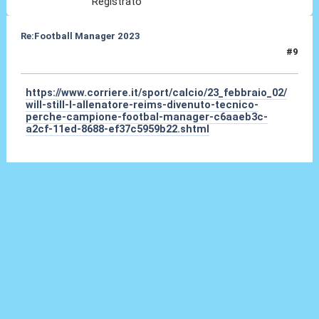
Registrato
Re:Football Manager 2023
#9
02 Feb 2023, 11:40
https://www.corriere.it/sport/calcio/23_febbraio_02/
will-still-l-allenatore-reims-divenuto-tecnico-
perche-campione-footbal-manager-c6aaeb3c-
a2cf-11ed-8688-ef37c5959b22.shtml