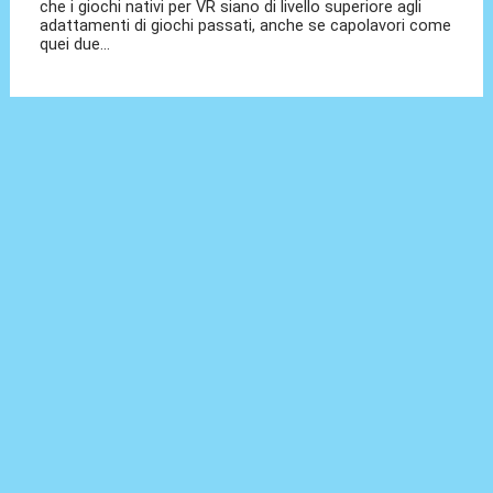
che i giochi nativi per VR siano di livello superiore agli
adattamenti di giochi passati, anche se capolavori come
quei due...