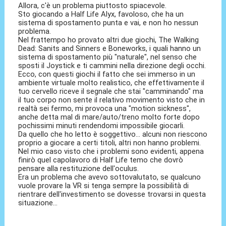
Allora, c'è un problema piuttosto spiacevole.
Sto giocando a Half Life Alyx, favoloso, che ha un
sistema di spostamento punta e vai, e non ho nessun
problema.
Nel frattempo ho provato altri due giochi, The Walking
Dead: Sanits and Sinners e Boneworks, i quali hanno un
sistema di spostamento più "naturale", nel senso che
sposti il Joystick e ti cammini nella direzione degli occhi.
Ecco, con questi giochi il fatto che sei immerso in un
ambiente virtuale molto realistico, che effettivamente il
tuo cervello riceve il segnale che stai "camminando" ma
il tuo corpo non sente il relativo movimento visto che in
realtà sei fermo, mi provoca una "motion sickness",
anche detta mal di mare/auto/treno molto forte dopo
pochissimi minuti rendendomi impossibile giocarli.
Da quello che ho letto è soggettivo... alcuni non riescono
proprio a giocare a certi titoli, altri non hanno problemi.
Nel mio caso visto che i problemi sono evidenti, appena
finirò quel capolavoro di Half Life temo che dovrò
pensare alla restituzione dell'oculus.
Era un problema che avevo sottovalutato, se qualcuno
vuole provare la VR si tenga sempre la possibilità di
rientrare dell'investimento se dovesse trovarsi in questa
situazione...