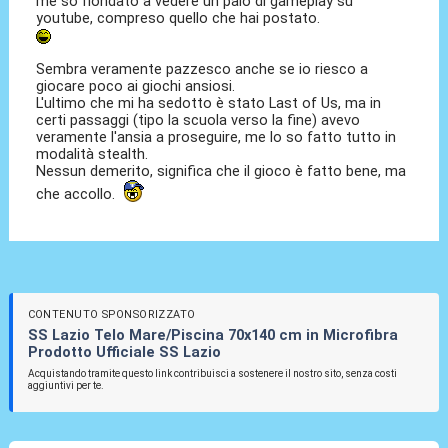
me so fiondato a vedere un paio di gameplay su
youtube, compreso quello che hai postato.
Sembra veramente pazzesco anche se io riesco a
giocare poco ai giochi ansiosi.
L'ultimo che mi ha sedotto è stato Last of Us, ma in
certi passaggi (tipo la scuola verso la fine) avevo
veramente l'ansia a proseguire, me lo so fatto tutto in
modalità stealth.
Nessun demerito, significa che il gioco è fatto bene, ma
che accollo.
CONTENUTO SPONSORIZZATO
SS Lazio Telo Mare/Piscina 70x140 cm in Microfibra
Prodotto Ufficiale SS Lazio
Acquistando tramite questo link contribuisci a sostenere il nostro sito, senza costi
aggiuntivi per te.