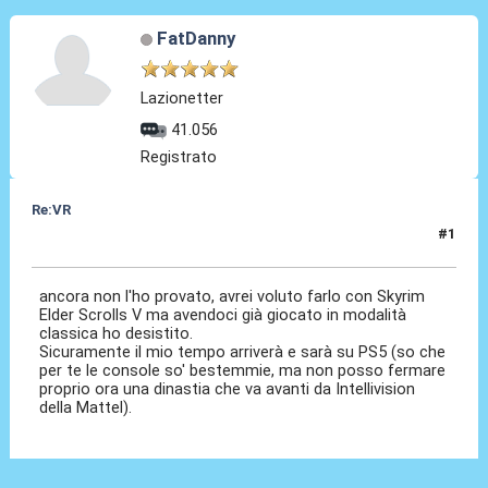
FatDanny
Lazionetter
41.056
Registrato
Re:VR
#1
11 Nov 2020, 08:16
ancora non l'ho provato, avrei voluto farlo con Skyrim
Elder Scrolls V ma avendoci già giocato in modalità
classica ho desistito.
Sicuramente il mio tempo arriverà e sarà su PS5 (so che
per te le console so' bestemmie, ma non posso fermare
proprio ora una dinastia che va avanti da Intellivision
della Mattel).