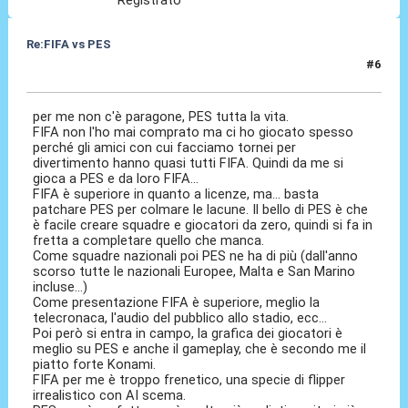
Re:FIFA vs PES
#6
11 Dic 2020, 14:49
per me non c'è paragone, PES tutta la vita.
FIFA non l'ho mai comprato ma ci ho giocato spesso
perché gli amici con cui facciamo tornei per
divertimento hanno quasi tutti FIFA. Quindi da me si
gioca a PES e da loro FIFA...
FIFA è superiore in quanto a licenze, ma... basta
patchare PES per colmare le lacune. Il bello di PES è che
è facile creare squadre e giocatori da zero, quindi si fa in
fretta a completare quello che manca.
Come squadre nazionali poi PES ne ha di più (dall'anno
scorso tutte le nazionali Europee, Malta e San Marino
incluse...)
Come presentazione FIFA è superiore, meglio la
telecronaca, l'audio del pubblico allo stadio, ecc...
Poi però si entra in campo, la grafica dei giocatori è
meglio su PES e anche il gameplay, che è secondo me il
piatto forte Konami.
FIFA per me è troppo frenetico, una specie di flipper
irrealistico con AI scema.