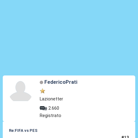
FedericoPrati
Lazionetter
2.660
Registrato
Re:FIFA vs PES
#13