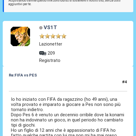
Acquistando tramite questo link contribuisci a sostenere il nostro sito, senza costi
aggiuntivi per te.
VS1T
Lazionetter
209
Registrato
Re:FIFA vs PES
#4
11 Dic 2020, 11:01
Io ho iniziato con FIFA da ragazzino (ho 49 anni), una
volta provato e imparato a giocare a Pes non sono più
tornato indietro.
Dopo Pes 6 è venuto un decennio orribile dove la konami
non ha indovinato un gioco, in quel periodo ho cambiato
tipi di giochi.
Ho un figlio di 12 anni che è appassionato di FIFA ho
fatto qualche partita con lui ma non mi ha mai preso,