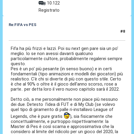
10.122
Registrato
Re:FIFA vs PES
#8
12 Dic 2020, 01:12
Fifa ha più frizzi e lazzi. Poi su next gen pare sia un po'
meglio. Io se non avessi davanti qualcuno
particolarmente cultore, probabilmente regalerei sempre
questo.
Pes è un po' più pesante (in senso buono) e in certi
fondamentali (tipo animazioni e modelli dei giocatori) più
realistico. C'è chi si diverte di più con questo stile. Certo
è che al 90% o oltre è il gioco dell'anno scorso, rose a
parte.. per detta loro il vero nuovo capitolo sarà il 2022.
Detto ciò, a me personalmente non piace più nessuno
dei due. Detesto l'idea di FUT e di My Club (se volevo
quel tipo di giramento di palle ri-installavo League of
Legends, che è pure gratis
), sia fisicamente che
concettualmente, e purtroppo rispettivamente: la
Master di Pes è così scarna e approssimativa che la
considero al limite del ridicolo per un gioco del 2020, la