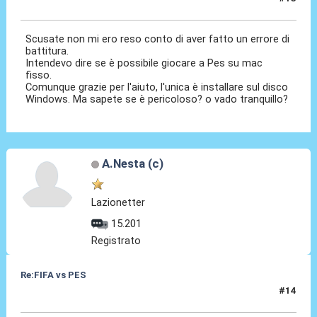
12 Dic 2020, 19:05
Scusate non mi ero reso conto di aver fatto un errore di
battitura.
Intendevo dire se è possibile giocare a Pes su mac
fisso.
Comunque grazie per l'aiuto, l'unica è installare sul disco
Windows. Ma sapete se è pericoloso? o vado tranquillo?
A.Nesta (c)
Lazionetter
15.201
Registrato
Re:FIFA vs PES
#14
12 Dic 2020, 20:26