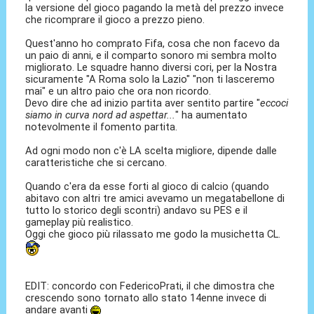
la versione del gioco pagando la metà del prezzo invece
che ricomprare il gioco a prezzo pieno.
Quest'anno ho comprato Fifa, cosa che non facevo da
un paio di anni, e il comparto sonoro mi sembra molto
migliorato. Le squadre hanno diversi cori, per la Nostra
sicuramente "A Roma solo la Lazio" "non ti lasceremo
mai" e un altro paio che ora non ricordo.
Devo dire che ad inizio partita aver sentito partire "
eccoci
siamo in curva nord ad aspettar...
" ha aumentato
notevolmente il fomento partita.
Ad ogni modo non c'è LA scelta migliore, dipende dalle
caratteristiche che si cercano.
Quando c'era da esse forti al gioco di calcio (quando
abitavo con altri tre amici avevamo un megatabellone di
tutto lo storico degli scontri) andavo su PES e il
gameplay più realistico.
Oggi che gioco più rilassato me godo la musichetta CL.
EDIT: concordo con FedericoPrati, il che dimostra che
crescendo sono tornato allo stato 14enne invece di
andare avanti