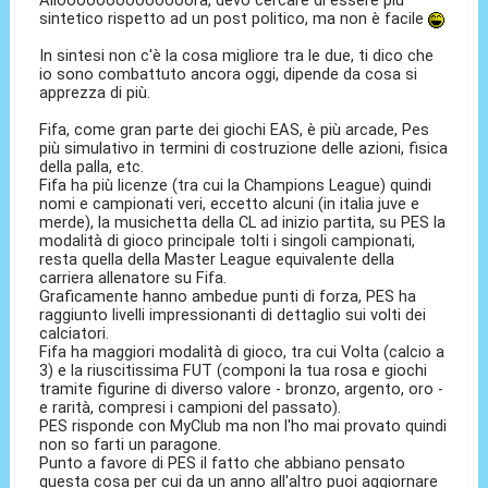
Alloooooooooooooora, devo cercare di essere più
sintetico rispetto ad un post politico, ma non è facile
In sintesi non c'è la cosa migliore tra le due, ti dico che
io sono combattuto ancora oggi, dipende da cosa si
apprezza di più.
Fifa, come gran parte dei giochi EAS, è più arcade, Pes
più simulativo in termini di costruzione delle azioni, fisica
della palla, etc.
Fifa ha più licenze (tra cui la Champions League) quindi
nomi e campionati veri, eccetto alcuni (in italia juve e
merde), la musichetta della CL ad inizio partita, su PES la
modalità di gioco principale tolti i singoli campionati,
resta quella della Master League equivalente della
carriera allenatore su Fifa.
Graficamente hanno ambedue punti di forza, PES ha
raggiunto livelli impressionanti di dettaglio sui volti dei
calciatori.
Fifa ha maggiori modalità di gioco, tra cui Volta (calcio a
3) e la riuscitissima FUT (componi la tua rosa e giochi
tramite figurine di diverso valore - bronzo, argento, oro -
e rarità, compresi i campioni del passato).
PES risponde con MyClub ma non l'ho mai provato quindi
non so farti un paragone.
Punto a favore di PES il fatto che abbiano pensato
questa cosa per cui da un anno all'altro puoi aggiornare