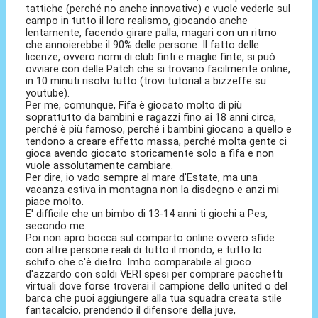
tattiche (perché no anche innovative) e vuole vederle sul
campo in tutto il loro realismo, giocando anche
lentamente, facendo girare palla, magari con un ritmo
che annoierebbe il 90% delle persone. Il fatto delle
licenze, ovvero nomi di club finti e maglie finte, si può
ovviare con delle Patch che si trovano facilmente online,
in 10 minuti risolvi tutto (trovi tutorial a bizzeffe su
youtube).
Per me, comunque, Fifa è giocato molto di più
soprattutto da bambini e ragazzi fino ai 18 anni circa,
perché è più famoso, perché i bambini giocano a quello e
tendono a creare effetto massa, perché molta gente ci
gioca avendo giocato storicamente solo a fifa e non
vuole assolutamente cambiare.
Per dire, io vado sempre al mare d'Estate, ma una
vacanza estiva in montagna non la disdegno e anzi mi
piace molto.
E' difficile che un bimbo di 13-14 anni ti giochi a Pes,
secondo me.
Poi non apro bocca sul comparto online ovvero sfide
con altre persone reali di tutto il mondo, e tutto lo
schifo che c'è dietro. Imho comparabile al gioco
d'azzardo con soldi VERI spesi per comprare pacchetti
virtuali dove forse troverai il campione dello united o del
barca che puoi aggiungere alla tua squadra creata stile
fantacalcio, prendendo il difensore della juve,