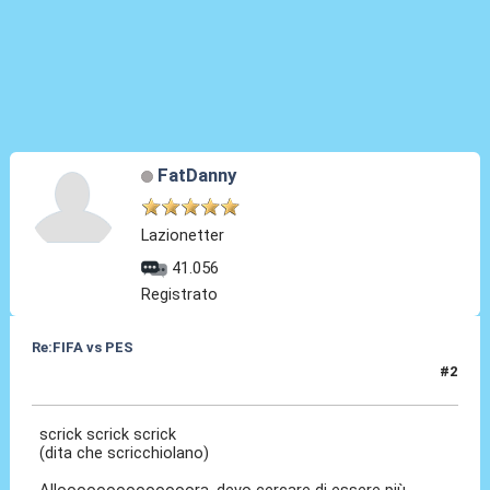
FatDanny
Lazionetter
41.056
Registrato
Re:FIFA vs PES
#2
11 Dic 2020, 10:13
scrick scrick scrick
(dita che scricchiolano)