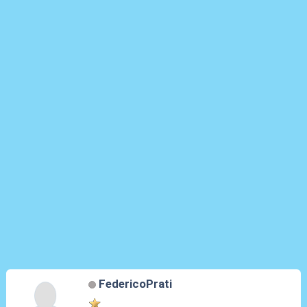
FedericoPrati